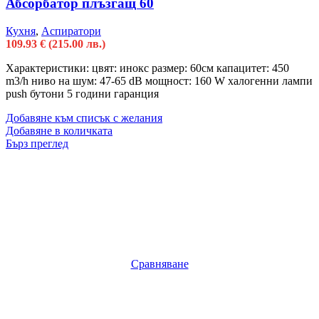
Абсорбатор плъзгащ 60
Кухня
,
Аспиратори
109.93
€
(215.00 лв.)
Характеристики: цвят: инокс размер: 60см капацитет: 450
m3/h ниво на шум: 47-65 dB мощност: 160 W халогенни лампи
push бутони 5 години гаранция
Добавяне към списък с желания
Добавяне в количката
Бърз преглед
Сравняване