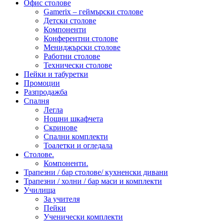
Офис столове
Gamerix – геймърски столове
Детски столове
Компоненти
Конферентни столове
Мениджърски столове
Работни столове
Технически столове
Пейки и табуретки
Промоции
Разпродажба
Спалня
Легла
Нощни шкафчета
Скринове
Спални комплекти
Тоалетки и огледала
Столове.
Компоненти.
Трапезни / бар столове/ кухненски дивани
Трапезни / холни / бар маси и комплекти
Училища
За учителя
Пейки
Ученически комплекти