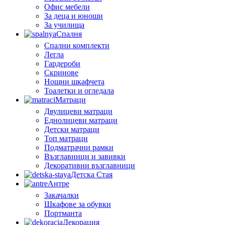
Офис мебели
За деца и юноши
За училища
Спалня
Спални комплекти
Легла
Гардероби
Скринове
Нощни шкафчета
Тоалетки и огледала
Матраци
Двулицеви матраци
Еднолицеви матраци
Детски матраци
Топ матраци
Подматрачни рамки
Възглавници и завивки
Декоративни възглавници
Детска Стая
Антре
Закачалки
Шкафове за обувки
Портманта
Декорация