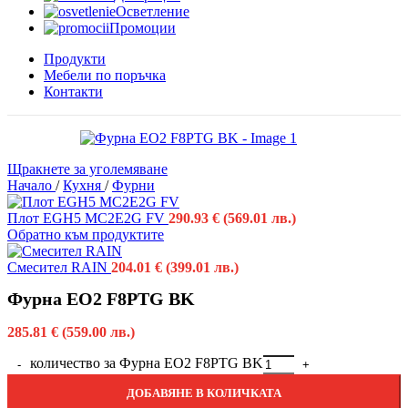
Осветление
Промоции
Продукти
Мебели по поръчка
Контакти
Щракнете за уголемяване
Начало
/
Кухня
/
Фурни
Плот EGH5 MC2E2G FV
290.93
€
(569.01 лв.)
Обратно към продуктите
Смесител RAIN
204.01
€
(399.01 лв.)
Фурна EO2 F8PTG BK
285.81
€
(559.00 лв.)
количество за Фурна EO2 F8PTG BK
ДОБАВЯНЕ В КОЛИЧКАТА