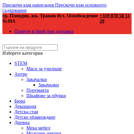
Прескочи към навигация
Прескочи към основното
съдържание
гр. Пловдив, жк. Тракия бул. Освобождение
+359 878 58 51
№39А
29
Платете в брой при доставка
Изберете категория
STEM
Маси за училище
Антре
Закачалки
Закачалки
Портманта
Шкафове за обувки
Бюра
Декорация
Детска стая
Детско обзавеждане
Дневна
Мека мебел
Модулни дивани