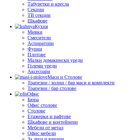
Табуретки и кресла
Секции
ТВ секции
Шкафове
Кухня
Мивки
Смесители
Аспиратори
Фурни
Плотове
Малки домакински уреди
Големи уреди
Аксесоари
Маси и Столове
Трапезни / холни / бар маси и комплекти
Трапезни / бар столове
Офис
Бюра
Офис столове
Столове
Етажерки и рафтове
Шкафове и контейнери
Мебели от метал
Офис мебели
За деца и юноши