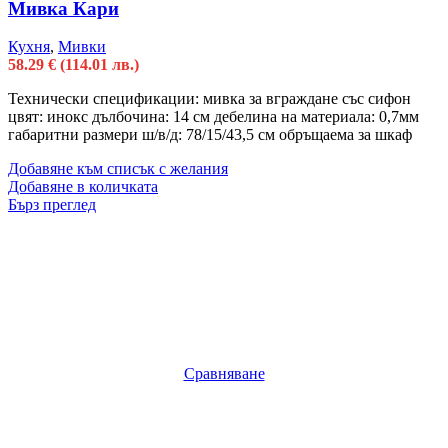
Мивка Кари
Кухня
,
Мивки
58.29
€
(114.01 лв.)
Технически спецификации: мивка за вграждане със сифон
цвят: инокс дълбочина: 14 см дебелина на материала: 0,7мм
габаритни размери ш/в/д: 78/15/43,5 см обръщаема за шкаф
Добавяне към списък с желания
Добавяне в количката
Бърз преглед
Сравняване