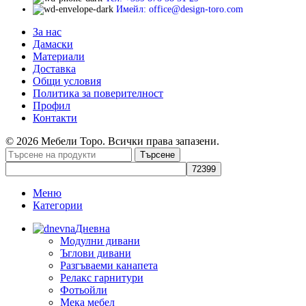
Имейл: office@design-toro.com
За нас
Дамаски
Материали
Доставка
Общи условия
Политика за поверителност
Профил
Контакти
© 2026 Мебели Торо. Всички права запазени.
Търсене
Меню
Категории
Дневна
Модулни дивани
Ъглови дивани
Разгъваеми канапета
Релакс гарнитури
Фотьойли
Мека мебел