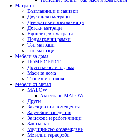
Матраци
Възглавници и завивки
Двулицеви матраци
Декоративни възглавници
Детски матраци
Еднолицеви матраци
Подматрачни рамки
Топ матраци
Топ матраци
Мебели за дома
HOME OFFICE
Други мебели за дома
Маси за дома
Трапезни столове
Мебели от метал
MALOW
Аксесоари MALOW
Други
За социални помещения
За учебни заведения
За цехове и работилници
Закачалки
Медицинско обзавеждане
Метални гардероби