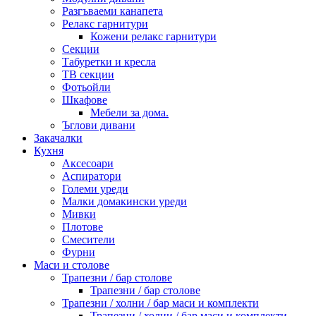
Разгъваеми канапета
Релакс гарнитури
Кожени релакс гарнитури
Секции
Табуретки и кресла
ТВ секции
Фотьойли
Шкафове
Мебели за дома.
Ъглови дивани
Закачалки
Кухня
Аксесоари
Аспиратори
Големи уреди
Малки домакински уреди
Мивки
Плотове
Смесители
Фурни
Маси и столове
Трапезни / бар столове
Трапезни / бар столове
Трапезни / холни / бар маси и комплекти
Трапезни / холни / бар маси и комплекти