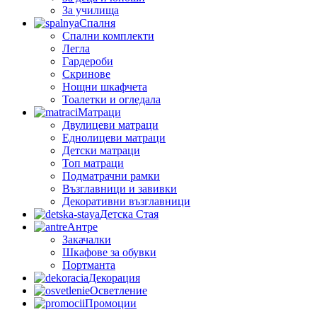
За училища
Спалня
Спални комплекти
Легла
Гардероби
Скринове
Нощни шкафчета
Тоалетки и огледала
Матраци
Двулицеви матраци
Еднолицеви матраци
Детски матраци
Топ матраци
Подматрачни рамки
Възглавници и завивки
Декоративни възглавници
Детска Стая
Антре
Закачалки
Шкафове за обувки
Портманта
Декорация
Осветление
Промоции