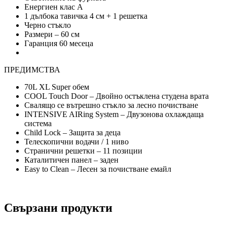
Енергиен клас А
1 дълбока тавичка 4 cм + 1 решетка
Черно стъкло
Размери – 60 cм
Гаранция 60 месеца
ПРЕДИМСТВА
70L XL Super обем
COOL Touch Door – Двойно остъклена студена врата
Свалящо се вътрешно стъкло за лесно почистване
INTENSIVE AIRing System – Двузонова охлаждаща
система
Child Lock – Защита за деца
Телескопични водачи / 1 ниво
Странични решетки – 11 позиции
Каталитичен панел – заден
Easy to Clean – Лесен за почистване емайл
Свързани продукти