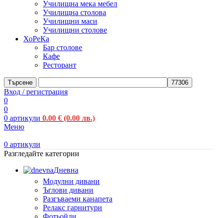
Училищна мека мебел
Училищна столова
Училищни маси
Училищни столове
ХоРеКа
Бар столове
Кафе
Ресторант
Търсене
Вход / регистрация
0
0
0
артикули
0.00
€
(0.00 лв.)
Меню
0
артикули
Разгледайте категории
Дневна
Модулни дивани
Ъглови дивани
Разгъваеми канапета
Релакс гарнитури
Фотьойли