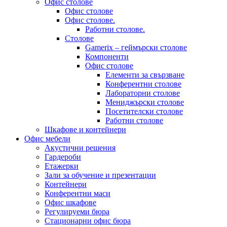
Офис столове
Офис столове
Офис столове.
Работни столове.
Столове
Gamerix – геймърски столове
Компоненти
Офис столове
Елементи за свързване
Конферентни столове
Лабораторни столове
Мениджърски столове
Посетителски столове
Работни столове
Шкафове и контейнери
Офис мебели
Акустични решения
Гардероби
Етажерки
Зали за обучение и презентации
Контейнери
Конферентни маси
Офис шкафове
Регулируеми бюра
Стационарни офис бюра