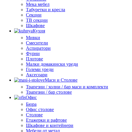
Мека мебел
Табуретки и кресла
Секции
ТВ секции
Шкафове
Кухня
Мивки
Смесители
Аспиратори
Фурни
Плотове
Малки домакински уреди
Големи уреди
Аксесоари
Маси и Столове
Трапезни / холни / бар маси и комплекти
Трапезни / бар столове
Офис
Бюра
Офис столове
Столове
Етажерки и рафтове
Шкафове и контейнери
Мебели от метал