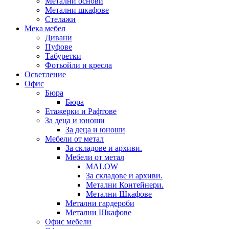
Метални основи
Метални шкафове
Стелажи
Мека мебел
Дивани
Пуфове
Табуретки
Фотьойли и кресла
Осветление
Офис
Бюра
Бюра
Етажерки и Рафтове
За деца и юноши
За деца и юноши
Мебели от метал
За складове и архиви.
Мебели от метал
MALOW
За складове и архиви.
Метални Контейнери.
Метални Шкафове
Метални гардероби
Метални Шкафове
Офис мебели