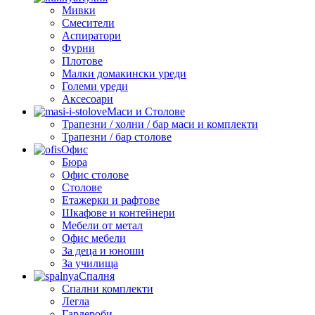
Мивки
Смесители
Аспиратори
Фурни
Плотове
Малки домакински уреди
Големи уреди
Аксесоари
Маси и Столове
Трапезни / холни / бар маси и комплекти
Трапезни / бар столове
Офис
Бюра
Офис столове
Столове
Етажерки и рафтове
Шкафове и контейнери
Мебели от метал
Офис мебели
За деца и юноши
За училища
Спалня
Спални комплекти
Легла
Гардероби