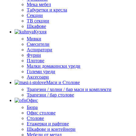
Мека мебел
Табуретки и кресла
Секции
ТВ секции
Шкафове
Кухня
Мивки
Смесители
Аспиратори
Фурни
Плотове
Малки домакински уреди
Големи уреди
Аксесоари
Маси и Столове
Трапезни / холни / бар маси и комплекти
Трапезни / бар столове
Офис
Бюра
Офис столове
Столове
Етажерки и рафтове
Шкафове и контейнери
Мебели от метал