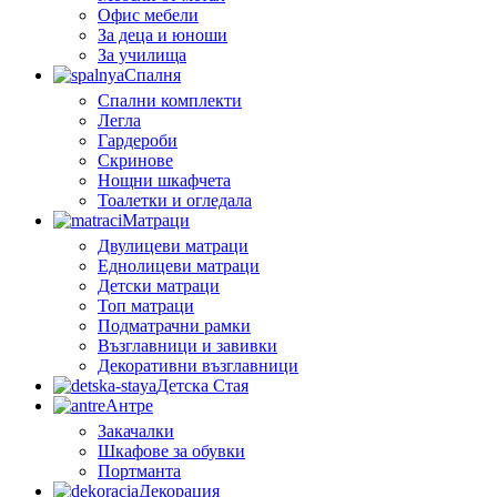
Офис мебели
За деца и юноши
За училища
Спалня
Спални комплекти
Легла
Гардероби
Скринове
Нощни шкафчета
Тоалетки и огледала
Матраци
Двулицеви матраци
Еднолицеви матраци
Детски матраци
Топ матраци
Подматрачни рамки
Възглавници и завивки
Декоративни възглавници
Детска Стая
Антре
Закачалки
Шкафове за обувки
Портманта
Декорация