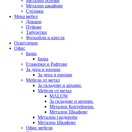
Метални основи
Метални шкафове
Стелажи
Мека мебел
Дивани
Пуфове
Табуретки
Фотьойли и кресла
Осветление
Офис
Бюра
Бюра
Етажерки и Рафтове
За деца и юноши
За деца и юноши
Мебели от метал
За складове и архиви.
Мебели от метал
MALOW
За складове и архиви.
Метални Контейнери.
Метални Шкафове
Метални гардероби
Метални Шкафове
Офис мебели