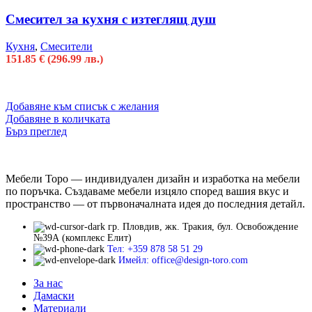
Смесител за кухня с изтеглящ душ
Кухня
,
Смесители
151.85
€
(296.99 лв.)
Добавяне към списък с желания
Добавяне в количката
Бърз преглед
Мебели Торо — индивидуален дизайн и изработка на мебели
по поръчка. Създаваме мебели изцяло според вашия вкус и
пространство — от първоначалната идея до последния детайл.
гр. Пловдив, жк. Тракия, бул. Освобождение
№39А (комплекс Елит)
Тел: +359 878 58 51 29
Имейл: office@design-toro.com
За нас
Дамаски
Материали