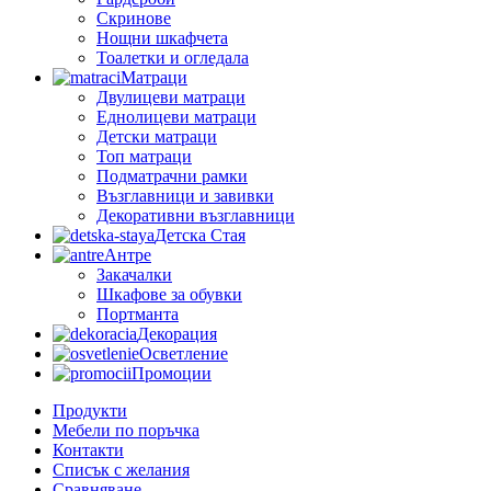
Скринове
Нощни шкафчета
Тоалетки и огледала
Матраци
Двулицеви матраци
Еднолицеви матраци
Детски матраци
Топ матраци
Подматрачни рамки
Възглавници и завивки
Декоративни възглавници
Детска Стая
Антре
Закачалки
Шкафове за обувки
Портманта
Декорация
Осветление
Промоции
Продукти
Мебели по поръчка
Контакти
Списък с желания
Сравняване