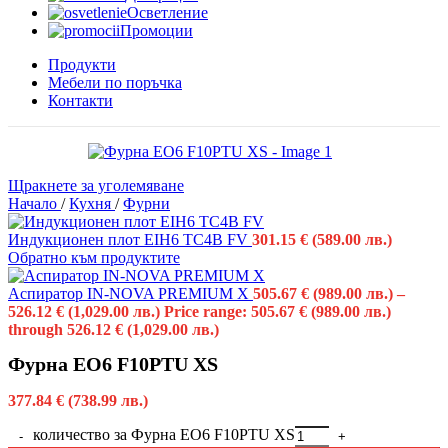
Осветление
Промоции
Продукти
Мебели по поръчка
Контакти
Щракнете за уголемяване
Начало
/
Кухня
/
Фурни
Индукционен плот EIH6 TC4B FV
301.15
€
(589.00 лв.)
Обратно към продуктите
Аспиратор IN-NOVA PREMIUM X
505.67
€
(989.00 лв.)
–
526.12
€
(1,029.00 лв.)
Price range: 505.67 € (989.00 лв.)
through 526.12 € (1,029.00 лв.)
Фурна EO6 F10PTU XS
377.84
€
(738.99 лв.)
количество за Фурна EO6 F10PTU XS