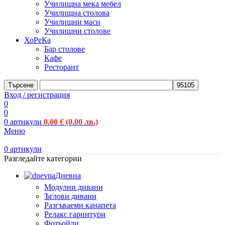
Училищна мека мебел
Училищна столова
Училищни маси
Училищни столове
ХоРеКа
Бар столове
Кафе
Ресторант
Търсене
Вход / регистрация
0
0
0
артикули
0.00
€
(0.00 лв.)
Меню
0
артикули
Разгледайте категории
Дневна
Модулни дивани
Ъглови дивани
Разгъваеми канапета
Релакс гарнитури
Фотьойли