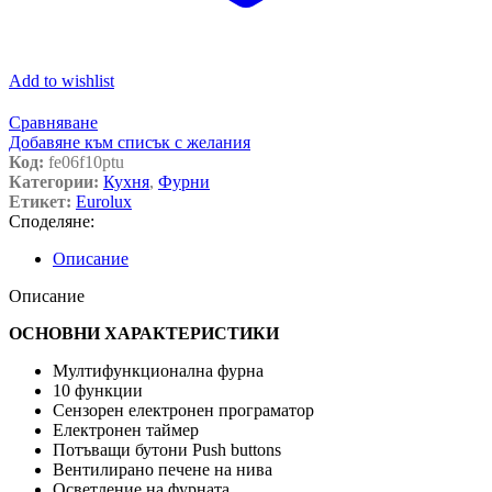
Add to wishlist
Сравняване
Добавяне към списък с желания
Код:
fe06f10ptu
Категории:
Кухня
,
Фурни
Етикет:
Eurolux
Споделяне:
Описание
Описание
ОСНОВНИ ХАРАКТЕРИСТИКИ
Мултифункционална фурна
10 функции
Сензорен електронен програматор
Електронен таймер
Потъващи бутони Push buttons
Вентилирано печене на нива
Осветление на фурната