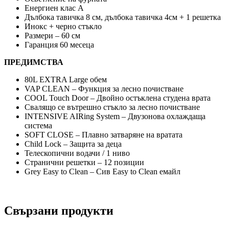
Енергиен клас А
Дълбока тавичка 8 см, дълбока тавичка 4см + 1 решетка
Инокс + черно стъкло
Размери – 60 cм
Гаранция 60 месеца
ПРЕДИМСТВА
80L EXTRA Large обем
VAP CLEAN – Функция за лесно почистване
COOL Touch Door – Двойно остъклена студена врата
Свалящо се вътрешно стъкло за лесно почистване
INTENSIVE AIRing System – Двузонова охлаждаща
система
SOFT CLOSЕ – Плавно затваряне на вратата
Child Lock – Защита за деца
Телескопични водачи / 1 ниво
Странични решетки – 12 позиции
Grey Easy to Clean – Сив Easy to Clean емайл
Свързани продукти