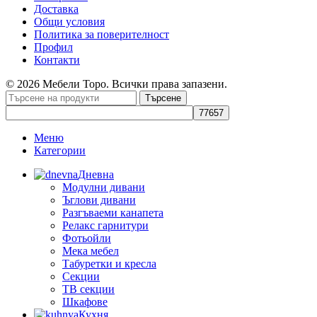
Доставка
Общи условия
Политика за поверителност
Профил
Контакти
© 2026 Мебели Торо. Всички права запазени.
Търсене
Меню
Категории
Дневна
Модулни дивани
Ъглови дивани
Разгъваеми канапета
Релакс гарнитури
Фотьойли
Мека мебел
Табуретки и кресла
Секции
ТВ секции
Шкафове
Кухня