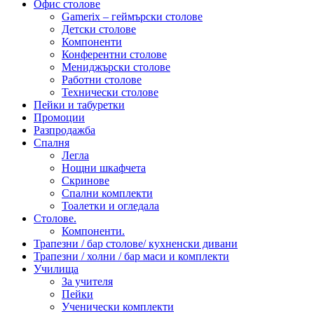
Офис столове
Gamerix – геймърски столове
Детски столове
Компоненти
Конферентни столове
Мениджърски столове
Работни столове
Технически столове
Пейки и табуретки
Промоции
Разпродажба
Спалня
Легла
Нощни шкафчета
Скринове
Спални комплекти
Тоалетки и огледала
Столове.
Компоненти.
Трапезни / бар столове/ кухненски дивани
Трапезни / холни / бар маси и комплекти
Училища
За учителя
Пейки
Ученически комплекти