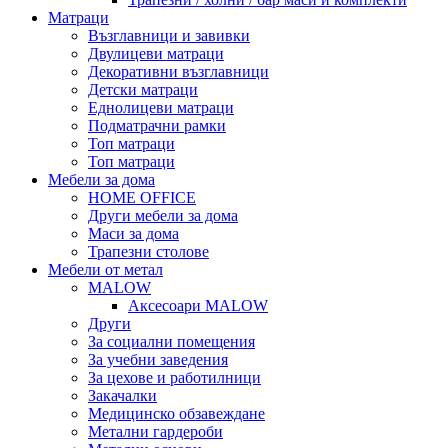
Матраци
Възглавници и завивки
Двулицеви матраци
Декоративни възглавници
Детски матраци
Еднолицеви матраци
Подматрачни рамки
Топ матраци
Топ матраци
Мебели за дома
HOME OFFICE
Други мебели за дома
Маси за дома
Трапезни столове
Мебели от метал
MALOW
Аксесоари MALOW
Други
За социални помещения
За учебни заведения
За цехове и работилници
Закачалки
Медицинско обзавеждане
Метални гардероби