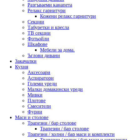
Разгъваеми канапета
Релакс гарнитури
Кожени релакс гарнитури
Секции
Табуретки и кресла
ТВ секции
Фотьойли
Шкафове
Мебели за дома.
Ъглови дивани
Закачалки
Кухня
Аксесоари
Аспиратори
Големи уреди
Малки домакински уреди
Мивки
Плотове
Смесители
Фурни
Маси и столове
Трапезни / бар столове
Трапезни / бар столове
Трапезни / холни / бар маси и комплекти
Трапезни / холни / бар маси и комплекти