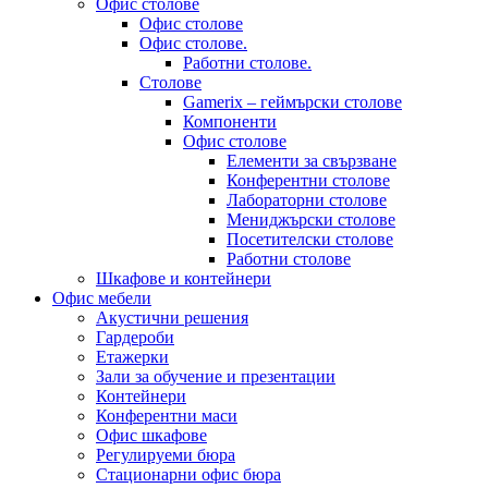
Офис столове
Офис столове
Офис столове.
Работни столове.
Столове
Gamerix – геймърски столове
Компоненти
Офис столове
Елементи за свързване
Конферентни столове
Лабораторни столове
Мениджърски столове
Посетителски столове
Работни столове
Шкафове и контейнери
Офис мебели
Акустични решения
Гардероби
Етажерки
Зали за обучение и презентации
Контейнери
Конферентни маси
Офис шкафове
Регулируеми бюра
Стационарни офис бюра