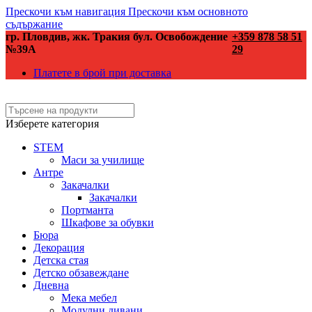
Прескочи към навигация
Прескочи към основното
съдържание
гр. Пловдив, жк. Тракия бул. Освобождение
+359 878 58 51
№39А
29
Платете в брой при доставка
Изберете категория
STEM
Маси за училище
Антре
Закачалки
Закачалки
Портманта
Шкафове за обувки
Бюра
Декорация
Детска стая
Детско обзавеждане
Дневна
Мека мебел
Модулни дивани