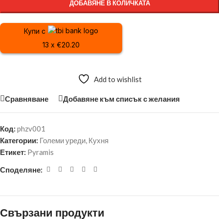
ДОБАВЯНЕ В КОЛИЧКАТА
Купи с
13 x €20.20
Add to wishlist
Сравняване
Добавяне към списък с желания
Код:
phzv001
Категории:
Големи уреди
,
Кухня
Етикет:
Pyramis
Споделяне:
Свързани продукти