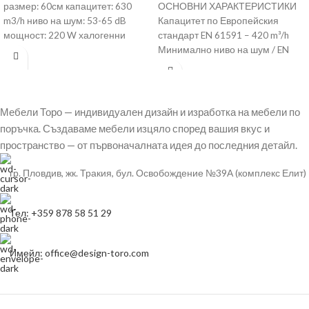
размер: 60см капацитет: 630
ОСНОВНИ ХАРАКТЕРИСТИКИ
m3/h ниво на шум: 53-65 dB
Капацитет по Европейския
мощност: 220 W халогенни
стандарт EN 61591 – 420 m³/h
лампи push бутони
Минимално ниво на шум / EN
60704-3 / –
Мебели Торо — индивидуален дизайн и изработка на мебели по
поръчка. Създаваме мебели изцяло според вашия вкус и
пространство — от първоначалната идея до последния детайл.
гр. Пловдив, жк. Тракия, бул. Освобождение №39А (комплекс Елит)
Тел: +359 878 58 51 29
Имейл: office@design-toro.com