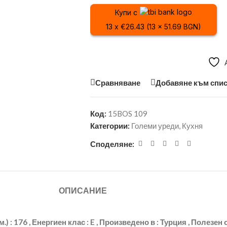
Купи с
13 x €26.43 (13 x 51.69 BGN)
Сравняване
Добавяне към спис
Код:
15BOS 109
Категории:
Големи уреди
,
Кухня
Споделяне:
ОПИСАНИЕ
(см.) : 176 , Енергиен клас : E , Произведено в : Турция , Полезе