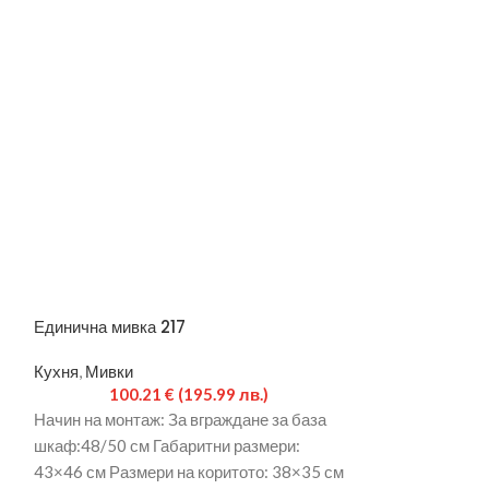
Единична мивка 217
Етажерка 300 
Кухня
,
Мивки
Кухня
100.21
€
(195.99 лв.)
28.
Начин на монтаж: За вграждане за база
Размер ш/в/д: 
шкаф:48/50 см Габаритни размери:
300 Е е изработ
43×46 см Размери на коритото: 38×35 см
0,45мм. Цвета н