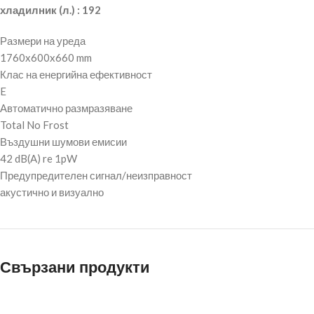
хладилник (л.) : 192
Размери на уреда
1760x600x660 mm
Клас на енергийна ефективност
E
Автоматично размразяване
Total No Frost
Въздушни шумови емисии
42 dB(A) re 1pW
Предупредителен сигнал/неизправност
акустично и визуално
Свързани продукти