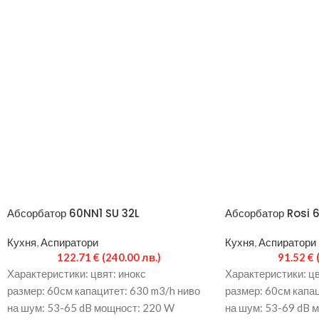
Абсорбатор 60NN1 SU 32L
Абсорбатор Rosi 
Кухня
,
Аспиратори
Кухня
,
Аспиратори
122.71
€
(240.00 лв.)
91.52
€
Характеристики: цвят: инокс
Характеристики: цв
размер: 60см капацитет: 630 m3/h ниво
размер: 60см капац
на шум: 53-65 dB мощност: 220 W
на шум: 53-69 dB 