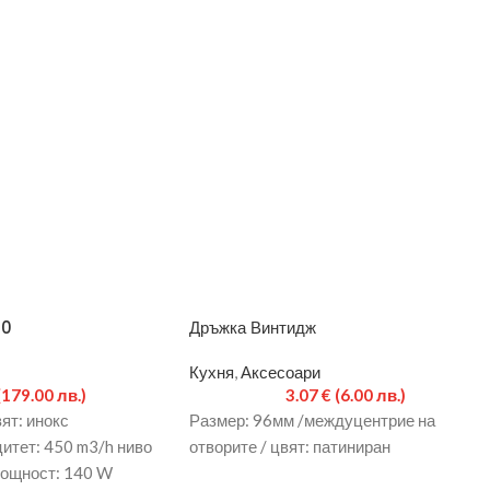
60
Дръжка Винтидж
Кухня
,
Аксесоари
(179.00 лв.)
3.07
€
(6.00 лв.)
ят: инокс
Размер: 96мм /междуцентрие на
итет: 450 m3/h ниво
отворите / цвят: патиниран
мощност: 140 W