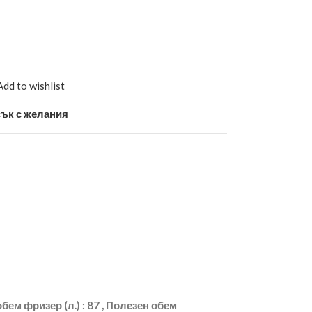
Add to wishlist
ък с желания
н обем фризер (л.) : 87 , Полезен обем