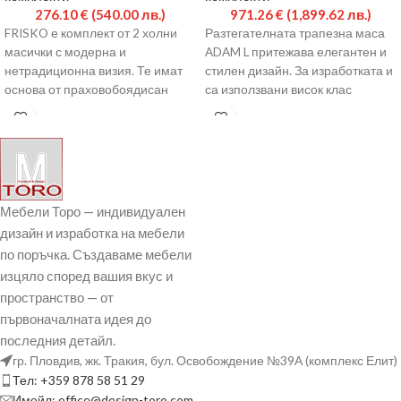
276.10
€
(540.00 лв.)
971.26
€
(1,899.62 лв.)
FRISKO е комплект от 2 холни
Разтегателната трапезна маса
масички с модерна и
ADAM L притежава елегантен и
нетрадиционна визия. Те имат
стилен дизайн. За изработката и
основа от праховобоядисан
са използвани висок клас
метал и 10
материали – керамика,
Мебели Торо — индивидуален
дизайн и изработка на мебели
по поръчка. Създаваме мебели
изцяло според вашия вкус и
пространство — от
първоначалната идея до
последния детайл.
гр. Пловдив, жк. Тракия, бул. Освобождение №39А (комплекс Елит)
Тел: +359 878 58 51 29
Имейл: office@design-toro.com