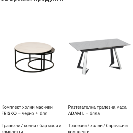
Комплект холни масички
Разтегателна трапезна маса
FRISKO – черно + бял
ADAM L – бяла
Трапезни / холни / бар маси и
Трапезни / холни / бар маси и
комплекти
комплекти