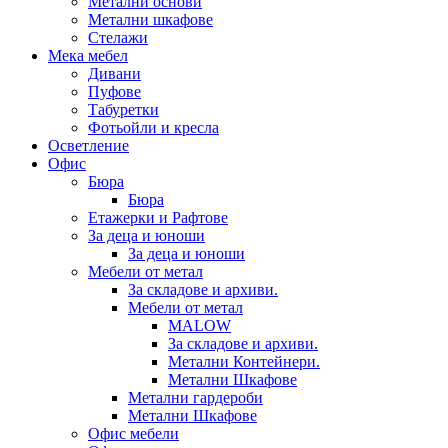
Метални основи
Метални шкафове
Стелажи
Мека мебел
Дивани
Пуфове
Табуретки
Фотьойли и кресла
Осветление
Офис
Бюра
Бюра
Етажерки и Рафтове
За деца и юноши
За деца и юноши
Мебели от метал
За складове и архиви.
Мебели от метал
MALOW
За складове и архиви.
Метални Контейнери.
Метални Шкафове
Метални гардероби
Метални Шкафове
Офис мебели