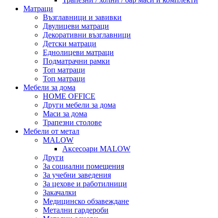
Матраци
Възглавници и завивки
Двулицеви матраци
Декоративни възглавници
Детски матраци
Еднолицеви матраци
Подматрачни рамки
Топ матраци
Топ матраци
Мебели за дома
HOME OFFICE
Други мебели за дома
Маси за дома
Трапезни столове
Мебели от метал
MALOW
Аксесоари MALOW
Други
За социални помещения
За учебни заведения
За цехове и работилници
Закачалки
Медицинско обзавеждане
Метални гардероби