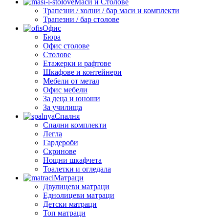
Маси и Столове
Трапезни / холни / бар маси и комплекти
Трапезни / бар столове
Офис
Бюра
Офис столове
Столове
Етажерки и рафтове
Шкафове и контейнери
Мебели от метал
Офис мебели
За деца и юноши
За училища
Спалня
Спални комплекти
Легла
Гардероби
Скринове
Нощни шкафчета
Тоалетки и огледала
Матраци
Двулицеви матраци
Еднолицеви матраци
Детски матраци
Топ матраци