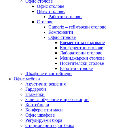
Офис столове
Офис столове
Офис столове.
Работни столове.
Столове
Gamerix – геймърски столове
Компоненти
Офис столове
Елементи за свързване
Конферентни столове
Лабораторни столове
Мениджърски столове
Посетителски столове
Работни столове
Шкафове и контейнери
Офис мебели
Акустични решения
Гардероби
Етажерки
Зали за обучение и презентации
Контейнери
Конферентни маси
Офис шкафове
Регулируеми бюра
Стационарни офис бюра