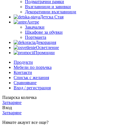
Подматрачни рамки
Възглавници и завивки
Декоративни възглавници
Детска Стая
Антре
Закачалки
Шкафове за обувки
Портманта
Декорация
Осветление
Промоции
Продукти
Мебели по поръчка
Контакти
Списък с желания
Сравняване
Вход / регистрация
Пазарска количка
Затваряне
Вход
Затваряне
Нямате акаунт все още?