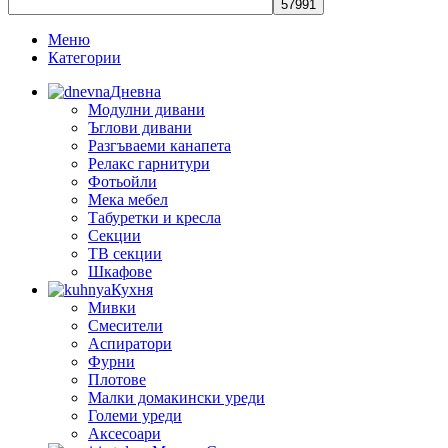
Меню
Категории
Дневна
Модулни дивани
Ъглови дивани
Разгъваеми канапета
Релакс гарнитури
Фотьойли
Мека мебел
Табуретки и кресла
Секции
ТВ секции
Шкафове
Кухня
Мивки
Смесители
Аспиратори
Фурни
Плотове
Малки домакински уреди
Големи уреди
Аксесоари