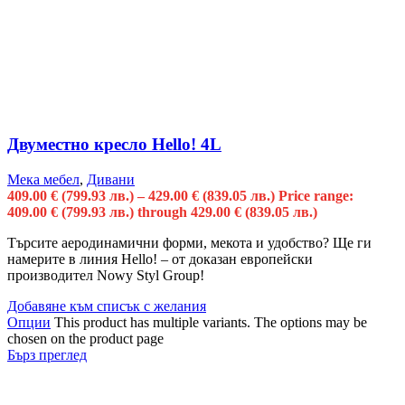
Двуместно кресло Hello! 4L
Мека мебел
,
Дивани
409.00
€
(799.93 лв.)
–
429.00
€
(839.05 лв.)
Price range:
409.00 € (799.93 лв.) through 429.00 € (839.05 лв.)
Търсите аеродинамични форми, мекота и удобство? Ще ги
намерите в линия Hello! – от доказан европейски
производител Nowy Styl Group!
Добавяне към списък с желания
Опции
This product has multiple variants. The options may be
chosen on the product page
Бърз преглед