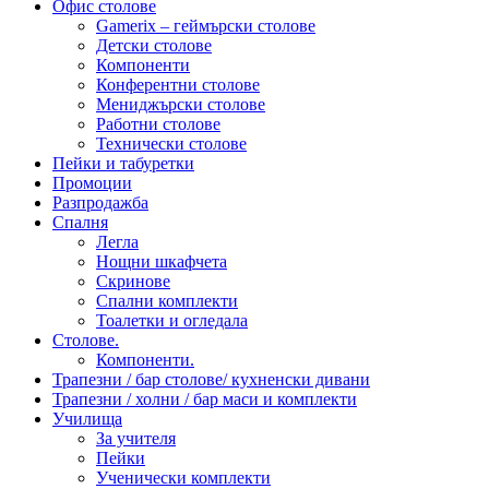
Офис столове
Gamerix – геймърски столове
Детски столове
Компоненти
Конферентни столове
Мениджърски столове
Работни столове
Технически столове
Пейки и табуретки
Промоции
Разпродажба
Спалня
Легла
Нощни шкафчета
Скринове
Спални комплекти
Тоалетки и огледала
Столове.
Компоненти.
Трапезни / бар столове/ кухненски дивани
Трапезни / холни / бар маси и комплекти
Училища
За учителя
Пейки
Ученически комплекти