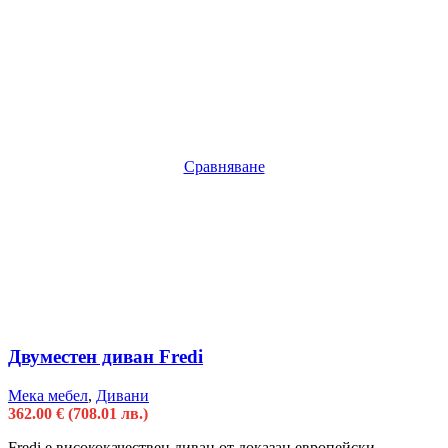
Сравняване
Двуместен диван Fredi
Мека мебел
,
Дивани
362.00
€
(708.01 лв.)
Fredi e висококачествен диван от доказан европейски