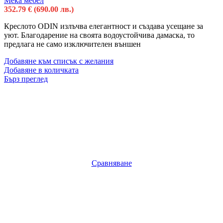
Мека мебел
352.79
€
(690.00 лв.)
Креслото ODIN излъчва елегантност и създава усещане за
уют. Благодарение на своята водоустойчива дамаска, то
предлага не само изключителен външен
Добавяне към списък с желания
Добавяне в количката
Бърз преглед
Сравняване