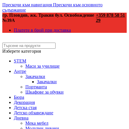
Прескочи към навигация
Прескочи към основното
съдържание
гр. Пловдив, жк. Тракия бул. Освобождение
+359 878 58 51
№39А
29
Платете в брой при доставка
Изберете категория
STEM
Маси за училище
Антре
Закачалки
Закачалки
Портманта
Шкафове за обувки
Бюра
Декорация
Детска стая
Детско обзавеждане
Дневна
Мека мебел
Модулни дивани