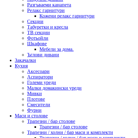
Разгъваеми канапета
Релакс гарнитури
Кожени релакс гарнитури
Секции
Табуретки и кресла
ТВ секции
Фотьойли
Шкафове
Мебели за дома.
Ъглови дивани
Закачалки
Кухня
Аксесоари
Аспиратори
Големи уреди
Малки домакински уреди
Мивки
Плотове
Смесители
Фурни
Маси и столове
Трапезни / бар столове
Трапезни / бар столове
Трапезни / холни / бар маси и комплекти
Трапезни / холни / бар маси и комплекти