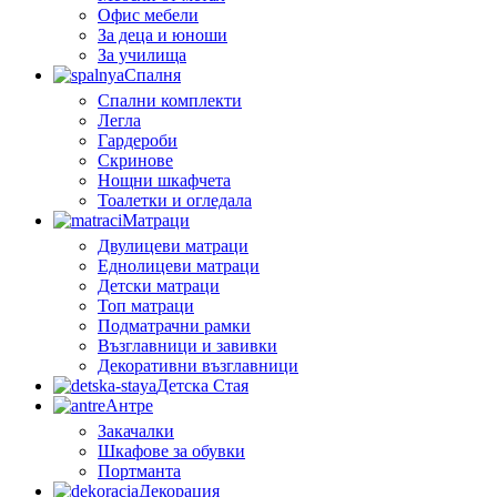
Офис мебели
За деца и юноши
За училища
Спалня
Спални комплекти
Легла
Гардероби
Скринове
Нощни шкафчета
Тоалетки и огледала
Матраци
Двулицеви матраци
Еднолицеви матраци
Детски матраци
Топ матраци
Подматрачни рамки
Възглавници и завивки
Декоративни възглавници
Детска Стая
Антре
Закачалки
Шкафове за обувки
Портманта
Декорация