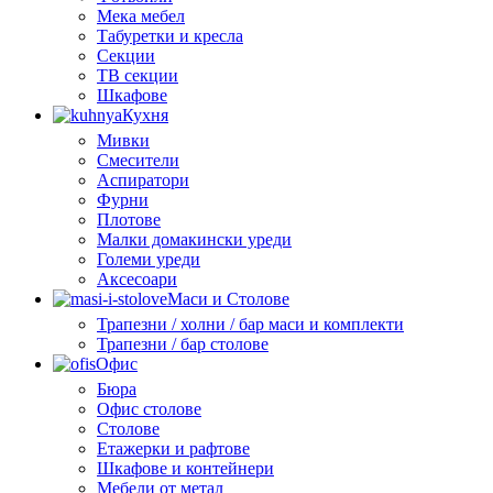
Мека мебел
Табуретки и кресла
Секции
ТВ секции
Шкафове
Кухня
Мивки
Смесители
Аспиратори
Фурни
Плотове
Малки домакински уреди
Големи уреди
Аксесоари
Маси и Столове
Трапезни / холни / бар маси и комплекти
Трапезни / бар столове
Офис
Бюра
Офис столове
Столове
Етажерки и рафтове
Шкафове и контейнери
Мебели от метал