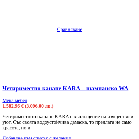
Сравняване
Четириместно канапе KARA – шампанско WA
Мека мебел
1,582.96
€
(3,096.00 лв.)
Четириместното канапе KARA е въплъщение на изящество и
уют. Със своята водоустойчива дамаска, то предлага не само
красота, но и
Добавяне към списък с желания