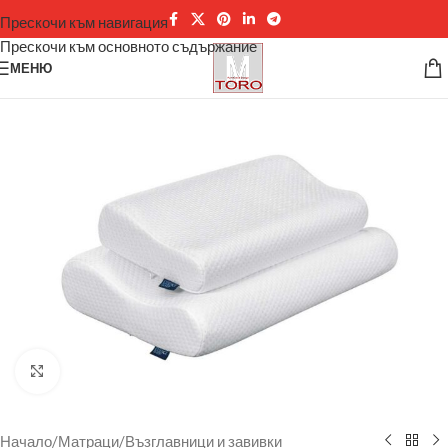
Прескочи към навигация
Прескочи към основното съдържание
МЕНЮ
Щракнете за уголемяване
Начало
/
Матраци
/
Възглавници и завивки