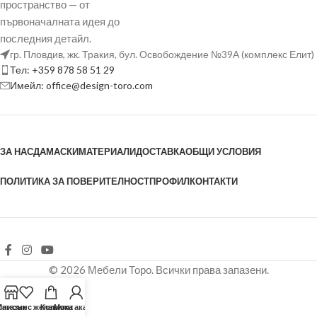
пространство — от
първоначалната идея до
последния детайл.
гр. Пловдив, жк. Тракия, бул. Освобождение №39А (комплекс Елит)
Тел: +359 878 58 51 29
Имейл: office@design-toro.com
ЗА НАС
ДАМАСКИ
МАТЕРИАЛИ
ДОСТАВКА
ОБЩИ УСЛОВИЯ
ПОЛИТИКА ЗА ПОВЕРИТЕЛНОСТ
ПРОФИЛ
КОНТАКТИ
© 2026 Мебели Торо. Всички права запазени.
агазин
Списък с желания
Количка
Моят акаунт