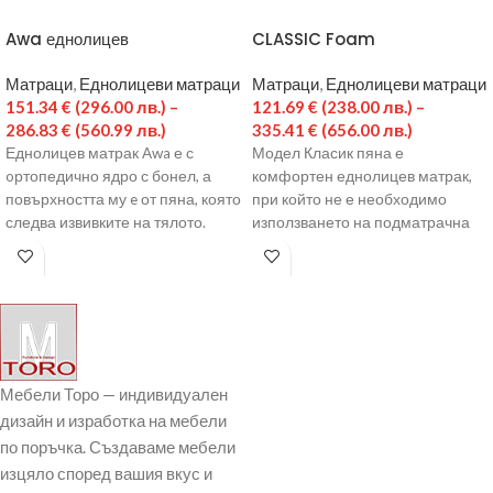
Awa еднолицев
CLASSIC Foam
Матраци
,
Еднолицеви матраци
Матраци
,
Еднолицеви матраци
151.34
€
(296.00 лв.)
–
121.69
€
(238.00 лв.)
–
286.83
€
(560.99 лв.)
335.41
€
(656.00 лв.)
Еднолицев матрак Awa е с
Модел Класик пяна е
oртопедично ядро с бонел, а
комфортен еднолицев матрак,
повърхността му e от пяна, която
при който не е необходимо
следва извивките на тялото.
използването на подматрачна
рамка. Ядрото е направено от
еластична пяна.
Мебели Торо — индивидуален
дизайн и изработка на мебели
по поръчка. Създаваме мебели
изцяло според вашия вкус и