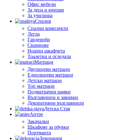
Офис мебели
За деца и юноши
За училища
Спалня
Спални комплекти
Легла
Гардероби
Скринове
Нощни шкафчета
Тоалетки и огледала
Матраци
Двулицеви матраци
Еднолицеви матраци
Детски матраци
Топ матраци
Подматрачни рамки
Възглавници и завивки
Декоративни възглавници
Детска Стая
Антре
Закачалки
Шкафове за обувки
Портманта
Декорация