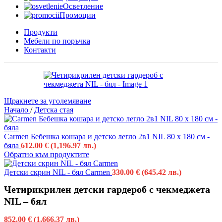
Осветление
Промоции
Продукти
Мебели по поръчка
Контакти
Щракнете за уголемяване
Начало
/
Детска стая
Carmen Бебешка кошара и детско легло 2в1 NIL 80 х 180 см -
бяла
612.00
€
(1,196.97 лв.)
Обратно към продуктите
Детски скрин NIL - бял Carmen
330.00
€
(645.42 лв.)
Четирикрилен детски гардероб с чекмеджета
NIL – бял
852.00
€
(1,666.37 лв.)