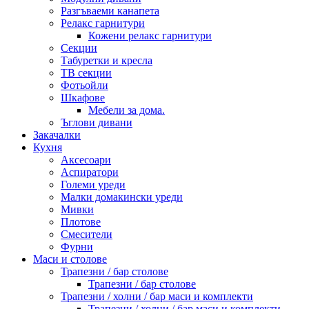
Разгъваеми канапета
Релакс гарнитури
Кожени релакс гарнитури
Секции
Табуретки и кресла
ТВ секции
Фотьойли
Шкафове
Мебели за дома.
Ъглови дивани
Закачалки
Кухня
Аксесоари
Аспиратори
Големи уреди
Малки домакински уреди
Мивки
Плотове
Смесители
Фурни
Маси и столове
Трапезни / бар столове
Трапезни / бар столове
Трапезни / холни / бар маси и комплекти
Трапезни / холни / бар маси и комплекти