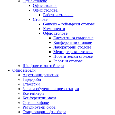
Офис столове
Офис столове
Офис столове.
Работни столове.
Столове
Gamerix – геймърски столове
Компоненти
Офис столове
Елементи за свързване
Конферентни столове
Лабораторни столове
Мениджърски столове
Посетителски столове
Работни столове
Шкафове и контейнери
Офис мебели
Акустични решения
Гардероби
Етажерки
Зали за обучение и презентации
Контейнери
Конферентни маси
Офис шкафове
Регулируеми бюра
Стационарни офис бюра