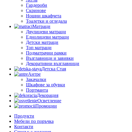
Гардероби
Скринове
Нощни шкафчета
Тоалетки и огледала
Матраци
Двулицеви матраци
Еднолицеви матраци
Детски матраци
Топ матраци
Подматрачни рамки
Възглавници и завивки
Декоративни възглавници
Детска Стая
Антре
Закачалки
Шкафове за обувки
Портманта
Декорация
Осветление
Промоции
Продукти
Мебели по поръчка
Контакти
Списък с желания