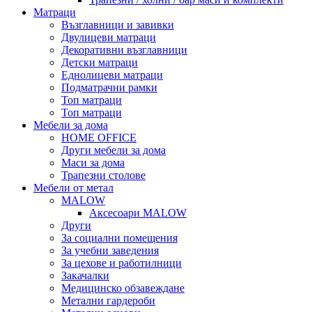
Матраци
Възглавници и завивки
Двулицеви матраци
Декоративни възглавници
Детски матраци
Еднолицеви матраци
Подматрачни рамки
Топ матраци
Топ матраци
Мебели за дома
HOME OFFICE
Други мебели за дома
Маси за дома
Трапезни столове
Мебели от метал
MALOW
Аксесоари MALOW
Други
За социални помещения
За учебни заведения
За цехове и работилници
Закачалки
Медицинско обзавеждане
Метални гардероби