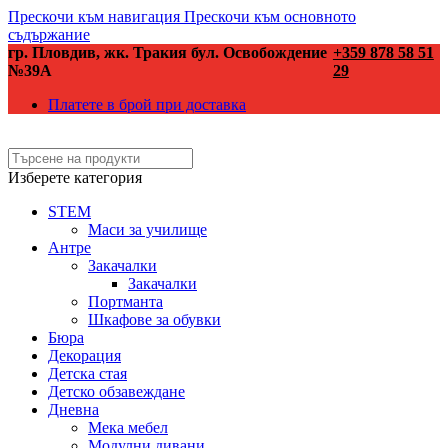
Прескочи към навигация
Прескочи към основното
съдържание
гр. Пловдив, жк. Тракия бул. Освобождение
+359 878 58 51
№39А
29
Платете в брой при доставка
Изберете категория
STEM
Маси за училище
Антре
Закачалки
Закачалки
Портманта
Шкафове за обувки
Бюра
Декорация
Детска стая
Детско обзавеждане
Дневна
Мека мебел
Модулни дивани