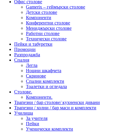
Офис столове
Gamerix – геймърски столове
Детски столове
Компоненти
Конферентни столове
Мениджърски столове
Работни столове
Технически столове
Пейки и табуретки
Промоции
Разпродажба
Спалня
Легла
Нощни шкафчета
Скринове
Спални комплекти
Тоалетки и огледала
Столове.
Компоненти.
Трапезни / бар столове/ кухненски дивани
Трапезни / холни / бар маси и комплекти
Училища
За учителя
Пейки
Ученически комплекти