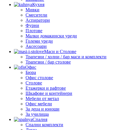
Кухня
Мивки
Смесители
Аспиратори
Фурни
Плотове
Малки домакински уреди
Големи уреди
Аксесоари
Маси и Столове
Трапезни / холни / бар маси и комплекти
Трапезни / бар столове
Офис
Бюра
Офис столове
Столове
Етажерки и рафтове
Шкафове и контейнери
Мебели от метал
Офис мебели
За деца и юноши
За училища
Спалня
Спални комплекти
Легла