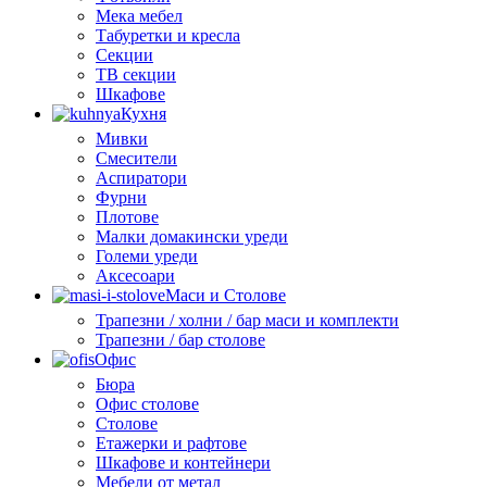
Мека мебел
Табуретки и кресла
Секции
ТВ секции
Шкафове
Кухня
Мивки
Смесители
Аспиратори
Фурни
Плотове
Малки домакински уреди
Големи уреди
Аксесоари
Маси и Столове
Трапезни / холни / бар маси и комплекти
Трапезни / бар столове
Офис
Бюра
Офис столове
Столове
Етажерки и рафтове
Шкафове и контейнери
Мебели от метал