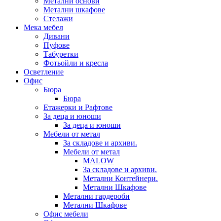
Метални основи
Метални шкафове
Стелажи
Мека мебел
Дивани
Пуфове
Табуретки
Фотьойли и кресла
Осветление
Офис
Бюра
Бюра
Етажерки и Рафтове
За деца и юноши
За деца и юноши
Мебели от метал
За складове и архиви.
Мебели от метал
MALOW
За складове и архиви.
Метални Контейнери.
Метални Шкафове
Метални гардероби
Метални Шкафове
Офис мебели