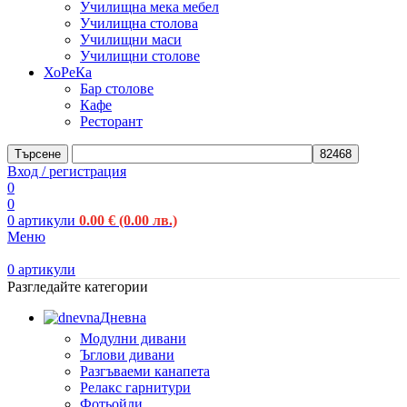
Училищна мека мебел
Училищна столова
Училищни маси
Училищни столове
ХоРеКа
Бар столове
Кафе
Ресторант
Търсене
Вход / регистрация
0
0
0
артикули
0.00
€
(0.00 лв.)
Меню
0
артикули
Разгледайте категории
Дневна
Модулни дивани
Ъглови дивани
Разгъваеми канапета
Релакс гарнитури
Фотьойли