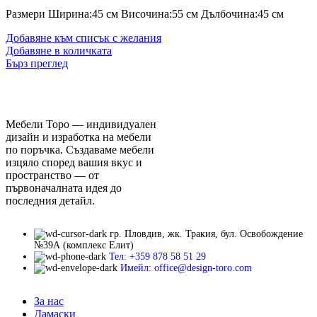
Размери Ширина:45 см Височина:55 см Дълбочина:45 см
Добавяне към списък с желания
Добавяне в количката
Бърз преглед
Мебели Торо — индивидуален
дизайн и изработка на мебели
по поръчка. Създаваме мебели
изцяло според вашия вкус и
пространство — от
първоначалната идея до
последния детайл.
гр. Пловдив, жк. Тракия, бул. Освобождение
№39А (комплекс Елит)
Тел: +359 878 58 51 29
Имейл: office@design-toro.com
За нас
Дамаски