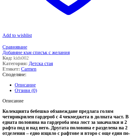
Add to wishlist
Сравняване
Добавяне към списък с желания
Код:
kids002
Категория:
Детска стая
Етикет:
Carmen
Споделяне:
Описание
Отзиви (0)
Описание
Колекцията бебешко обзавеждане предлага голям
четирикрилен гардероб с 4 чекмеджета в долната част. В
едната половина на гардероба има лост за закачалки и 2
рафта под и над него. Другата половина е разделена на 2
отделения – едно изцяло с рафтове и второ с още един по-