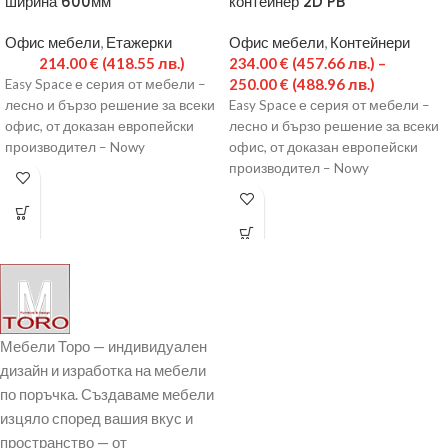
ширина 600мм
контейнер 2D PB
Офис мебели
,
Етажерки
Офис мебели
,
Контейнери
214.00
€
(418.55 лв.)
234.00
€
(457.66 лв.)
–
250.00
€
(488.96 лв.)
Easy Space е серия от мебели –
лесно и бързо решение за всеки
Easy Space е серия от мебели –
офис, от доказан европейски
лесно и бързо решение за всеки
производител – Nowy
офис, от доказан европейски
производител – Nowy
Мебели Торо — индивидуален
дизайн и изработка на мебели
по поръчка. Създаваме мебели
изцяло според вашия вкус и
пространство — от