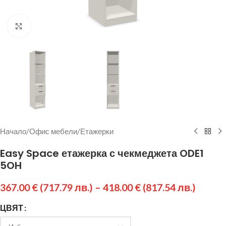
Щракнете за уголемяване
Начало
/
Офис мебели
/
Етажерки
Easy Space етажерка с чекмеджета ODE1
5OH
367.00
€
(717.79 лв.)
–
418.00
€
(817.54 лв.)
ЦВЯТ