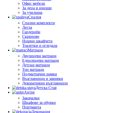
Офис мебели
За деца и юноши
За училища
Спалня
Спални комплекти
Легла
Гардероби
Скринове
Нощни шкафчета
Тоалетки и огледала
Матраци
Двулицеви матраци
Еднолицеви матраци
Детски матраци
Топ матраци
Подматрачни рамки
Възглавници и завивки
Декоративни възглавници
Детска Стая
Антре
Закачалки
Шкафове за обувки
Портманта
Декорация