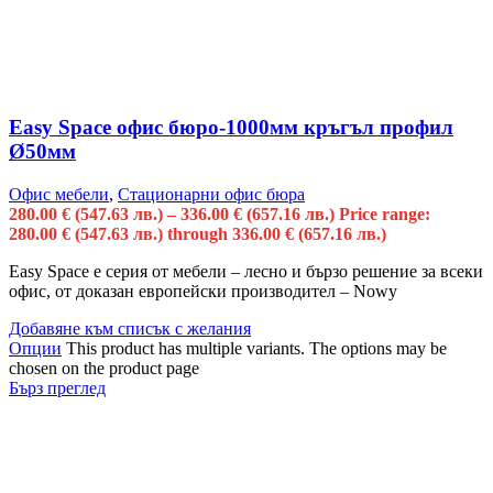
Easy Space офис бюро-1000мм кръгъл профил
Ø50мм
Офис мебели
,
Стационарни офис бюра
280.00
€
(547.63 лв.)
–
336.00
€
(657.16 лв.)
Price range:
280.00 € (547.63 лв.) through 336.00 € (657.16 лв.)
Easy Space е серия от мебели – лесно и бързо решение за всеки
офис, от доказан европейски производител – Nowy
Добавяне към списък с желания
Опции
This product has multiple variants. The options may be
chosen on the product page
Бърз преглед