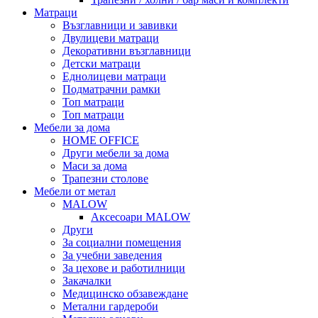
Матраци
Възглавници и завивки
Двулицеви матраци
Декоративни възглавници
Детски матраци
Еднолицеви матраци
Подматрачни рамки
Топ матраци
Топ матраци
Мебели за дома
HOME OFFICE
Други мебели за дома
Маси за дома
Трапезни столове
Мебели от метал
MALOW
Аксесоари MALOW
Други
За социални помещения
За учебни заведения
За цехове и работилници
Закачалки
Медицинско обзавеждане
Метални гардероби