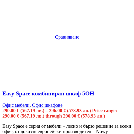
Сравняване
Easy Space комбиниран шкаф 5OH
Офис мебели
,
Офис шкафове
290.00
€
(567.19 лв.)
–
296.00
€
(578.93 лв.)
Price range:
290.00 € (567.19 лв.) through 296.00 € (578.93 лв.)
Easy Space е серия от мебели – лесно и бързо решение за всеки
офис, от доказан европейски производител – Nowy