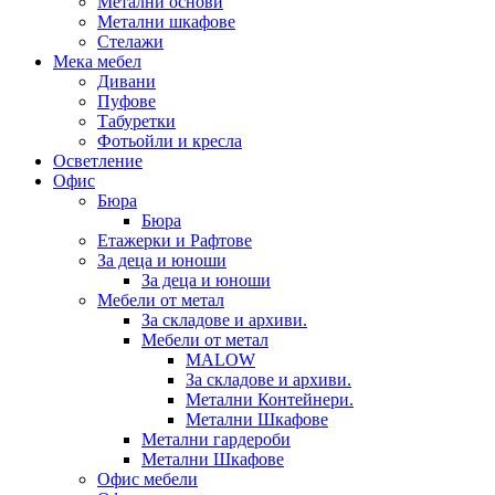
Метални основи
Метални шкафове
Стелажи
Мека мебел
Дивани
Пуфове
Табуретки
Фотьойли и кресла
Осветление
Офис
Бюра
Бюра
Етажерки и Рафтове
За деца и юноши
За деца и юноши
Мебели от метал
За складове и архиви.
Мебели от метал
MALOW
За складове и архиви.
Метални Контейнери.
Метални Шкафове
Метални гардероби
Метални Шкафове
Офис мебели