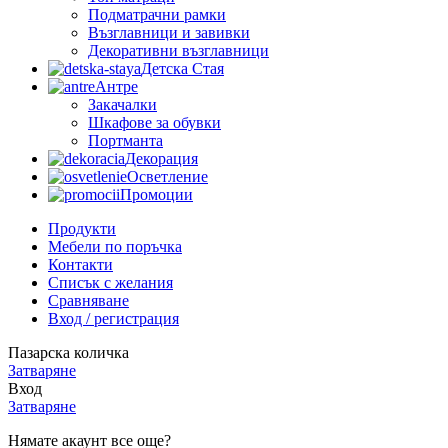
Подматрачни рамки
Възглавници и завивки
Декоративни възглавници
Детска Стая
Антре
Закачалки
Шкафове за обувки
Портманта
Декорация
Осветление
Промоции
Продукти
Мебели по поръчка
Контакти
Списък с желания
Сравняване
Вход / регистрация
Пазарска количка
Затваряне
Вход
Затваряне
Нямате акаунт все още?