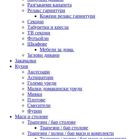
Разгъваеми канапета
Релакс гарнитури
Кожени релакс гарнитури
Секции
Табуретки и кресла
ТВ секции
Фотьойли
Шкафове
Мебели за дома.
Ъглови дивани
Закачалки
Кухня
Аксесоари
Аспиратори
Големи уреди
Малки домакински уреди
Мивки
Плотове
Смесители
Фурни
Маси и столове
Трапезни / бар столове
Трапезни / бар столове
Трапезни / холни / бар маси и комплекти
Трапезни / холни / бар маси и комплекти