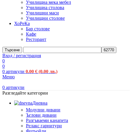
Училищна мека мебел
Училищна столова
Училищни маси
Училищни столове
ХоРеКа
Бар столове
Кафе
Ресторант
Търсене
Вход / регистрация
0
0
0
артикули
0.00
€
(0.00 лв.)
Меню
0
артикули
Разгледайте категории
Дневна
Модулни дивани
Ъглови дивани
Разгъваеми канапета
Релакс гарнитури
Фотьойли