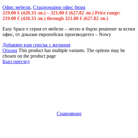
Офис мебели
,
Стационарни офис бюра
219.00
€
(428.33 лв.)
–
321.00
€
(627.82 лв.)
Price range:
219.00 € (428.33 лв.) through 321.00 € (627.82 лв.)
Easy Space е серия от мебели – лесно и бързо решение за всеки
офис, от доказан европейски производител – Nowy
Добавяне към списък с желания
Опции
This product has multiple variants. The options may be
chosen on the product page
Бърз преглед
Сравняване