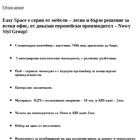
Описание
Easy Space е серия от мебели – лесно и бързо решение за
всеки офис, от доказан европейски производител – Nowy
Styl Group!
Стационарен контейнер с височина 740h mm, приложим до бюро.
5 интегрирани пластмасови чекмеджета, с различна дълбочина.
Най – горното чекмедже е с вграден органайзер за канцеларски
принадлежности.
Централно заключване.
Материал: ПДЧ с меламиново покритие – 18 мм, и ABS кант – 2мм.
Челата на чекмеджетата са 16мм и ABS кант 2мм.
Избор на цвят от посочените.
Възможност за комбиниране на два различни цвята за корпус и чекмеджета.