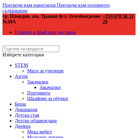
Прескочи към навигация
Прескочи към основното
съдържание
гр. Пловдив, жк. Тракия бул. Освобождение
+359 878 58 51
№39А
29
Платете в брой при доставка
Изберете категория
STEM
Маси за училище
Антре
Закачалки
Закачалки
Портманта
Шкафове за обувки
Бюра
Декорация
Детска стая
Детско обзавеждане
Дневна
Мека мебел
Модулни дивани