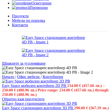
Осветление
Промоции
Продукти
Мебели по поръчка
Контакти
Щракнете за уголемяване
Начало
/
Офис мебели
/
Контейнери
Easy Space мобилен контейнер 2D PB
234.00
€
(457.66 лв.)
–
250.00
€
(488.96 лв.)
Price range: 234.00 € (457.66 лв.) through
250.00 € (488.96 лв.)
Обратно към продуктите
Easy Space стационарен контейнер 3D PB
290.00
€
(567.19 лв.)