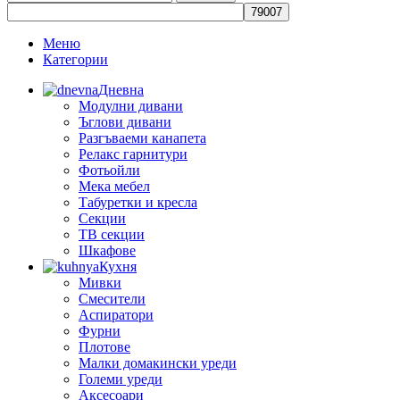
Меню
Категории
Дневна
Модулни дивани
Ъглови дивани
Разгъваеми канапета
Релакс гарнитури
Фотьойли
Мека мебел
Табуретки и кресла
Секции
ТВ секции
Шкафове
Кухня
Мивки
Смесители
Аспиратори
Фурни
Плотове
Малки домакински уреди
Големи уреди
Аксесоари