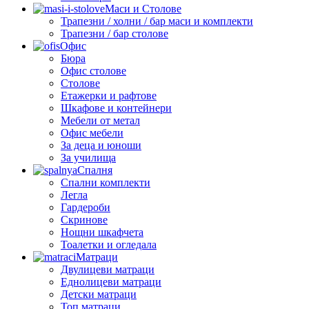
Маси и Столове
Трапезни / холни / бар маси и комплекти
Трапезни / бар столове
Офис
Бюра
Офис столове
Столове
Етажерки и рафтове
Шкафове и контейнери
Мебели от метал
Офис мебели
За деца и юноши
За училища
Спалня
Спални комплекти
Легла
Гардероби
Скринове
Нощни шкафчета
Тоалетки и огледала
Матраци
Двулицеви матраци
Еднолицеви матраци
Детски матраци
Топ матраци