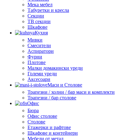
Мека мебел
Табуретки и кресла
Секции
ТВ секции
Шкафове
Кухня
Мивки
Смесители
Аспиратори
Фурни
Плотове
Малки домакински уреди
Големи уреди
Аксесоари
Маси и Столове
Трапезни / холни / бар маси и комплекти
Трапезни / бар столове
Офис
Бюра
Офис столове
Столове
Етажерки и рафтове
Шкафове и контейнери
Мебели от метал