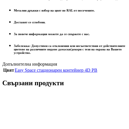
Метални дръжки с избор на цвят по RAL от посочените.
Доставят се сглобени.
За повече информация можете да се свържете с нас.
Забележка: Допустими са отклонения или несъответствия от действителните
цветове на различните видове дамаски/декори с тези на екрана на Вашето
устройство.
Допълнителна информация
Цвят
Easy Space стационарен контейнер 4D PB
Свързани продукти