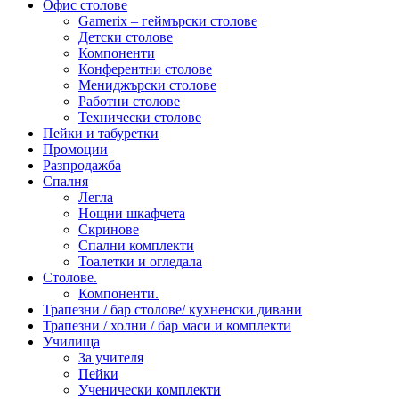
Офис столове
Gamerix – геймърски столове
Детски столове
Компоненти
Конферентни столове
Мениджърски столове
Работни столове
Технически столове
Пейки и табуретки
Промоции
Разпродажба
Спалня
Легла
Нощни шкафчета
Скринове
Спални комплекти
Тоалетки и огледала
Столове.
Компоненти.
Трапезни / бар столове/ кухненски дивани
Трапезни / холни / бар маси и комплекти
Училища
За учителя
Пейки
Ученически комплекти