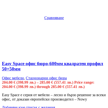
Сравняване
Easy Space офис бюро-600мм квадратен профил
50×50мм
Офис мебели
,
Стационарни офис бюра
204.00
€
(398.99 лв.)
–
285.00
€
(557.41 лв.)
Price range:
204.00 € (398.99 лв.) through 285.00 € (557.41 лв.)
Easy Space е серия от мебели – лесно и бързо решение за всеки
офис, от доказан европейски производител – Nowy
Добавяне към списък с желания