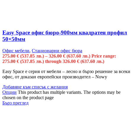
Easy Space офис бюро-900мм квадратен профил
50×50мм
Офис мебели
,
Стационарни офис бюра
275.00
€
(537.85 лв.)
–
326.00
€
(637.60 лв.)
Price range:
275.00 € (537.85 лв.) through 326.00 € (637.60 лв.)
Easy Space е серия от мебели – лесно и бързо решение за всеки
офис, от доказан европейски производител – Nowy
Добавяне към списък с желания
Опции
This product has multiple variants. The options may be
chosen on the product page
Бърз преглед