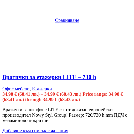
Сравняване
Вратички за етажерки LITE – 730 h
Офис мебели
,
Етажерки
34.98
€
(68.41 лв.)
–
34.99
€
(68.43 лв.)
Price range: 34.98 €
(68.41 лв.) through 34.99 € (68.43 лв.)
Вратички за шкафове LITE са от доказан европейски
производител Nowy Styl Group! Размер: 720/730 h mm ПДЧ с
меламиново покритие
Добавяне към списък с желания