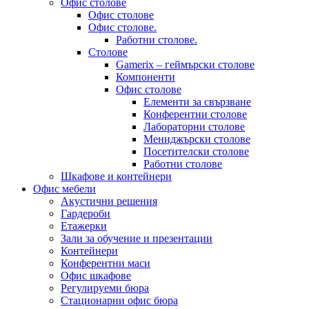
Офис столове
Офис столове
Офис столове.
Работни столове.
Столове
Gamerix – геймърски столове
Компоненти
Офис столове
Елементи за свързване
Конферентни столове
Лабораторни столове
Мениджърски столове
Посетителски столове
Работни столове
Шкафове и контейнери
Офис мебели
Акустични решения
Гардероби
Етажерки
Зали за обучение и презентации
Контейнери
Конферентни маси
Офис шкафове
Регулируеми бюра
Стационарни офис бюра