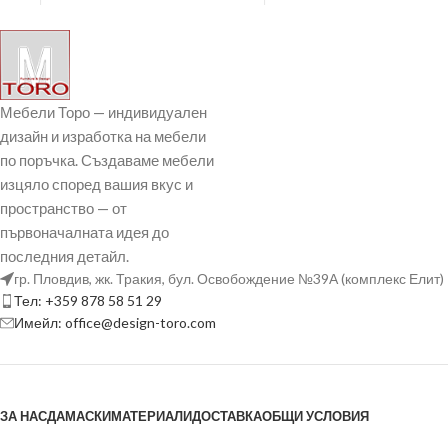
всяко движение, като
Мебели Торо — индивидуален
дизайн и изработка на мебели
по поръчка. Създаваме мебели
изцяло според вашия вкус и
пространство — от
първоначалната идея до
последния детайл.
гр. Пловдив, жк. Тракия, бул. Освобождение №39А (комплекс Елит)
Тел: +359 878 58 51 29
Имейл: office@design-toro.com
ЗА НАС
ДАМАСКИ
МАТЕРИАЛИ
ДОСТАВКА
ОБЩИ УСЛОВИЯ