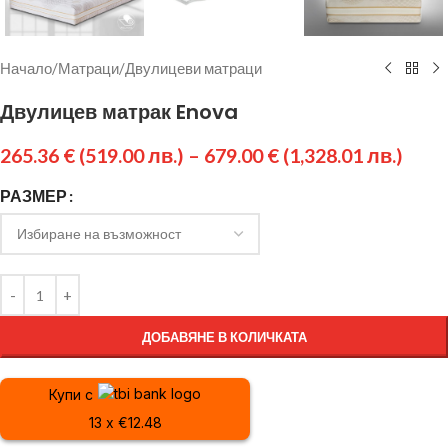
Начало
/
Матраци
/
Двулицеви матраци
Двулицев матрак Enova
265.36
€
(519.00 лв.)
–
679.00
€
(1,328.01 лв.)
РАЗМЕР
ДОБАВЯНЕ В КОЛИЧКАТА
Купи с
13 x €12.48