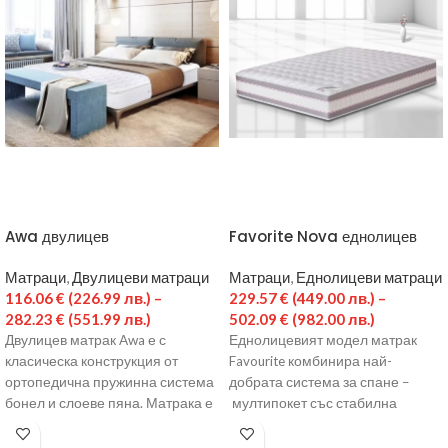
Awa двулицев
Favorite Nova еднолицев
Матраци
,
Двулицеви матраци
Матраци
,
Еднолицеви матраци
116.06
€
(226.99 лв.)
–
229.57
€
(449.00 лв.)
–
282.23
€
(551.99 лв.)
502.09
€
(982.00 лв.)
Двулицев матрак Awa е с
Еднолицевият модел матрак
класическа конструкция от
Favourite комбинира най-
ортопедична пружинна система
добрата система за спане –
бонел и слоеве пяна. Матрака е
мултипокет със стабилна
с отлично съчетание
дървена рамка. Независимите
пружинки се адаптират към