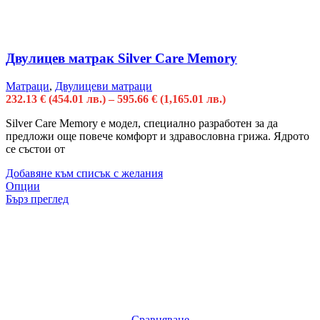
Двулицев матрак Silver Care Memory
Матраци
,
Двулицеви матраци
232.13
€
(454.01 лв.)
–
595.66
€
(1,165.01 лв.)
Silver Care Memory е модел, специално разработен за да
предложи още повече комфорт и здравословна грижа. Ядрото
се състои от
Добавяне към списък с желания
Опции
Бърз преглед
Сравняване