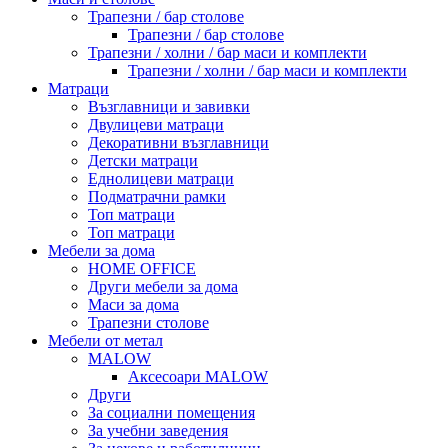
Трапезни / бар столове
Трапезни / бар столове
Трапезни / холни / бар маси и комплекти
Трапезни / холни / бар маси и комплекти
Матраци
Възглавници и завивки
Двулицеви матраци
Декоративни възглавници
Детски матраци
Еднолицеви матраци
Подматрачни рамки
Топ матраци
Топ матраци
Мебели за дома
HOME OFFICE
Други мебели за дома
Маси за дома
Трапезни столове
Мебели от метал
MALOW
Аксесоари MALOW
Други
За социални помещения
За учебни заведения