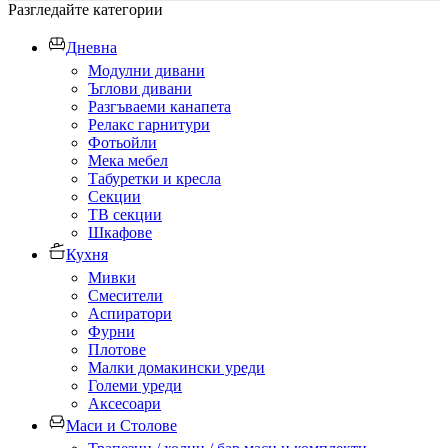
Разгледайте категории
Дневна
Модулни дивани
Ъглови дивани
Разгъваеми канапета
Релакс гарнитури
Фотьойли
Мека мебел
Табуретки и кресла
Секции
ТВ секции
Шкафове
Кухня
Мивки
Смесители
Аспиратори
Фурни
Плотове
Малки домакински уреди
Големи уреди
Аксесоари
Маси и Столове