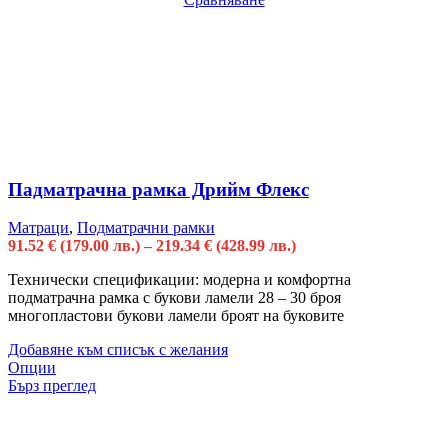
Падматрачна рамка Дрийм Флекс
Матраци
,
Подматрачни рамки
91.52
€
(179.00 лв.)
–
219.34
€
(428.99 лв.)
Технически спецификации: модерна и комфортна
подматрачна рамка с букови ламели 28 – 30 броя
многопластови букови ламели броят на буковите
Добавяне към списък с желания
Опции
Бърз преглед