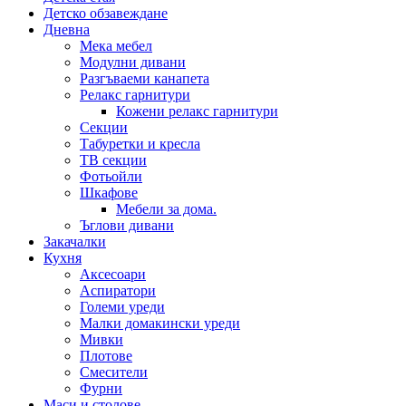
Детско обзавеждане
Дневна
Мека мебел
Модулни дивани
Разгъваеми канапета
Релакс гарнитури
Кожени релакс гарнитури
Секции
Табуретки и кресла
ТВ секции
Фотьойли
Шкафове
Мебели за дома.
Ъглови дивани
Закачалки
Кухня
Аксесоари
Аспиратори
Големи уреди
Малки домакински уреди
Мивки
Плотове
Смесители
Фурни
Маси и столове