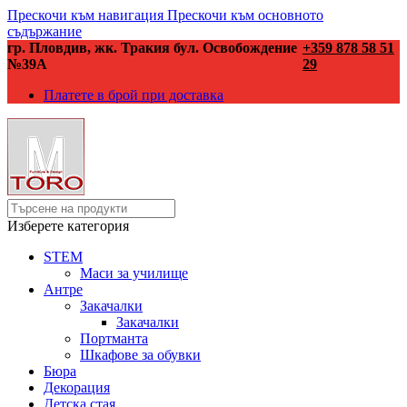
Прескочи към навигация
Прескочи към основното
съдържание
гр. Пловдив, жк. Тракия бул. Освобождение
+359 878 58 51
№39А
29
Платете в брой при доставка
Изберете категория
STEM
Маси за училище
Антре
Закачалки
Закачалки
Портманта
Шкафове за обувки
Бюра
Декорация
Детска стая