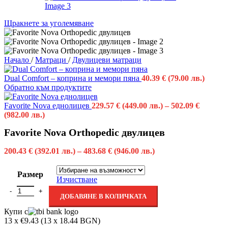
Щракнете за уголемяване
Начало
/
Матраци
/
Двулицеви матраци
Dual Comfort – коприна и мемори пяна
40.39
€
(79.00 лв.)
Обратно към продуктите
Favorite Nova еднолицев
229.57
€
(449.00 лв.)
–
502.09
€
(982.00 лв.)
Favorite Nova Orthopedic двулицев
200.43
€
(392.01 лв.)
–
483.68
€
(946.00 лв.)
Размер
Изчистване
ДОБАВЯНЕ В КОЛИЧКАТА
Купи с
13 x €9.43 (13 x 18.44 BGN)