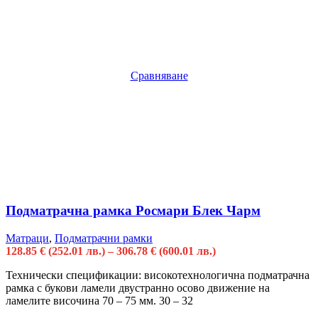
Сравняване
Подматрачна рамка Росмари Блек Чарм
Матраци
,
Подматрачни рамки
128.85
€
(252.01 лв.)
–
306.78
€
(600.01 лв.)
Технически спецификации: високотехнологична подматрачна
рамка с букови ламели двустранно осово движение на
ламелите височина 70 – 75 мм. 30 – 32