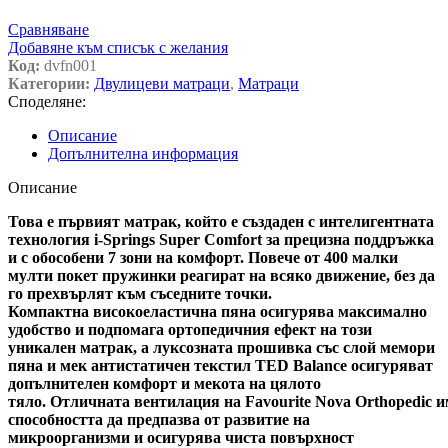
Сравняване
Добавяне към списък с желания
Код:
dvfn001
Категории:
Двулицеви матраци
,
Матраци
Споделяне:
Описание
Допълнителна информация
Описание
Това е първият матрак, който е създаден с интелигентната
технология i-Springs Super Comfort за прецизна поддръжка
и с обособени 7 зони на комфорт. Повече от 400 малки
мулти покет пружинки реагират на всяко движение, без да
го прехвърлят към съседните точки.
Компактна високоеластична пяна осигурява максимално
удобство и подпомага ортопедичния ефект на този
уникален матрак, а луксозната прошивка със слой мемори
пяна и мек антистатичен текстил TED Balance осигуряват
допълнителен комфорт и мекота на цялото
тяло. Отличната вентилация на Favourite Nova Orthopedic 
способността да предпазва от развитие на
микроорганизми и осигурява чиста повърхност