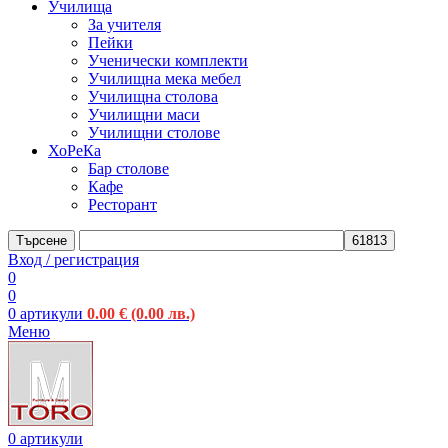
Училища
За учителя
Пейки
Ученически комплекти
Училищна мека мебел
Училищна столова
Училищни маси
Училищни столове
ХоРеКа
Бар столове
Кафе
Ресторант
Търсене
Вход / регистрация
0
0
0
артикули
0.00
€
(0.00 лв.)
Меню
0
артикули