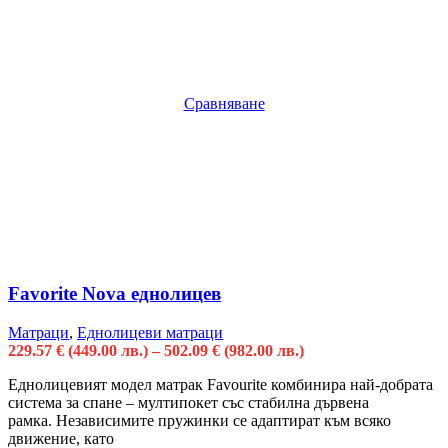
Сравняване
Favorite Nova еднолицев
Матраци
,
Еднолицеви матраци
229.57
€
(449.00 лв.)
–
502.09
€
(982.00 лв.)
Еднолицевият модел матрак Favourite комбинира най-добрата
система за спане – мултипокет със стабилна дървена
рамка. Независимите пружинки се адаптират към всяко
движение, като