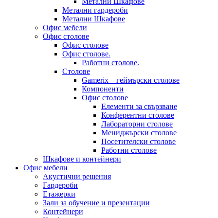
Метални Шкафове
Метални гардероби
Метални Шкафове
Офис мебели
Офис столове
Офис столове
Офис столове.
Работни столове.
Столове
Gamerix – геймърски столове
Компоненти
Офис столове
Елементи за свързване
Конферентни столове
Лабораторни столове
Мениджърски столове
Посетителски столове
Работни столове
Шкафове и контейнери
Офис мебели
Акустични решения
Гардероби
Етажерки
Зали за обучение и презентации
Контейнери