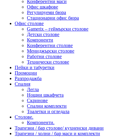
Конферентни маси
Офис шкафове
Регулируеми бюра
Стационарни офис бюра
Офис столове
Gamerix – геймърски столове
Детски столове
Компоненти
Конферентни столове
Мениджърски столове
Работни столове
Технически столове
Пейки и табуретки
Промоции
Разпродажба
Спалня
Легла
Нощни шкафчета
Скринове
Спални комплекти
Тоалетки и огледала
Столове.
Компоненти.
Трапезни / бар столове/ кухненски дивани
Трапезни / холни / бар маси и комплекти