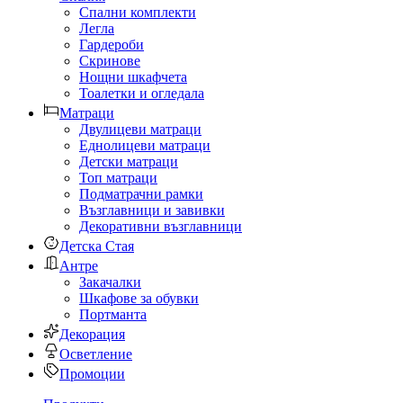
Спални комплекти
Легла
Гардероби
Скринове
Нощни шкафчета
Тоалетки и огледала
Матраци
Двулицеви матраци
Еднолицеви матраци
Детски матраци
Топ матраци
Подматрачни рамки
Възглавници и завивки
Декоративни възглавници
Детска Стая
Антре
Закачалки
Шкафове за обувки
Портманта
Декорация
Осветление
Промоции