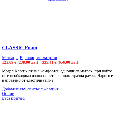
CLASSIC Foam
Матраци
,
Еднолицеви матраци
121.69
€
(238.00 лв.)
–
335.41
€
(656.00 лв.)
Модел Класик пяна е комфортен еднолицев матрак, при който
не е необходимо използването на подматрачна рамка. Ядрото е
направено от еластична пяна.
Добавяне към списък с желания
Опции
Бърз преглед