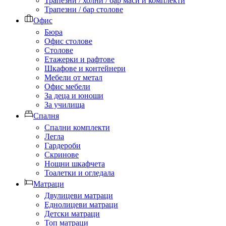
Трапезни / холни / бар маси и комплекти
Трапезни / бар столове
Офис
Бюра
Офис столове
Столове
Етажерки и рафтове
Шкафове и контейнери
Мебели от метал
Офис мебели
За деца и юноши
За училища
Спалня
Спални комплекти
Легла
Гардероби
Скринове
Нощни шкафчета
Тоалетки и огледала
Матраци
Двулицеви матраци
Еднолицеви матраци
Детски матраци
Топ матраци