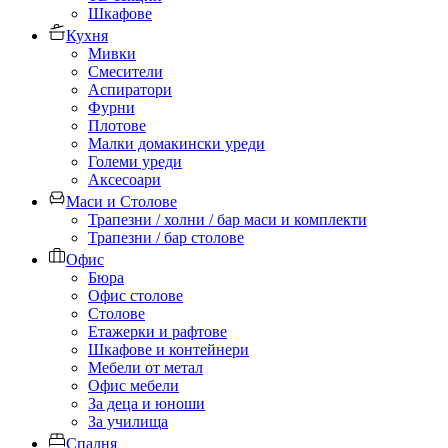
Шкафове
Кухня
Мивки
Смесители
Аспиратори
Фурни
Плотове
Малки домакински уреди
Големи уреди
Аксесоари
Маси и Столове
Трапезни / холни / бар маси и комплекти
Трапезни / бар столове
Офис
Бюра
Офис столове
Столове
Етажерки и рафтове
Шкафове и контейнери
Мебели от метал
Офис мебели
За деца и юноши
За училища
Спалня