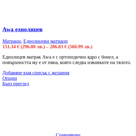
Awa еднолицев
Матраци
,
Еднолицеви матраци
151.34
€
(296.00 лв.)
–
286.83
€
(560.99 лв.)
Еднолицев матрак Awa е с oртопедично ядро с бонел, а
повърхността му e от пяна, която следва извивките на тялото.
Добавяне към списък с желания
Опции
Бърз преглед
Сравняване