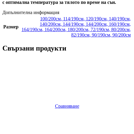
с оптимална температура за тялото по време на сън.
Допълнителна информация
100/200см
,
114/190см
,
120/190см
,
140/190см
,
140/200см
,
144/190см
,
144/200см
,
160/190см
,
Размер
164/190см
,
164/200см
,
180/200см
,
72/190см
,
80/200см
,
82/190см
,
90/190см
,
90/200см
Свързани продукти
Сравняване