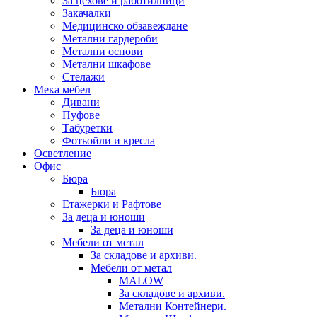
За цехове и работилници
Закачалки
Медицинско обзавеждане
Метални гардероби
Метални основи
Метални шкафове
Стелажи
Мека мебел
Дивани
Пуфове
Табуретки
Фотьойли и кресла
Осветление
Офис
Бюра
Бюра
Етажерки и Рафтове
За деца и юноши
За деца и юноши
Мебели от метал
За складове и архиви.
Мебели от метал
MALOW
За складове и архиви.
Метални Контейнери.