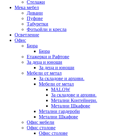
Стелажи
Мека мебел
Дивани
Пуфове
Табуретки
Фотьойли и кресла
Осветление
Офис
Бюра
Бюра
Етажерки и Рафтове
За деца и юноши
За деца и юноши
Мебели от метал
За складове и архиви.
Мебели от метал
MALOW
За складове и архиви.
Метални Контейнери.
Метални Шкафове
Метални гардероби
Метални Шкафове
Офис мебели
Офис столове
Офис столове