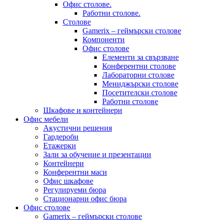
Офис столове.
Работни столове.
Столове
Gamerix – геймърски столове
Компоненти
Офис столове
Елементи за свързване
Конферентни столове
Лабораторни столове
Мениджърски столове
Посетителски столове
Работни столове
Шкафове и контейнери
Офис мебели
Акустични решения
Гардероби
Етажерки
Зали за обучение и презентации
Контейнери
Конферентни маси
Офис шкафове
Регулируеми бюра
Стационарни офис бюра
Офис столове
Gamerix – геймърски столове