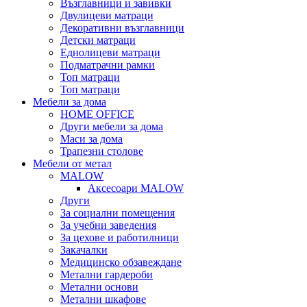
Възглавници и завивки
Двулицеви матраци
Декоративни възглавници
Детски матраци
Еднолицеви матраци
Подматрачни рамки
Топ матраци
Топ матраци
Мебели за дома
HOME OFFICE
Други мебели за дома
Маси за дома
Трапезни столове
Мебели от метал
MALOW
Аксесоари MALOW
Други
За социални помещения
За учебни заведения
За цехове и работилници
Закачалки
Медицинско обзавеждане
Метални гардероби
Метални основи
Метални шкафове