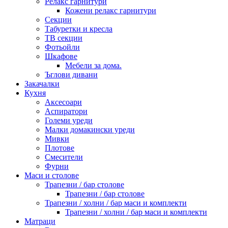
Релакс гарнитури
Кожени релакс гарнитури
Секции
Табуретки и кресла
ТВ секции
Фотьойли
Шкафове
Мебели за дома.
Ъглови дивани
Закачалки
Кухня
Аксесоари
Аспиратори
Големи уреди
Малки домакински уреди
Мивки
Плотове
Смесители
Фурни
Маси и столове
Трапезни / бар столове
Трапезни / бар столове
Трапезни / холни / бар маси и комплекти
Трапезни / холни / бар маси и комплекти
Матраци