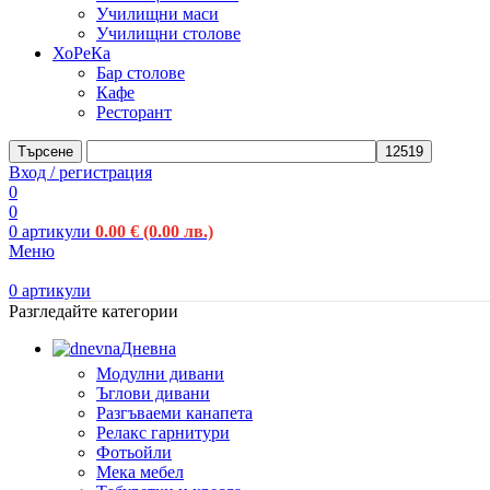
Училищни маси
Училищни столове
ХоРеКа
Бар столове
Кафе
Ресторант
Търсене
Вход / регистрация
0
0
0
артикули
0.00
€
(0.00 лв.)
Меню
0
артикули
Разгледайте категории
Дневна
Модулни дивани
Ъглови дивани
Разгъваеми канапета
Релакс гарнитури
Фотьойли
Мека мебел