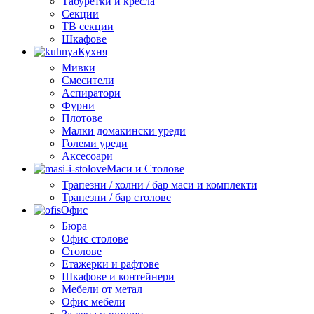
Табуретки и кресла
Секции
ТВ секции
Шкафове
Кухня
Мивки
Смесители
Аспиратори
Фурни
Плотове
Малки домакински уреди
Големи уреди
Аксесоари
Маси и Столове
Трапезни / холни / бар маси и комплекти
Трапезни / бар столове
Офис
Бюра
Офис столове
Столове
Етажерки и рафтове
Шкафове и контейнери
Мебели от метал
Офис мебели