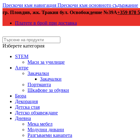
Прескочи към навигация
Прескочи към основното съдържание
гр. Пловдив, жк. Тракия бул. Освобождение №39А
+359 878 5
Платете в брой при доставка
Изберете категория
STEM
Маси за училище
Антре
Закачалки
Закачалки
Портманта
Шкафове за обувки
Бюра
Декорация
Детска стая
Детско обзавеждане
Дневна
Мека мебел
Модулни дивани
Разгъваеми канапета