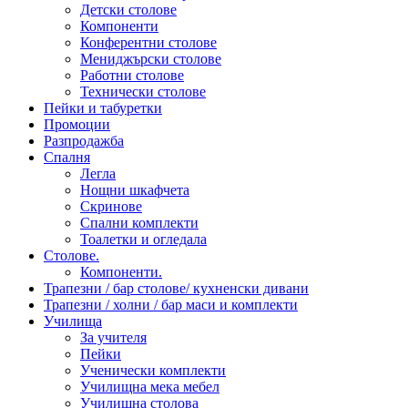
Детски столове
Компоненти
Конферентни столове
Мениджърски столове
Работни столове
Технически столове
Пейки и табуретки
Промоции
Разпродажба
Спалня
Легла
Нощни шкафчета
Скринове
Спални комплекти
Тоалетки и огледала
Столове.
Компоненти.
Трапезни / бар столове/ кухненски дивани
Трапезни / холни / бар маси и комплекти
Училища
За учителя
Пейки
Ученически комплекти
Училищна мека мебел
Училищна столова