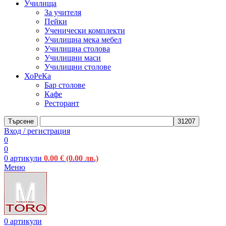
Училища
За учителя
Пейки
Ученически комплекти
Училищна мека мебел
Училищна столова
Училищни маси
Училищни столове
ХоРеКа
Бар столове
Кафе
Ресторант
Търсене
Вход / регистрация
0
0
0
артикули
0.00
€
(0.00 лв.)
Меню
0
артикули