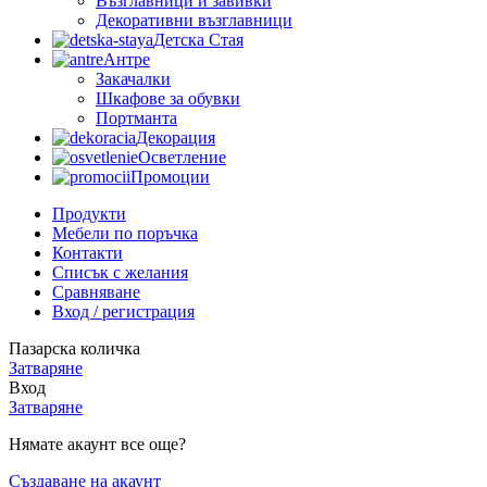
Възглавници и завивки
Декоративни възглавници
Детска Стая
Антре
Закачалки
Шкафове за обувки
Портманта
Декорация
Осветление
Промоции
Продукти
Мебели по поръчка
Контакти
Списък с желания
Сравняване
Вход / регистрация
Пазарска количка
Затваряне
Вход
Затваряне
Нямате акаунт все още?
Създаване на акаунт