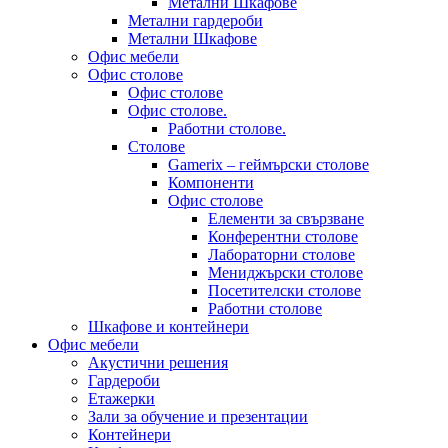
Метални Шкафове
Метални гардероби
Метални Шкафове
Офис мебели
Офис столове
Офис столове
Офис столове.
Работни столове.
Столове
Gamerix – геймърски столове
Компоненти
Офис столове
Елементи за свързване
Конферентни столове
Лабораторни столове
Мениджърски столове
Посетителски столове
Работни столове
Шкафове и контейнери
Офис мебели
Акустични решения
Гардероби
Етажерки
Зали за обучение и презентации
Контейнери