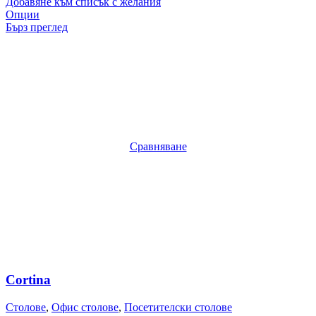
Добавяне към списък с желания
Опции
Бърз преглед
Сравняване
Cortina
Столове
,
Офис столове
,
Посетителски столове