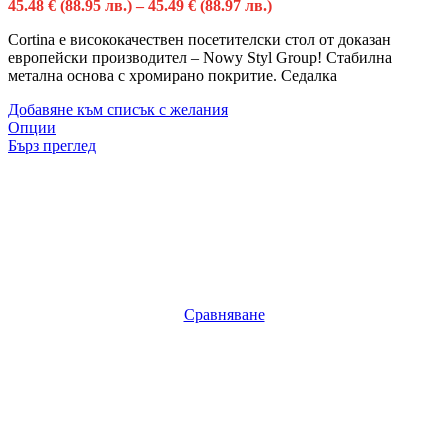
45.48
€
(88.95 лв.)
–
45.49
€
(88.97 лв.)
Cortina e висококачествен посетителски стол от доказан
европейски производител – Nowy Styl Group! Стабилна
метална основа с хромирано покритие. Седалка
Добавяне към списък с желания
Опции
Бърз преглед
Сравняване