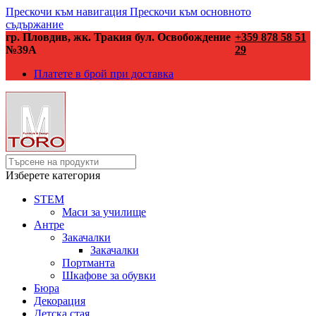
Прескочи към навигация
Прескочи към основното
съдържание
гр. Пловдив, жк. Тракия бул. Освобождение
+359 878 58 51
№39А
29
Платете в брой при доставка
Изберете категория
STEM
Маси за училище
Антре
Закачалки
Закачалки
Портманта
Шкафове за обувки
Бюра
Декорация
Детска стая