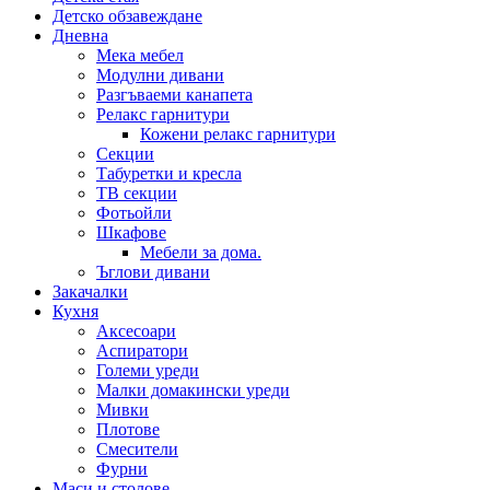
Детско обзавеждане
Дневна
Мека мебел
Модулни дивани
Разгъваеми канапета
Релакс гарнитури
Кожени релакс гарнитури
Секции
Табуретки и кресла
ТВ секции
Фотьойли
Шкафове
Мебели за дома.
Ъглови дивани
Закачалки
Кухня
Аксесоари
Аспиратори
Големи уреди
Малки домакински уреди
Мивки
Плотове
Смесители
Фурни
Маси и столове