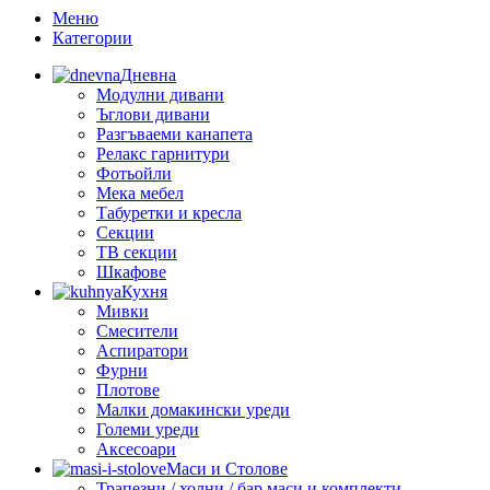
Меню
Категории
Дневна
Модулни дивани
Ъглови дивани
Разгъваеми канапета
Релакс гарнитури
Фотьойли
Мека мебел
Табуретки и кресла
Секции
ТВ секции
Шкафове
Кухня
Мивки
Смесители
Аспиратори
Фурни
Плотове
Малки домакински уреди
Големи уреди
Аксесоари
Маси и Столове
Трапезни / холни / бар маси и комплекти