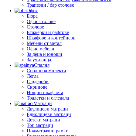
Трапезни / бар столове
Офис
Бюра
Офис столове
Столове
Етажерки и рафтове
Шкафове и контейнери
Мебели от метал
Офис мебели
За деца и юноши
За училища
Спалня
Спални комплекти
Легла
Гардероби
Скринове
Нощни шкафчета
Тоалетки и огледала
Матраци
Двулицеви матраци
Еднолицеви матраци
Детски матраци
Топ матраци
Подматрачни рамки