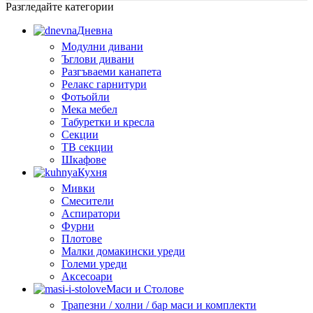
Разгледайте категории
Дневна
Модулни дивани
Ъглови дивани
Разгъваеми канапета
Релакс гарнитури
Фотьойли
Мека мебел
Табуретки и кресла
Секции
ТВ секции
Шкафове
Кухня
Мивки
Смесители
Аспиратори
Фурни
Плотове
Малки домакински уреди
Големи уреди
Аксесоари
Маси и Столове
Трапезни / холни / бар маси и комплекти