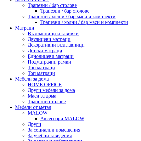
Трапезни / бар столове
Трапезни / бар столове
Трапезни / холни / бар маси и комплекти
Трапезни / холни / бар маси и комплекти
Матраци
Възглавници и завивки
Двулицеви матраци
Декоративни възглавници
Детски матраци
Еднолицеви матраци
Подматрачни рамки
Топ матраци
Топ матраци
Мебели за дома
HOME OFFICE
Други мебели за дома
Маси за дома
Трапезни столове
Мебели от метал
MALOW
Аксесоари MALOW
Други
За социални помещения
За учебни заведения