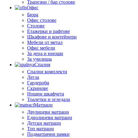
Трапезни / бар столове
Офис
Бюра
Офис столове
Столове
Етажерки и рафтове
Шкафове и контейнери
Мебели от метал
Офис мебели
За деца и юноши
За училища
Спалня
Спални комплекти
Легла
Гардероби
Скринове
Нощни шкафчета
Тоалетки и огледала
Матраци
Двулицеви матраци
Еднолицеви матраци
Детски матраци
Топ матраци
Подматрачни рамки