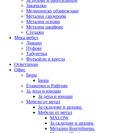
За цехове и работилници
Закачалки
Медицинско обзавеждане
Метални гардероби
Метални основи
Метални шкафове
Стелажи
Мека мебел
Дивани
Пуфове
Табуретки
Фотьойли и кресла
Осветление
Офис
Бюра
Бюра
Етажерки и Рафтове
За деца и юноши
За деца и юноши
Мебели от метал
За складове и архиви.
Мебели от метал
MALOW
За складове и архиви.
Метални Контейнери.