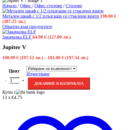
Начало
/
Офис
/
Офис столове
/
Столове
Метален шкаф с 1/2 плъзгащи се стъклени врати
198.00
€
(387.25 лв.)
Обратно към продуктите
Закачалка ELF
64.98
€
(127.09 лв.)
Jupiter V
100.99
€
(197.52 лв.)
–
101.00
€
(197.54 лв.)
Цвят
Изчистване
ДОБАВЯНЕ В КОЛИЧКАТА
Купи с
13 x €4.75