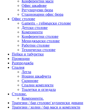
Конферентни маси
Офис шкафове
Регулируеми бюра
Стационарни офис бюра
Офис столове
Gamerix – геймърски столове
Детски столове
Компоненти
Конферентни столове
Мениджърски столове
Работни столове
Технически столове
Пейки и табуретки
Промоции
Разпродажба
Спалня
Легла
Нощни шкафчета
Скринове
Спални комплекти
Тоалетки и огледала
Столове.
Компоненти.
Трапезни / бар столове/ кухненски дивани
Трапезни / холни / бар маси и комплекти