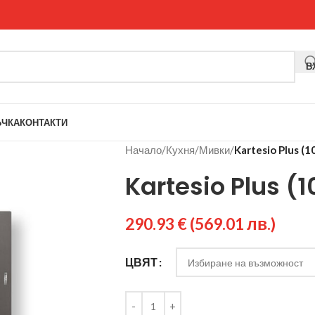
В
ЪЧКА
КОНТАКТИ
Начало
/
Кухня
/
Мивки
/
Kartesio Plus (
Kartesio Plus (
290.93
€
(569.01 лв.)
ЦВЯТ