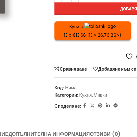
ДОБАВЯ
Купи с
13 x €13.68 (13 x 26.76 BGN)
Сравняване
Добавяне към сп
Код:
Няма
Категории:
Кухня
,
Мивки
Споделяне:
НИЕ
ДОПЪЛНИТЕЛНА ИНФОРМАЦИЯ
ОТЗИВИ (0)