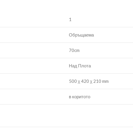
1
Обръщаема
70cm
Над Плота
500 χ 420 χ 210 mm
в коритото