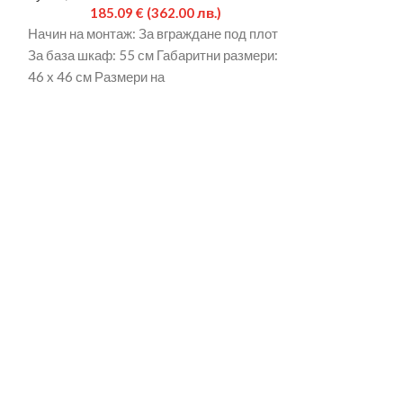
185.09
€
(362.00 лв.)
134.47
€
(263.00
лв.)
Начин на монтаж: За вграждане под плот
Начин на монтаж
За база шкаф: 55 см Габаритни размери:
шкаф: 60 см Га
46 x 46 см Размери на
см Размери на к
Дълбочина