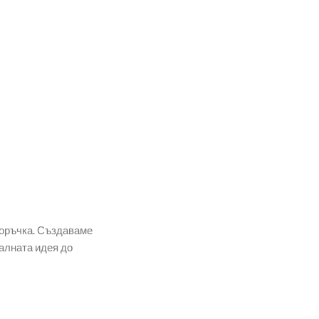
поръчка. Създаваме
алната идея до