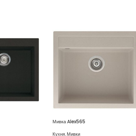
Мивка Alex565
Кухня
,
Мивки