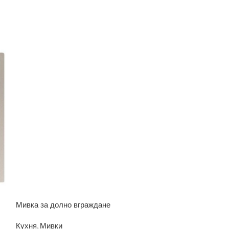
Мивка за долно вграждане
Мивка с десен 
Кухня
,
Мивки
Кухня
,
Мивки