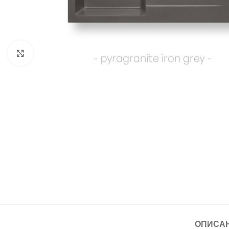
Щракнете за уголемяване
ОПИСА