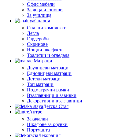
Офис мебели
За деца и юноши
За училища
Спалня
Спални комплекти
Легла
Гардероби
Скринове
Нощни шкафчета
Тоалетки и огледала
Матраци
Двулицеви матраци
Еднолицеви матраци
Детски матраци
Топ матраци
Подматрачни рамки
Възглавници и завивки
Декоративни възглавници
Детска Стая
Антре
Закачалки
Шкафове за обувки
Портманта
Декорация