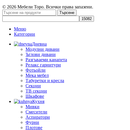
© 2026 Мебели Торо. Всички права запазени.
Търсене
Меню
Категории
Дневна
Модулни дивани
Ъглови дивани
Разгъваеми канапета
Релакс гарнитури
Фотьойли
Мека мебел
Табуретки и кресла
Секции
ТВ секции
Шкафове
Кухня
Мивки
Смесители
Аспиратори
Фурни
Плотове