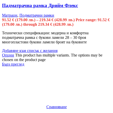
Падматрачна рамка Дрийм Флекс
Матраци
,
Подматрачни рамки
91.52
€
(179.00 лв.)
–
219.34
€
(428.99 лв.)
Price range: 91.52 €
(179.00 лв.) through 219.34 € (428.99 лв.)
Технически спецификации: модерна и комфортна
подматрачна рамка с букови ламели 28 – 30 броя
многопластови букови ламели броят на буковите
Добавяне към списък с желания
Опции
This product has multiple variants. The options may be
chosen on the product page
Бърз преглед
Сравняване