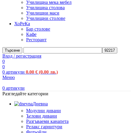
Училищна мека мебел
Училищна столова
Училищни маси
Училищни столове
ХоРеКа
Бар столове
Кафе
Ресторант
Търсене
Вход / регистрация
0
0
0
артикули
0.00
€
(0.00 лв.)
Меню
0
артикули
Разгледайте категории
Дневна
Модулни дивани
Ъглови дивани
Разгъваеми канапета
Релакс гарнитури
Фотьойли