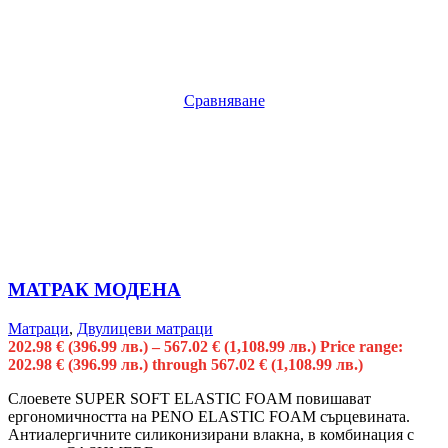
Сравняване
МАТРАК МОДЕНА
Матраци
,
Двулицеви матраци
202.98
€
(396.99 лв.)
–
567.02
€
(1,108.99 лв.)
Price range:
202.98 € (396.99 лв.) through 567.02 € (1,108.99 лв.)
Слоевете SUPER SOFT ELASTIC FOAM повишават
ергономичността на PENO ELASTIC FOAM сърцевината.
Антиалергичните силиконизирани влакна, в комбинация с