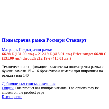
Подматрачна рамка Росмари Стандарт
Матраци
,
Подматрачни рамки
66.98
€
(131.00 лв.)
–
212.19
€
(415.01 лв.)
Price range: 66.98 €
(131.00 лв.) through 212.19 € (415.01 лв.)
Технически спецификации: класическа подматрачна рамка с
букови ламели 15 – 16 броя букови ламели при широчина на
рамката над 140
Добавяне към списък с желания
Опции
This product has multiple variants. The options may be
chosen on the product page
Бърз преглед