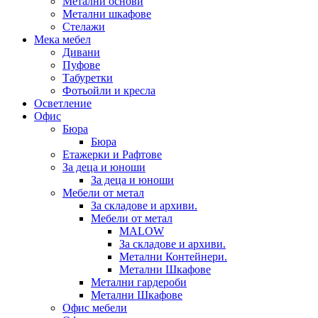
Метални основи
Метални шкафове
Стелажи
Мека мебел
Дивани
Пуфове
Табуретки
Фотьойли и кресла
Осветление
Офис
Бюра
Бюра
Етажерки и Рафтове
За деца и юноши
За деца и юноши
Мебели от метал
За складове и архиви.
Мебели от метал
MALOW
За складове и архиви.
Метални Контейнери.
Метални Шкафове
Метални гардероби
Метални Шкафове
Офис мебели