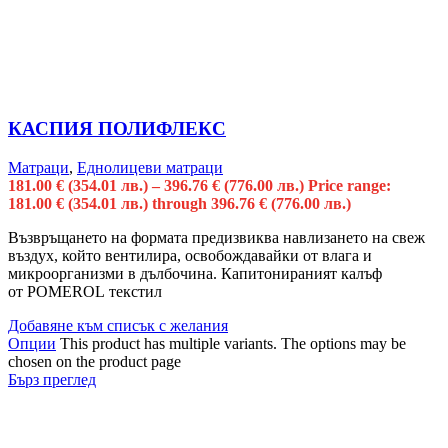
КАСПИЯ ПОЛИФЛЕКС
Матраци
,
Еднолицеви матраци
181.00
€
(354.01 лв.)
–
396.76
€
(776.00 лв.)
Price range:
181.00 € (354.01 лв.) through 396.76 € (776.00 лв.)
Възвръщането на формата предизвиква навлизането на свеж
въздух, който вентилира, освобождавайки от влага и
микроорганизми в дълбочина. Капитонираният калъф
от POMEROL текстил
Добавяне към списък с желания
Опции
This product has multiple variants. The options may be
chosen on the product page
Бърз преглед