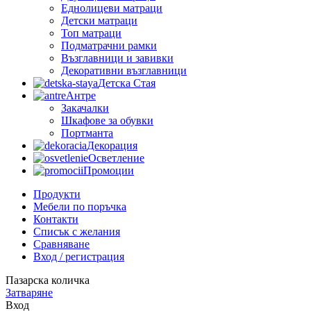
Еднолицеви матраци
Детски матраци
Топ матраци
Подматрачни рамки
Възглавници и завивки
Декоративни възглавници
Детска Стая
Антре
Закачалки
Шкафове за обувки
Портманта
Декорация
Осветление
Промоции
Продукти
Мебели по поръчка
Контакти
Списък с желания
Сравняване
Вход / регистрация
Пазарска количка
Затваряне
Вход