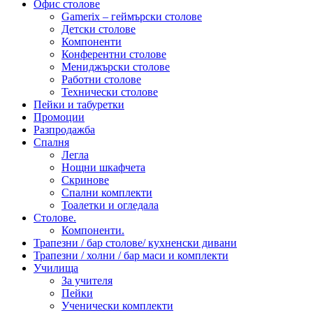
Офис столове
Gamerix – геймърски столове
Детски столове
Компоненти
Конферентни столове
Мениджърски столове
Работни столове
Технически столове
Пейки и табуретки
Промоции
Разпродажба
Спалня
Легла
Нощни шкафчета
Скринове
Спални комплекти
Тоалетки и огледала
Столове.
Компоненти.
Трапезни / бар столове/ кухненски дивани
Трапезни / холни / бар маси и комплекти
Училища
За учителя
Пейки
Ученически комплекти