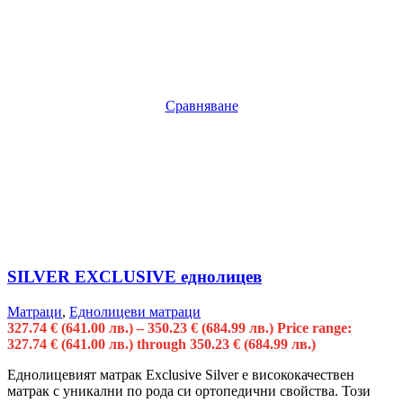
Сравняване
SILVER EXCLUSIVE еднолицев
Матраци
,
Еднолицеви матраци
327.74
€
(641.00 лв.)
–
350.23
€
(684.99 лв.)
Price range:
327.74 € (641.00 лв.) through 350.23 € (684.99 лв.)
Еднолицевият матрак Exclusive Silver е висококачествен
матрак с уникални по рода си ортопедични свойства. Този