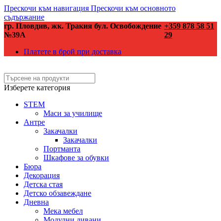
Прескочи към навигация
Прескочи към основното
съдържание
гр. Пловдив, жк. Тракия бул. Освобождение
+359 878 58 51
№39А
29
Платете в брой при доставка
Изберете категория
STEM
Маси за училище
Антре
Закачалки
Закачалки
Портманта
Шкафове за обувки
Бюра
Декорация
Детска стая
Детско обзавеждане
Дневна
Мека мебел
Модулни дивани