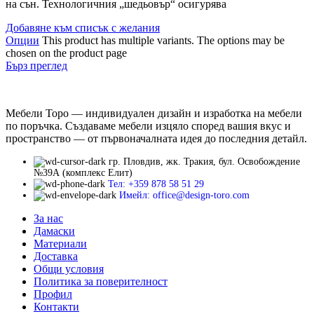
на сън. Технологичния „шедьовър“ осигурява
Добавяне към списък с желания
Опции
This product has multiple variants. The options may be
chosen on the product page
Бърз преглед
Мебели Торо — индивидуален дизайн и изработка на мебели
по поръчка. Създаваме мебели изцяло според вашия вкус и
пространство — от първоначалната идея до последния детайл.
гр. Пловдив, жк. Тракия, бул. Освобождение
№39А (комплекс Елит)
Тел: +359 878 58 51 29
Имейл: office@design-toro.com
За нас
Дамаски
Материали
Доставка
Общи условия
Политика за поверителност
Профил
Контакти