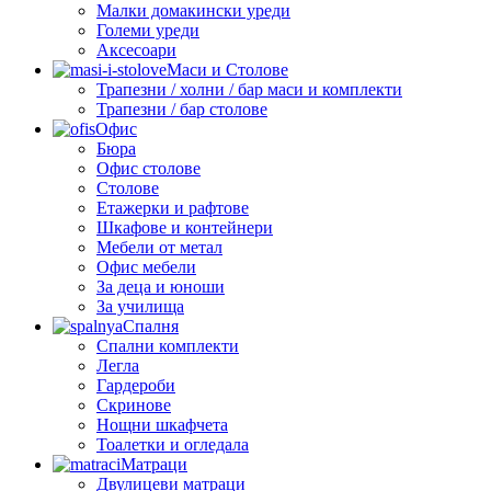
Малки домакински уреди
Големи уреди
Аксесоари
Маси и Столове
Трапезни / холни / бар маси и комплекти
Трапезни / бар столове
Офис
Бюра
Офис столове
Столове
Етажерки и рафтове
Шкафове и контейнери
Мебели от метал
Офис мебели
За деца и юноши
За училища
Спалня
Спални комплекти
Легла
Гардероби
Скринове
Нощни шкафчета
Тоалетки и огледала
Матраци
Двулицеви матраци