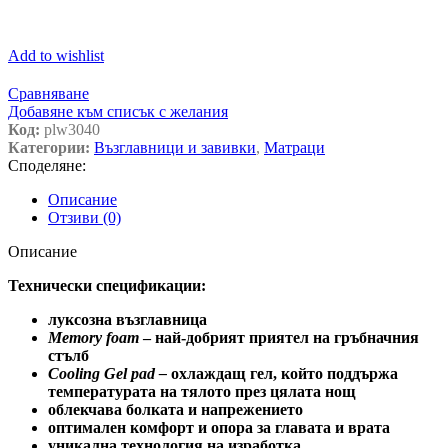
Add to wishlist
Сравняване
Добавяне към списък с желания
Код:
plw3040
Категории:
Възглавници и завивки
,
Матраци
Споделяне:
Описание
Отзиви (0)
Описание
Технически спецификации:
луксозна възглавница
Memory foam
– най-добрият приятел на гръбначния
стълб
Cooling Gel pad –
охлаждащ гел, който поддържа
температурата на тялото през цялата нощ
облекчава болката и напрежението
оптимален комфорт и опора за главата и врата
уникална технология на изработка