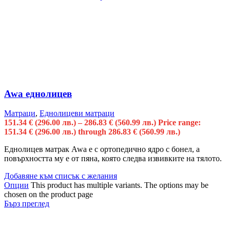
Awa еднолицев
Матраци
,
Еднолицеви матраци
151.34
€
(296.00 лв.)
–
286.83
€
(560.99 лв.)
Price range:
151.34 € (296.00 лв.) through 286.83 € (560.99 лв.)
Еднолицев матрак Awa е с oртопедично ядро с бонел, а
повърхността му e от пяна, която следва извивките на тялото.
Добавяне към списък с желания
Опции
This product has multiple variants. The options may be
chosen on the product page
Бърз преглед