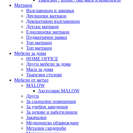
Матраци
Възглавници и завивки
Двулицеви матраци
Декоративни възглавници
Детски матраци
Еднолицеви матраци
Подматрачни рамки
Топ матраци
Топ матраци
Мебели за дома
HOME OFFICE
Други мебели за дома
Маси за дома
Трапезни столове
Мебели от метал
MALOW
Аксесоари MALOW
Други
За социални помещения
За учебни заведения
За цехове и работилници
Закачалки
Медицинско обзавеждане
Метални гардероби