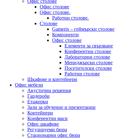
Офис столове
Офис столове
Офис столове.
Работни столове.
Столове
Gamerix – геймърски столове
Компоненти
Офис столове
Елементи за свързване
Конферентни столове
Лабораторни столове
Мениджърски столове
Посетителски столове
Работни столове
Шкафове и контейнери
Офис мебели
Акустични решения
Гардероби
Етажерки
Зали за обучение и презентации
Контейнери
Конферентни маси
Офис шкафове
Регулируеми бюра
Стационарни офис бюра