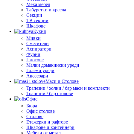
Мека мебел
Табуретки и кресла
Секции
ТВ секции
Шкафове
Кухня
Мивки
Смесители
Аспиратори
Фурни
Плотове
Малки домакински уреди
Големи уреди
Аксесоари
Маси и Столове
Трапезни / холни / бар маси и комплекти
Трапезни / бар столове
Офис
Бюра
Офис столове
Столове
Етажерки и рафтове
Шкафове и контейнери
Мебели от метал