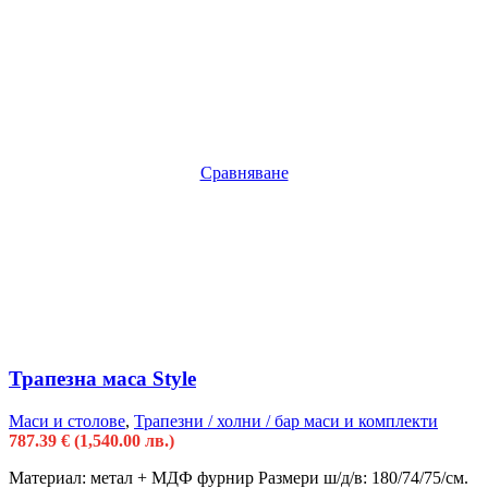
Сравняване
Трапезна маса Style
Маси и столове
,
Трапезни / холни / бар маси и комплекти
787.39
€
(1,540.00 лв.)
Материал: метал + МДФ фурнир Размери ш/д/в: 180/74/75/см.