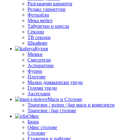
Разгъваеми канапета
Релакс гарнитури
Фотьойли
Мека мебел
Табуретки и кресла
Секции
ТВ секции
Шкафове
Кухня
Мивки
Смесители
Аспиратори
Фурни
Плотове
Малки домакински уреди
Големи уреди
Аксесоари
Маси и Столове
Трапезни / холни / бар маси и комплекти
Трапезни / бар столове
Офис
Бюра
Офис столове
Столове
Етажерки и рафтове