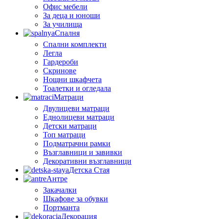
Офис мебели
За деца и юноши
За училища
Спалня
Спални комплекти
Легла
Гардероби
Скринове
Нощни шкафчета
Тоалетки и огледала
Матраци
Двулицеви матраци
Еднолицеви матраци
Детски матраци
Топ матраци
Подматрачни рамки
Възглавници и завивки
Декоративни възглавници
Детска Стая
Антре
Закачалки
Шкафове за обувки
Портманта
Декорация