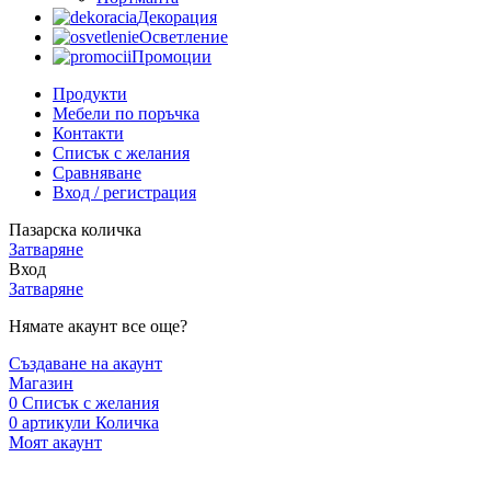
Декорация
Осветление
Промоции
Продукти
Мебели по поръчка
Контакти
Списък с желания
Сравняване
Вход / регистрация
Пазарска количка
Затваряне
Вход
Затваряне
Нямате акаунт все още?
Създаване на акаунт
Магазин
0
Списък с желания
0
артикули
Количка
Моят акаунт