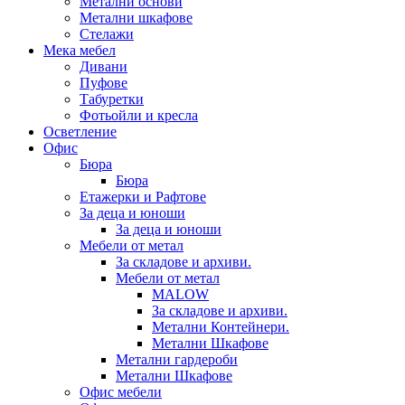
Метални основи
Метални шкафове
Стелажи
Мека мебел
Дивани
Пуфове
Табуретки
Фотьойли и кресла
Осветление
Офис
Бюра
Бюра
Етажерки и Рафтове
За деца и юноши
За деца и юноши
Мебели от метал
За складове и архиви.
Мебели от метал
MALOW
За складове и архиви.
Метални Контейнери.
Метални Шкафове
Метални гардероби
Метални Шкафове
Офис мебели