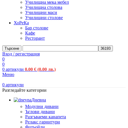
Училищна мека мебел
Училищна столова
Училищни маси
Училищни столове
ХоРеКа
Бар столове
Кафе
Ресторант
Търсене
Вход / регистрация
0
0
0
артикули
0.00
€
(0.00 лв.)
Меню
0
артикули
Разгледайте категории
Дневна
Модулни дивани
Ъглови дивани
Разгъваеми канапета
Релакс гарнитури
Фотьойли