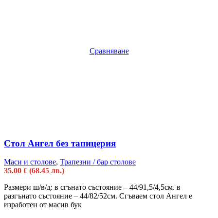
Сравняване
Стол Ангел без тапицерия
Маси и столове
,
Трапезни / бар столове
35.00
€
(68.45 лв.)
Размери ш/в/д: в сгънато състояние – 44/91,5/4,5см. в
разгънато състояние – 44/82/52см. Сгъваем стол Ангел е
изработен от масив бук