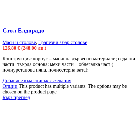
Стол Елдорадо
Маси и столове
,
Трапезни / бар столове
126.80
€
(248.00 лв.)
Конструкция: корпус – масивна дървесни материали; седални
части- твърда основа; меки части – облегалка част (
полиуретанова пяна, полиестерна вата);
Добавяне към списък с желания
Опции
This product has multiple variants. The options may be
chosen on the product page
Бърз преглед