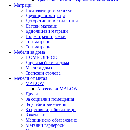
Матраци
Възглавници и завивки
Двулицеви матраци
Декоративни възглавници
Детски матраци
Еднолицеви матраци
Подматрачни рамки
Топ матраци
Топ матраци
Мебели за дома
HOME OFFICE
Други мебели за дома
Маси за дома
Трапезни столове
Мебели от метал
MALOW
Аксесоари MALOW
Други
За социални помещения
За учебни заведения
За цехове и работилници
Закачалки
Медицинско обзавеждане
Метални гардероби