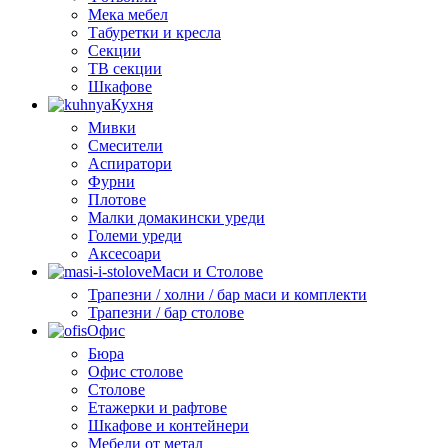
Мека мебел
Табуретки и кресла
Секции
ТВ секции
Шкафове
Кухня
Мивки
Смесители
Аспиратори
Фурни
Плотове
Малки домакински уреди
Големи уреди
Аксесоари
Маси и Столове
Трапезни / холни / бар маси и комплекти
Трапезни / бар столове
Офис
Бюра
Офис столове
Столове
Етажерки и рафтове
Шкафове и контейнери
Мебели от метал