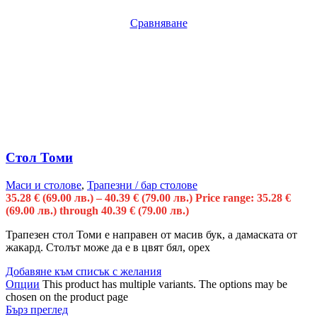
Сравняване
Стол Томи
Маси и столове
,
Трапезни / бар столове
35.28
€
(69.00 лв.)
–
40.39
€
(79.00 лв.)
Price range: 35.28 €
(69.00 лв.) through 40.39 € (79.00 лв.)
Трапезен стол Томи е направен от масив бук, а дамаската от
жакард. Столът може да е в цвят бял, орех
Добавяне към списък с желания
Опции
This product has multiple variants. The options may be
chosen on the product page
Бърз преглед