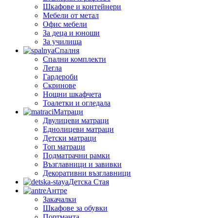
Шкафове и контейнери
Мебели от метал
Офис мебели
За деца и юноши
За училища
Спалня
Спални комплекти
Легла
Гардероби
Скринове
Нощни шкафчета
Тоалетки и огледала
Матраци
Двулицеви матраци
Еднолицеви матраци
Детски матраци
Топ матраци
Подматрачни рамки
Възглавници и завивки
Декоративни възглавници
Детска Стая
Антре
Закачалки
Шкафове за обувки
Портманта