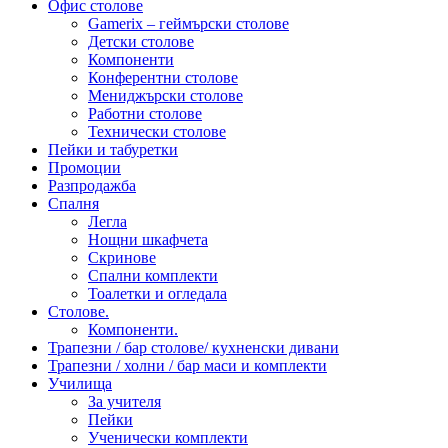
Офис столове
Gamerix – геймърски столове
Детски столове
Компоненти
Конферентни столове
Мениджърски столове
Работни столове
Технически столове
Пейки и табуретки
Промоции
Разпродажба
Спалня
Легла
Нощни шкафчета
Скринове
Спални комплекти
Тоалетки и огледала
Столове.
Компоненти.
Трапезни / бар столове/ кухненски дивани
Трапезни / холни / бар маси и комплекти
Училища
За учителя
Пейки
Ученически комплекти