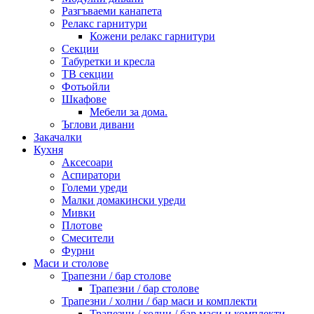
Разгъваеми канапета
Релакс гарнитури
Кожени релакс гарнитури
Секции
Табуретки и кресла
ТВ секции
Фотьойли
Шкафове
Мебели за дома.
Ъглови дивани
Закачалки
Кухня
Аксесоари
Аспиратори
Големи уреди
Малки домакински уреди
Мивки
Плотове
Смесители
Фурни
Маси и столове
Трапезни / бар столове
Трапезни / бар столове
Трапезни / холни / бар маси и комплекти
Трапезни / холни / бар маси и комплекти