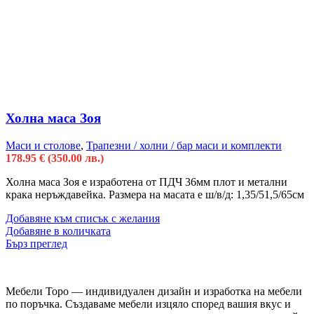
Холна маса Зоя
Маси и столове
,
Трапезни / холни / бар маси и комплекти
178.95
€
(350.00 лв.)
Холна маса Зоя е изработена от ПДЧ 36мм плот и метални
крака неръждавейка. Размера на масата е ш/в/д: 1,35/51,5/65см
Добавяне към списък с желания
Добавяне в количката
Бърз преглед
Мебели Торо — индивидуален дизайн и изработка на мебели
по поръчка. Създаваме мебели изцяло според вашия вкус и