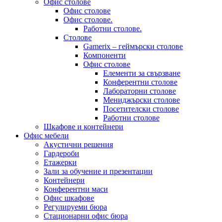
Офис столове
Офис столове
Офис столове.
Работни столове.
Столове
Gamerix – геймърски столове
Компоненти
Офис столове
Елементи за свързване
Конферентни столове
Лабораторни столове
Мениджърски столове
Посетителски столове
Работни столове
Шкафове и контейнери
Офис мебели
Акустични решения
Гардероби
Етажерки
Зали за обучение и презентации
Контейнери
Конферентни маси
Офис шкафове
Регулируеми бюра
Стационарни офис бюра