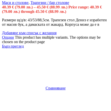
Маси и столове
,
Трапезни / бар столове
40.39
€
(79.00 лв.)
–
45.50
€
(88.99 лв.)
Price range: 40.39 €
(79.00 лв.) through 45.50 € (88.99 лв.)
Размери щ/д/в: 43/53/88,5см. Трапезен стол Дениз е изработен
от масив бук, а дамаската от жакард. Корпуса може да е в
Добавяне към списък с желания
Опции
This product has multiple variants. The options may be
chosen on the product page
Бърз преглед
Сравняване