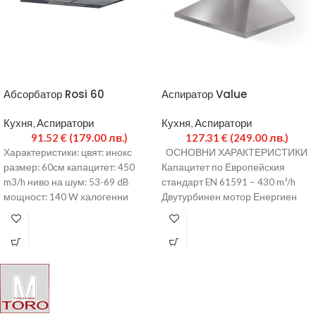
Абсорбатор Rosi 60
Аспиратор Value
Кухня
,
Аспиратори
Кухня
,
Аспиратори
91.52
€
(179.00 лв.)
127.31
€
(249.00 лв.)
Характеристики: цвят: инокс
ОСНОВНИ ХАРАКТЕРИСТИКИ
размер: 60см капацитет: 450
Капацитет по Европейския
m3/h ниво на шум: 53-69 dB
стандарт EN 61591 – 430 m³/h
мощност: 140 W халогенни
Двутурбинен мотор Енергиен
лампи push бутони
клас – D Управление с