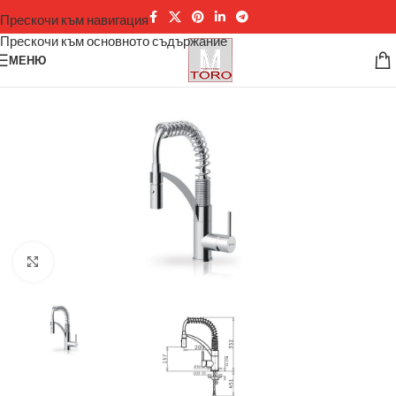
Прескочи към навигация
Прескочи към основното съдържание
МЕНЮ
Щракнете за уголемяване