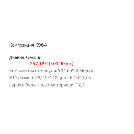
Композиция К964
Модул 912
Дневна
,
Секции
Дневна
,
Шкафов
257.18
€
(503.00 лв.)
67.4
Композиция от модули: 911 и 923 Модул
Размери: 40/30
–
911 размер: 48/40/140 цвят: К 105 Дъб
суров 16мм. и б
суров и бяло гладко материали: ПДЧ
с LED осветлени
16мм, кант: 0,45мм Модул 923
размер: 160/45/80