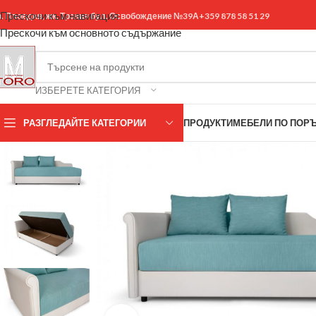
Прескочи към навигация
р. Пловдив, жк. Тракия бул. Освобождение №39А
+359 878 58 51 29
Прескочи към основното съдържание
ИЗБЕРЕТЕ КАТЕГОРИЯ
РАЗГЛЕДАЙТЕ КАТЕГОРИИ
ПРОДУКТИ
МЕБЕЛИ ПО ПОР