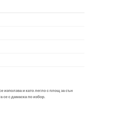
е използва и като легло с площ за сън
 се с дамаска по избор.