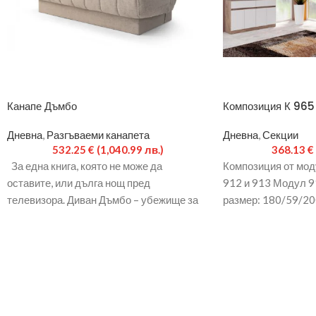
Канапе Дъмбо
Композиция К 965
Дневна
,
Разгъваеми канапета
Дневна
,
Секции
532.25
€
(1,040.99 лв.)
368.13
€
За една книга, която не може да
Композиция от моду
оставите, или дълга нощ пред
912 и 913 Модул 9
телевизора. Диван Дъмбо – убежище за
размер: 180/59/20
излежаване
суров и бяло глад
16мм, кант: 0,45мм