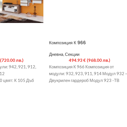
Композиция К 966
Дневна
,
Секции
(720.00 лв.)
494.93
€
(968.00 лв.)
ли: 942, 921, 912,
Композиция К 966 Композиция от
12
модули: 932, 923, 911, 914 Модул 932 
0 цвят: К 105 Дъб
Двукрилен гардероб Модул 923 -ТВ
ко материали: ПДЧ
модул Модул 911