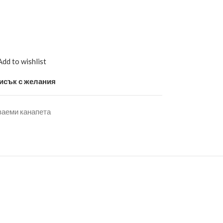
Add to wishlist
исък с желания
ваеми канапета