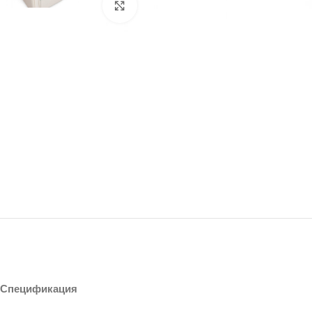
Щракнете за уголемяване
Спецификация