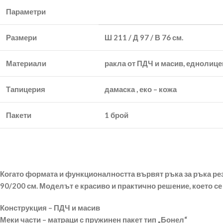
Параметри
Размери
Ш 211 / Д 97 / В 76 см.
Материали
ракла от ПДЧ и масив, еднолице
Тапицерия
дамаска , еко – кожа
Пакети
1 брой
Когато формата и функционалността вървят ръка за ръка рез
90/200 см. Моделът е красиво и практично решение, което се
Конструкция – ПДЧ и масив
Меки части – матраци с пружинен пакет тип „Бонел“