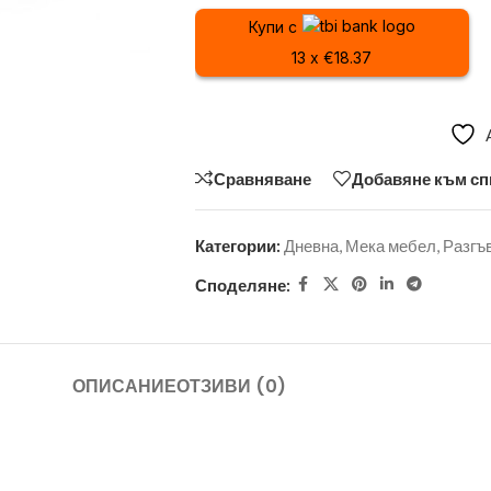
Купи с
13 x €18.37
Сравняване
Добавяне към сп
Категории:
Дневна
,
Мека мебел
,
Разгъ
Споделяне:
ОПИСАНИЕ
ОТЗИВИ (0)