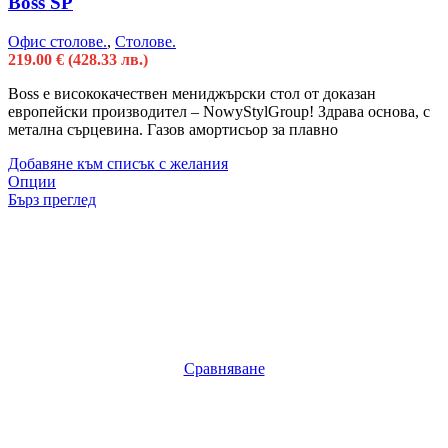
Boss SP
Офис столове.
,
Столове.
219.00
€
(428.33 лв.)
Boss е висококачествен мениджърски стол от доказан
европейски производител – NowyStylGroup! Здрава основа, с
метална сърцевина. Газов амортисьор за плавно
Добавяне към списък с желания
Опции
Бърз преглед
Сравняване