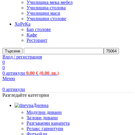
Училищна мека мебел
Училищна столова
Училищни маси
Училищни столове
ХоРеКа
Бар столове
Кафе
Ресторант
Търсене
Вход / регистрация
0
0
0
артикули
0.00
€
(0.00 лв.)
Меню
0
артикули
Разгледайте категории
Дневна
Модулни дивани
Ъглови дивани
Разгъваеми канапета
Релакс гарнитури
Фотьойли