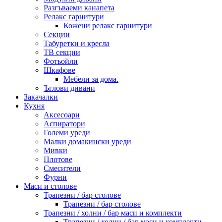
Разгъваеми канапета
Релакс гарнитури
Кожени релакс гарнитури
Секции
Табуретки и кресла
ТВ секции
Фотьойли
Шкафове
Мебели за дома.
Ъглови дивани
Закачалки
Кухня
Аксесоари
Аспиратори
Големи уреди
Малки домакински уреди
Мивки
Плотове
Смесители
Фурни
Маси и столове
Трапезни / бар столове
Трапезни / бар столове
Трапезни / холни / бар маси и комплекти
Трапезни / холни / бар маси и комплекти