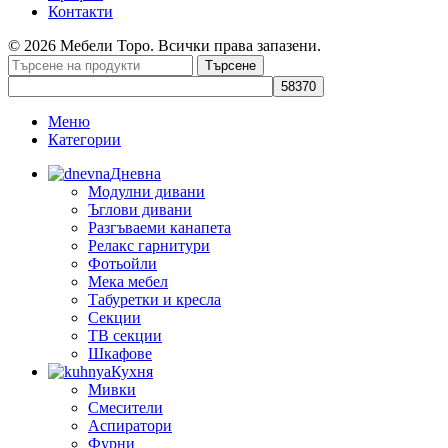
Контакти
© 2026 Мебели Торо. Всички права запазени.
Търсене
Меню
Категории
Дневна
Модулни дивани
Ъглови дивани
Разгъваеми канапета
Релакс гарнитури
Фотьойли
Мека мебел
Табуретки и кресла
Секции
ТВ секции
Шкафове
Кухня
Мивки
Смесители
Аспиратори
Фурни