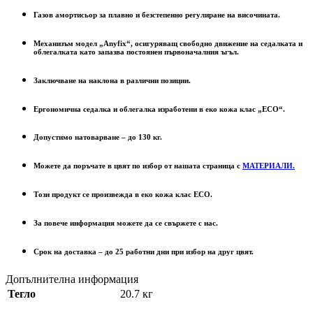
Газов амортисьор за плавно и безстепенно регулиране на височината.
Механизъм модел „Anyfix“, осигуряващ свободно движение на седалката и
облегалката като запазва постоянен първоначалния ъгъл.
Заключване на наклона в различни позиции.
Ергономична седалка и облегалка изработени в еко кожа клас „ECO“.
Допустимо натоварване – до 130 кг.
Можете да поръчате в цвят по избор от нашата страница с
МАТЕРИАЛИ.
Този продукт се произвежда в еко кожа клас ECO.
За повече информация можете да се свържете с нас.
Срок на доставка – до 25 работни дни при избор на друг цвят.
Допълнителна информация
Тегло
20.7 кг