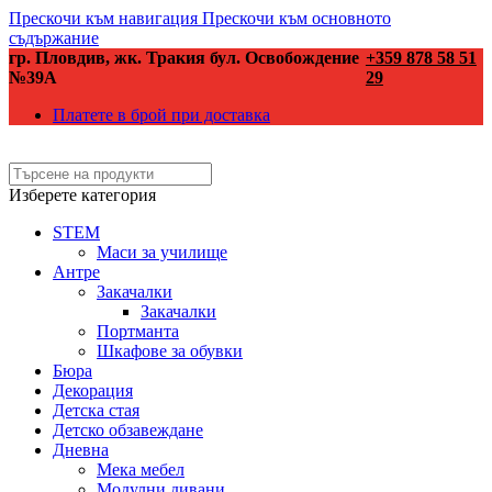
Прескочи към навигация
Прескочи към основното
съдържание
гр. Пловдив, жк. Тракия бул. Освобождение
+359 878 58 51
№39А
29
Платете в брой при доставка
Изберете категория
STEM
Маси за училище
Антре
Закачалки
Закачалки
Портманта
Шкафове за обувки
Бюра
Декорация
Детска стая
Детско обзавеждане
Дневна
Мека мебел
Модулни дивани