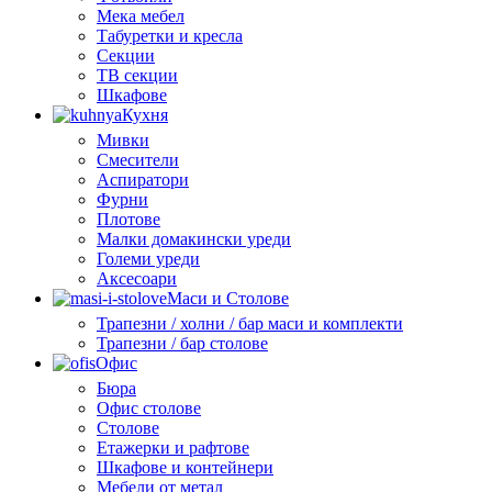
Мека мебел
Табуретки и кресла
Секции
ТВ секции
Шкафове
Кухня
Мивки
Смесители
Аспиратори
Фурни
Плотове
Малки домакински уреди
Големи уреди
Аксесоари
Маси и Столове
Трапезни / холни / бар маси и комплекти
Трапезни / бар столове
Офис
Бюра
Офис столове
Столове
Етажерки и рафтове
Шкафове и контейнери
Мебели от метал