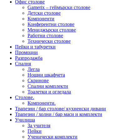
Офис столове
Gamerix – геймърски столове
Детски столове
Компоненти
Конферентни столове
Мениджърски столове
Работни столове
Технически столове
Пейки и табуретки
Промоции
Разпродажба
Спалня
Легла
Нощни шкафчета
Скринове
Спални комплекти
Тоалетки и огледала
Столове.
Компоненти.
Трапезни / бар столове/ кухненски дивани
Трапезни / холни / бар маси и комплекти
Училища
За учителя
Пейки
Ученически комплекти