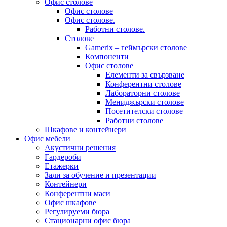
Офис столове
Офис столове
Офис столове.
Работни столове.
Столове
Gamerix – геймърски столове
Компоненти
Офис столове
Елементи за свързване
Конферентни столове
Лабораторни столове
Мениджърски столове
Посетителски столове
Работни столове
Шкафове и контейнери
Офис мебели
Акустични решения
Гардероби
Етажерки
Зали за обучение и презентации
Контейнери
Конферентни маси
Офис шкафове
Регулируеми бюра
Стационарни офис бюра