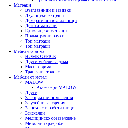
Матраци
Възглавници и завивки
Двулицеви матраци
Декоративни възглавници
Детски матраци
Еднолицеви матраци
Подматрачни рамки
Топ матраци
Топ матраци
Мебели за дома
HOME OFFICE
Други мебели за дома
Маси за дома
Трапезни столове
Мебели от метал
MALOW
Аксесоари MALOW
Други
За социални помещения
За учебни заведения
За цехове и работилници
Закачалки
Медицинско обзавеждане
Метални гардероби