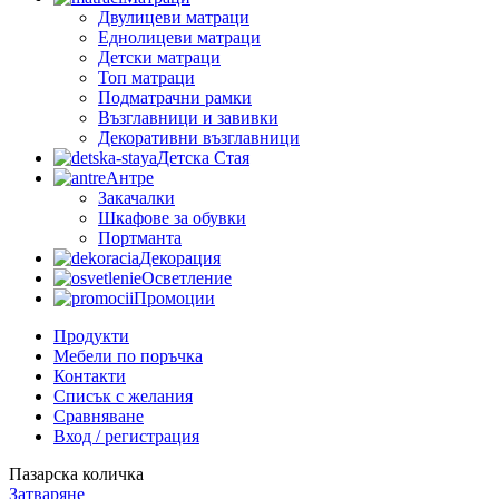
Двулицеви матраци
Еднолицеви матраци
Детски матраци
Топ матраци
Подматрачни рамки
Възглавници и завивки
Декоративни възглавници
Детска Стая
Антре
Закачалки
Шкафове за обувки
Портманта
Декорация
Осветление
Промоции
Продукти
Мебели по поръчка
Контакти
Списък с желания
Сравняване
Вход / регистрация
Пазарска количка
Затваряне