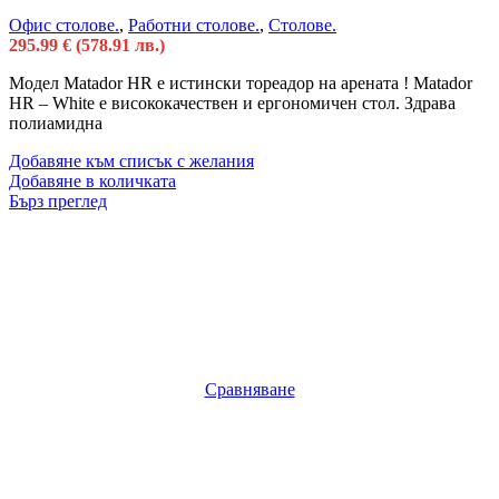
Офис столове.
,
Работни столове.
,
Столове.
295.99
€
(578.91 лв.)
Модел Matador HR е истински тореадор на арената ! Matador
HR – White е висококачествен и ергономичен стол. Здрава
полиамидна
Добавяне към списък с желания
Добавяне в количката
Бърз преглед
Сравняване