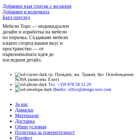
Добавяне към списък с желания
Добавяне в количката
Бърз преглед
Мебели Торо — индивидуален
дизайн и изработка на мебели
по поръчка. Създаваме мебели
изцяло според вашия вкус и
пространство — от
първоначалната идея до
последния детайл.
гр. Пловдив, жк. Тракия, бул. Освобождение
№39А (комплекс Елит)
Тел: +359 878 58 51 29
Имейл: office@design-toro.com
За нас
Дамаски
Материали
Доставка
Общи условия
Политика за поверителност
Профил