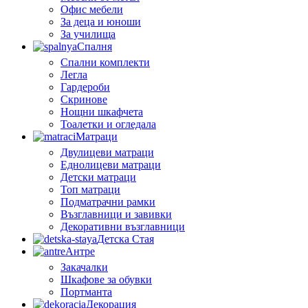
Офис мебели
За деца и юноши
За училища
Спалня
Спални комплекти
Легла
Гардероби
Скринове
Нощни шкафчета
Тоалетки и огледала
Матраци
Двулицеви матраци
Еднолицеви матраци
Детски матраци
Топ матраци
Подматрачни рамки
Възглавници и завивки
Декоративни възглавници
Детска Стая
Антре
Закачалки
Шкафове за обувки
Портманта
Декорация