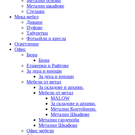
Метални основи
Метални шкафове
Стелажи
Мека мебел
Дивани
Пуфове
Табуретки
Фотьойли и кресла
Осветление
Офис
Бюра
Бюра
Етажерки и Рафтове
За деца и юноши
За деца и юноши
Мебели от метал
За складове и архиви.
Мебели от метал
MALOW
За складове и архиви.
Метални Контейнери.
Метални Шкафове
Метални гардероби
Метални Шкафове
Офис мебели