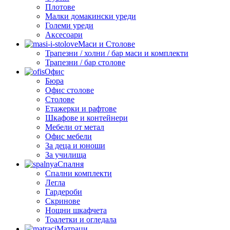
Плотове
Малки домакински уреди
Големи уреди
Аксесоари
Маси и Столове
Трапезни / холни / бар маси и комплекти
Трапезни / бар столове
Офис
Бюра
Офис столове
Столове
Етажерки и рафтове
Шкафове и контейнери
Мебели от метал
Офис мебели
За деца и юноши
За училища
Спалня
Спални комплекти
Легла
Гардероби
Скринове
Нощни шкафчета
Тоалетки и огледала
Матраци