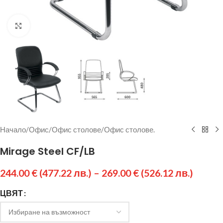
Щракнете за уголемяване
Начало
/
Офис
/
Офис столове
/
Офис столове.
Mirage Steel CF/LB
244.00
€
(477.22 лв.)
–
269.00
€
(526.12 лв.)
ЦВЯТ