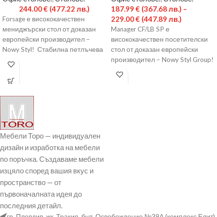
244.00
€
(477.22 лв.)
187.99
€
(367.68 лв.)
–
229.00
€
(447.89 лв.)
Forsage е висококачествен
мениджърски стол от доказан
Manager CF/LB SP е
европейски производител –
висококачествен посетителски
Nowy Styl! Стабилна петлъчева
стол от доказан европейски
полиамидна основа в цвят алу.
производител – Nowy Styl Group!
Газов
Здрава метална основа,
прахово боядисана
Мебели Торо — индивидуален
дизайн и изработка на мебели
по поръчка. Създаваме мебели
изцяло според вашия вкус и
пространство — от
първоначалната идея до
последния детайл.
гр. Пловдив, жк. Тракия, бул. Освобождение №39А (комплекс Елит)