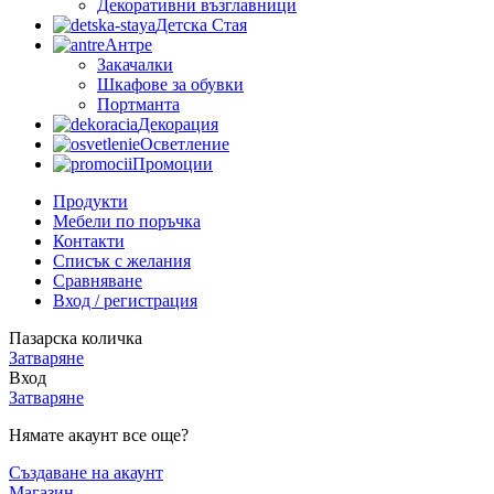
Декоративни възглавници
Детска Стая
Антре
Закачалки
Шкафове за обувки
Портманта
Декорация
Осветление
Промоции
Продукти
Мебели по поръчка
Контакти
Списък с желания
Сравняване
Вход / регистрация
Пазарска количка
Затваряне
Вход
Затваряне
Нямате акаунт все още?
Създаване на акаунт
Магазин