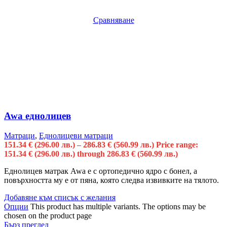
Сравняване
Awa еднолицев
Матраци
,
Еднолицеви матраци
151.34
€
(296.00 лв.)
–
286.83
€
(560.99 лв.)
Price range:
151.34 € (296.00 лв.) through 286.83 € (560.99 лв.)
Еднолицев матрак Awa е с oртопедично ядро с бонел, а
повърхността му e от пяна, която следва извивките на тялото.
Добавяне към списък с желания
Опции
This product has multiple variants. The options may be
chosen on the product page
Бърз преглед