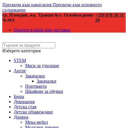
Прескочи към навигация
Прескочи към основното
съдържание
гр. Пловдив, жк. Тракия бул. Освобождение
+359 878 58 51
№39А
29
Платете в брой при доставка
Изберете категория
STEM
Маси за училище
Антре
Закачалки
Закачалки
Портманта
Шкафове за обувки
Бюра
Декорация
Детска стая
Детско обзавеждане
Дневна
Мека мебел
Модулни дивани