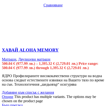
Сравняване
ХАВАЙ ALOHA MEMORY
Матраци
,
Двулицеви матраци
500.04
€
(977.99 лв.)
–
1,395.32
€
(2,729.01 лв.)
Price range:
500.04 € (977.99 лв.) through 1,395.32 € (2,729.01 лв.)
ЯДРО Профилираните висококачествени структури на водна
основа следват естествените извивки на Вашето тяло по време
на сън. Технологичния „шедьовър“ осигурява
Добавяне към списък с желания
Опции
This product has multiple variants. The options may be
chosen on the product page
Бърз преглед