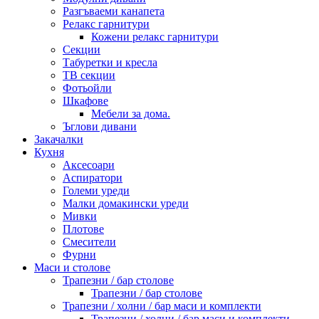
Разгъваеми канапета
Релакс гарнитури
Кожени релакс гарнитури
Секции
Табуретки и кресла
ТВ секции
Фотьойли
Шкафове
Мебели за дома.
Ъглови дивани
Закачалки
Кухня
Аксесоари
Аспиратори
Големи уреди
Малки домакински уреди
Мивки
Плотове
Смесители
Фурни
Маси и столове
Трапезни / бар столове
Трапезни / бар столове
Трапезни / холни / бар маси и комплекти
Трапезни / холни / бар маси и комплекти