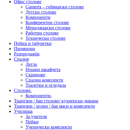
Офис столове
Gamerix – геймърски столове
Детски столове
Компоненти
Конферентни столове
Мениджърски столове
Работни столове
Технически столове
Пейки и табуретки
Промоции
Разпродажба
Спалня
Легла
Нощни шкафчета
Скринове
Спални комплекти
Тоалетки и огледала
Столове.
Компоненти.
Трапезни / бар столове/ кухненски дивани
Трапезни / холни / бар маси и комплекти
Училища
За учителя
Пейки
Ученически комплекти