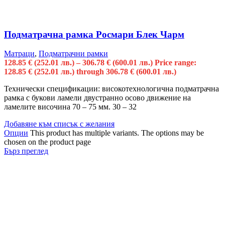
Подматрачна рамка Росмари Блек Чарм
Матраци
,
Подматрачни рамки
128.85
€
(252.01 лв.)
–
306.78
€
(600.01 лв.)
Price range:
128.85 € (252.01 лв.) through 306.78 € (600.01 лв.)
Технически спецификации: високотехнологична подматрачна
рамка с букови ламели двустранно осово движение на
ламелите височина 70 – 75 мм. 30 – 32
Добавяне към списък с желания
Опции
This product has multiple variants. The options may be
chosen on the product page
Бърз преглед