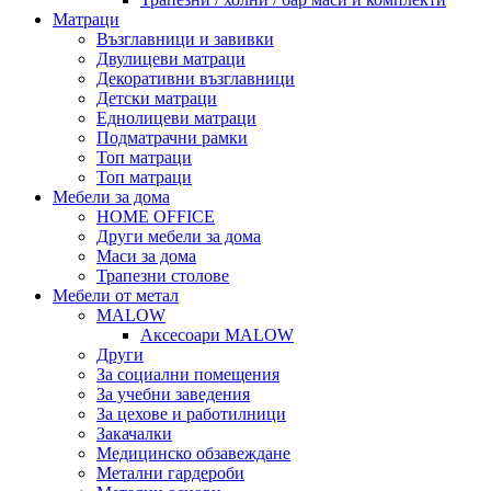
Матраци
Възглавници и завивки
Двулицеви матраци
Декоративни възглавници
Детски матраци
Еднолицеви матраци
Подматрачни рамки
Топ матраци
Топ матраци
Мебели за дома
HOME OFFICE
Други мебели за дома
Маси за дома
Трапезни столове
Мебели от метал
MALOW
Аксесоари MALOW
Други
За социални помещения
За учебни заведения
За цехове и работилници
Закачалки
Медицинско обзавеждане
Метални гардероби