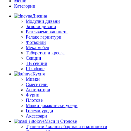
Меню
Категории
Дневна
Модулни дивани
Ъглови дивани
Разгъваеми канапета
Релакс гарнитури
Фотьойли
Мека мебел
Табуретки и кресла
Секции
ТВ секции
Шкафове
Кухня
Мивки
Смесители
Аспиратори
Фурни
Плотове
Малки домакински уреди
Големи уреди
Аксесоари
Маси и Столове
Трапезни / холни / бар маси и комплекти