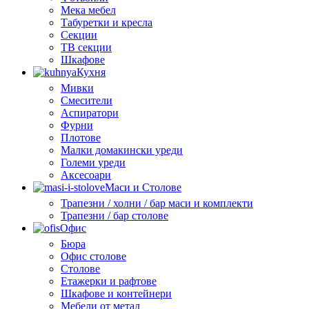
Мека мебел
Табуретки и кресла
Секции
ТВ секции
Шкафове
Кухня
Мивки
Смесители
Аспиратори
Фурни
Плотове
Малки домакински уреди
Големи уреди
Аксесоари
Маси и Столове
Трапезни / холни / бар маси и комплекти
Трапезни / бар столове
Офис
Бюра
Офис столове
Столове
Етажерки и рафтове
Шкафове и контейнери
Мебели от метал