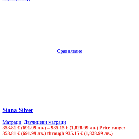
Сравняване
Siana Silver
Матраци
,
Двулицеви матраци
353.81
€
(691.99 лв.)
–
935.15
€
(1,828.99 лв.)
Price range:
353.81 € (691.99 лв.) through 935.15 € (1,828.99 лв.)