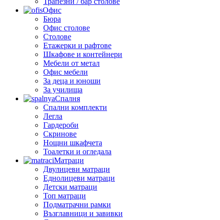
Трапезни / бар столове
Офис
Бюра
Офис столове
Столове
Етажерки и рафтове
Шкафове и контейнери
Мебели от метал
Офис мебели
За деца и юноши
За училища
Спалня
Спални комплекти
Легла
Гардероби
Скринове
Нощни шкафчета
Тоалетки и огледала
Матраци
Двулицеви матраци
Еднолицеви матраци
Детски матраци
Топ матраци
Подматрачни рамки
Възглавници и завивки