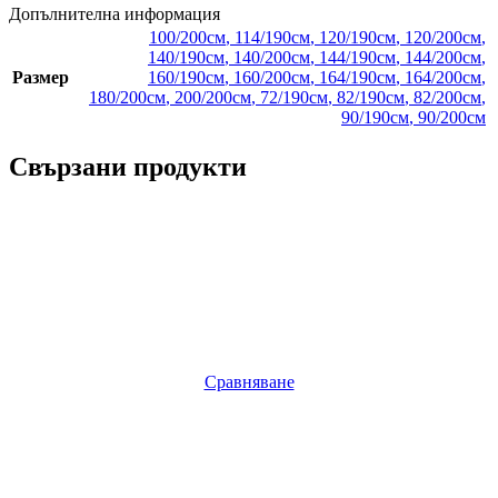
Допълнителна информация
100/200см
,
114/190см
,
120/190см
,
120/200см
,
140/190см
,
140/200см
,
144/190см
,
144/200см
,
Размер
160/190см
,
160/200см
,
164/190см
,
164/200см
,
180/200см
,
200/200см
,
72/190см
,
82/190см
,
82/200см
,
90/190см
,
90/200см
Свързани продукти
Сравняване