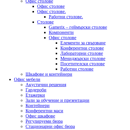
Офис столове
Офис столове
Офис столове.
Работни столове.
Столове
Gamerix – геймърски столове
Компоненти
Офис столове
Елементи за свързване
Конферентни столове
Лабораторни столове
Мениджърски столове
Посетителски столове
Работни столове
Шкафове и контейнери
Офис мебели
Акустични решения
Гардероби
Етажерки
Зали за обучение и презентации
Контейнери
Конферентни маси
Офис шкафове
Регулируеми бюра
Стационарни офис бюра