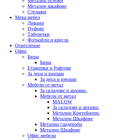
Метални основи
Метални шкафове
Стелажи
Мека мебел
Дивани
Пуфове
Табуретки
Фотьойли и кресла
Осветление
Офис
Бюра
Бюра
Етажерки и Рафтове
За деца и юноши
За деца и юноши
Мебели от метал
За складове и архиви.
Мебели от метал
MALOW
За складове и архиви.
Метални Контейнери.
Метални Шкафове
Метални гардероби
Метални Шкафове
Офис мебели