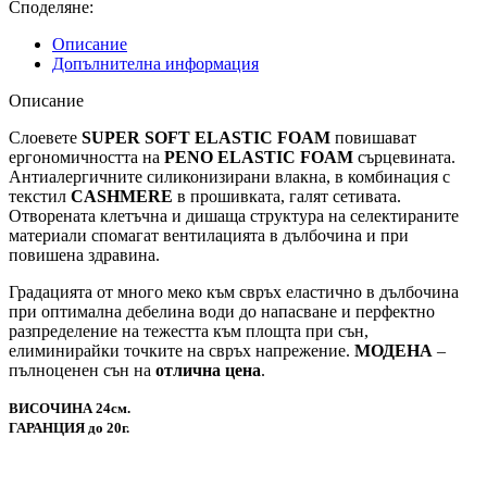
Споделяне:
Описание
Допълнителна информация
Описание
Слоевете
SUPER SOFT ELASTIC FOAM
повишават
ергономичността на
PENO ELASTIC FOAM
сърцевината.
Антиалергичните силиконизирани влакна, в комбинация с
текстил
CASHMERE
в прошивката, галят сетивата.
Отворената клетъчна и дишаща структура на селектираните
материали спомагат вентилацията в дълбочина и при
повишена здравина.
Градацията от много меко към свръх еластично в дълбочина
при оптимална дебелина води до напасване и перфектно
разпределение на тежестта към площта при сън,
елиминирайки точките на свръх напрежение.
МОДЕНА
–
пълноценен сън на
отлична цена
.
ВИСОЧИНА 24см.
ГАРАНЦИЯ до 20г.