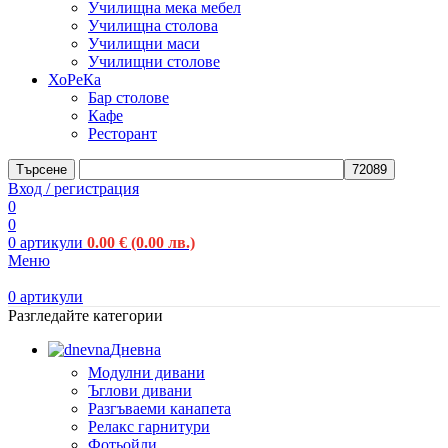
Училищна мека мебел
Училищна столова
Училищни маси
Училищни столове
ХоРеКа
Бар столове
Кафе
Ресторант
Търсене
Вход / регистрация
0
0
0
артикули
0.00
€
(0.00 лв.)
Меню
0
артикули
Разгледайте категории
Дневна
Модулни дивани
Ъглови дивани
Разгъваеми канапета
Релакс гарнитури
Фотьойли