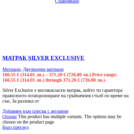
Сравняване
МАТРАК SILVER EXCLUSIVE
Матраци
,
Двулицеви матраци
160.55
€
(314.01 лв.)
–
371.20
€
(726.00 лв.)
Price range:
160.55 € (314.01 лв.) through 371.20 € (726.00 лв.)
Silver Exclusive е висококласен матрак, който ти гарантира
правилното позициониране на гръбначния стълб по време на
сън. За разлика от
Добавяне към списък с желания
Опции
This product has multiple variants. The options may be
chosen on the product page
Бърз преглед