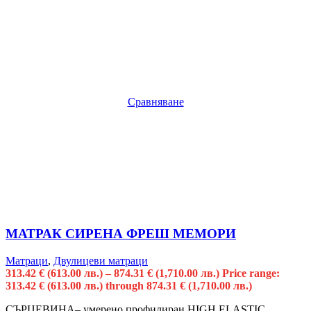
Сравняване
МАТРАК СИРЕНА ФРЕШ МЕМОРИ
Матраци
,
Двулицеви матраци
313.42
€
(613.00 лв.)
–
874.31
€
(1,710.00 лв.)
Price range:
313.42 € (613.00 лв.) through 874.31 € (1,710.00 лв.)
СЪРЦЕВИНА– умерено профилиран HIGH ELASTIC