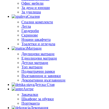
Офис мебели
За деца и юноши
За училища
Спалня
Спални комплекти
Легла
Гардероби
Скринове
Нощни шкафчета
Тоалетки и огледала
Матраци
Двулицеви матраци
Еднолицеви матраци
Детски матраци
Топ матраци
Подматрачни рамки
Възглавници и завивки
Декоративни възглавници
Детска Стая
Антре
Закачалки
Шкафове за обувки
Портманта
Декорация