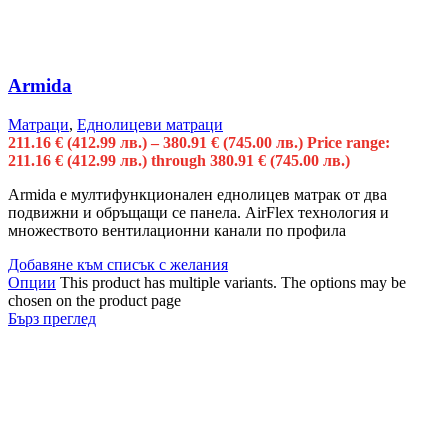
Armida
Матраци
,
Еднолицеви матраци
211.16
€
(412.99 лв.)
–
380.91
€
(745.00 лв.)
Price range:
211.16 € (412.99 лв.) through 380.91 € (745.00 лв.)
Armida е мултифункционален еднолицев матрак от два
подвижни и обръщащи се панела. AirFlex технология и
множеството вентилационни канали по профила
Добавяне към списък с желания
Опции
This product has multiple variants. The options may be
chosen on the product page
Бърз преглед