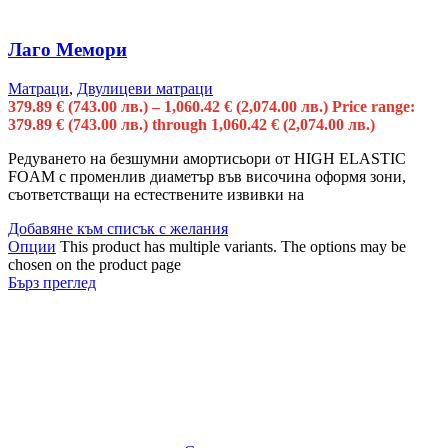
Лаго Мемори
Матраци
,
Двулицеви матраци
379.89
€
(743.00 лв.)
–
1,060.42
€
(2,074.00 лв.)
Price range:
379.89 € (743.00 лв.) through 1,060.42 € (2,074.00 лв.)
Редуването на безшумни амортисьори от HIGH ELASTIC
FOAM с променлив диаметър във височина оформя зони,
съответстващи на естествените извивки на
Добавяне към списък с желания
Опции
This product has multiple variants. The options may be
chosen on the product page
Бърз преглед