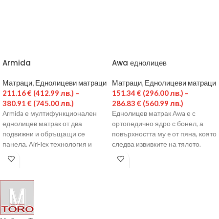
Armida
Awa еднолицев
Матраци
,
Еднолицеви матраци
Матраци
,
Еднолицеви матраци
211.16
€
(412.99 лв.)
–
151.34
€
(296.00 лв.)
–
380.91
€
(745.00 лв.)
286.83
€
(560.99 лв.)
Armida е мултифункционален
Еднолицев матрак Awa е с
еднолицев матрак от два
oртопедично ядро с бонел, а
подвижни и обръщащи се
повърхността му e от пяна, която
панела. AirFlex технология и
следва извивките на тялото.
множеството вентилационни
канали по профила