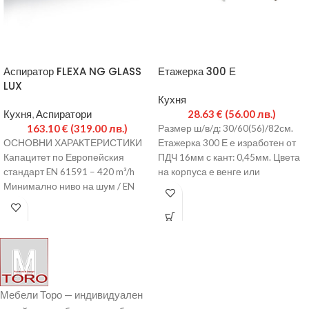
Аспиратор FLEXA NG GLASS
Етажерка 300 Е
LUX
Кухня
Кухня
,
Аспиратори
28.63
€
(56.00 лв.)
163.10
€
(319.00 лв.)
Размер ш/в/д: 30/60(56)/82см.
ОСНОВНИ ХАРАКТЕРИСТИКИ
Етажерка 300 Е е изработен от
Капацитет по Европейския
ПДЧ 16мм с кант: 0,45мм. Цвета
стандарт EN 61591 – 420 m³/h
на корпуса е венге или
Минимално ниво на шум / EN
60704-3 / –
Мебели Торо — индивидуален