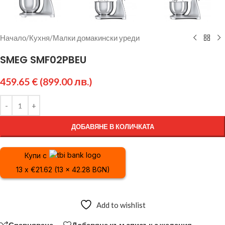
Начало
/
Кухня
/
Малки домакински уреди
SMEG SMF02PBEU
459.65
€
(899.00 лв.)
ДОБАВЯНЕ В КОЛИЧКАТА
Купи с
13 x €21.62 (13 x 42.28 BGN)
Add to wishlist
Сравняване
Добавяне към списък с желания