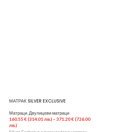
МАТРАК SILVER EXCLUSIVE
Падматрачна р
Матраци
,
Двулицеви матраци
Матраци
,
Подма
160.55
€
(314.01 лв.)
–
371.20
€
(726.00
91.52
€
(179.00 
лв.)
лв.)