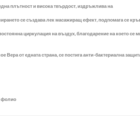
една плътност и висока твърдост, издръжлива на
ирането се създава лек масажиращ ефект, подпомага се кръ
 постоянна циркулация на въздух, благодарение на което се 
е Вера от едната страна, се постига анти-бактериална защит
о фолио