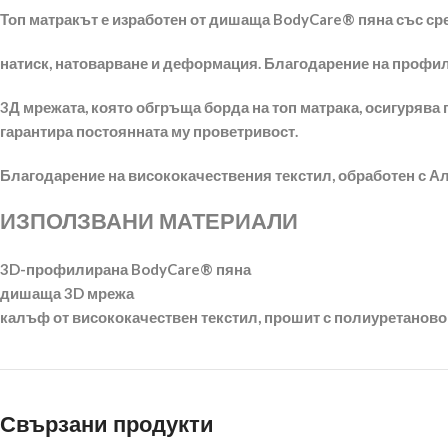
Топ матракът е изработен от дишаща BodyCare® пяна със ср
натиск, натоварване и деформация. Благодарение на профил
3Д мрежата, която обгръща борда на топ матрака, осигурява
гарантира постоянната му проветривост.
Благодарение на висококачествения текстил, обработен с Ало
ИЗПОЛЗВАНИ МАТЕРИАЛИ
3D-профилирана BodyCare® пяна
дишаща 3D мрежа
калъф от висококачествен текстил, прошит с полиуретанов
Свързани продукти