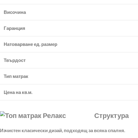
Височина
Гаранция
Натоварване ед. размер
Твърдост
Тип матрак
Цена на кв.м.
Стр
Изчистен класически дизай, подходящ за всяка спалня.