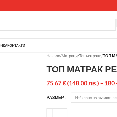
ЪЧКА
КОНТАКТИ
Начало
/
Матраци
/
Топ матраци
/
ТОП М
ТОП МАТРАК Р
75.67
€
(148.00 лв.)
–
180
РАЗМЕР