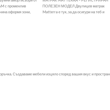
шумни амортисьори от
МАТРАК MATTERRA – РЕГИСТРИРАН
M с променлив
ПОЛЕЗЕН МОДЕЛ Двулицев матрак
чина оформя зони,
Matterra е тук, за да осигури на теб и
естествените извивки
твоето семейство една
оръчка. Създаваме мебели изцяло според вашия вкус и простран