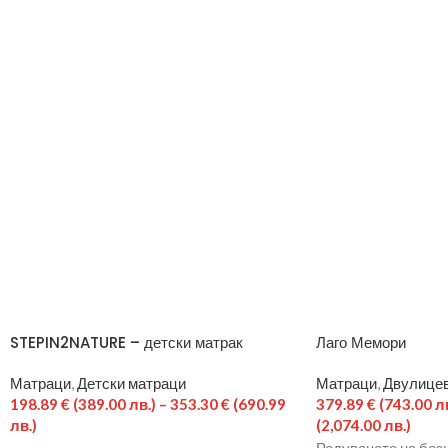
STEPIN2NATURE – детски матрак
Лаго Мемори
Матраци
,
Детски матраци
Матраци
,
Двулицев
198.89
€
(389.00 лв.)
–
353.30
€
(690.99
379.89
€
(743.00 лв
лв.)
(2,074.00 лв.)