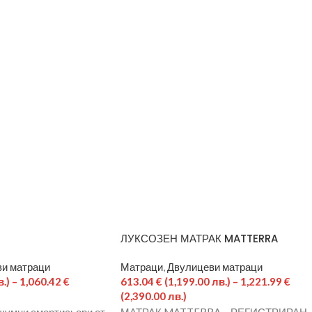
ЛУКСОЗЕН МАТРАК MATTERRA
и матраци
Матраци
,
Двулицеви матраци
.)
–
1,060.42
€
613.04
€
(1,199.00 лв.)
–
1,221.99
€
(2,390.00 лв.)