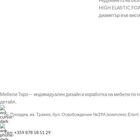
Редуването на без
HIGH ELASTIC FOA
диаметър във висо
съответстващи на 
на
Мебели Торо — индивидуален дизайн и изработка на мебели по п
детайл.
гр. Пловдив, жк. Тракия, бул. Освобождение №39А (комплекс Елит)
Тел: +359 878 58 51 29