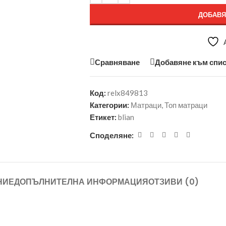
ДОБАВЯ
Сравняване
Добавяне към спис
Код:
relx849813
Категории:
Матраци
,
Топ матраци
Етикет:
blian
Споделяне:
НИЕ
ДОПЪЛНИТЕЛНА ИНФОРМАЦИЯ
ОТЗИВИ (0)