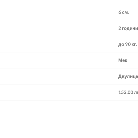
6 см.
2 години
до 90 кг.
Мек
Двулице
153.00 л
уктура