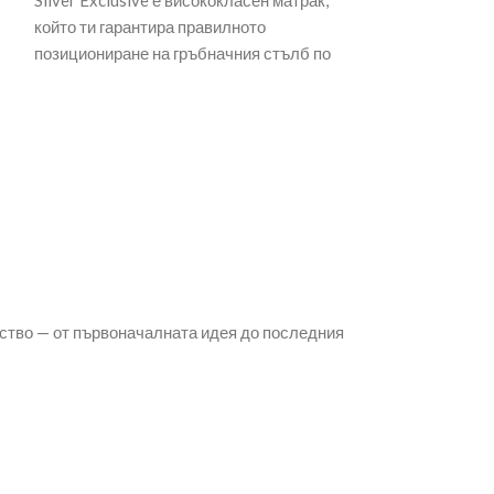
Silver Exclusive е висококласен матрак,
Технически спе
който ти гарантира правилното
комфортна подм
позициониране на гръбначния стълб по
ламели 28 – 30
време на сън. За разлика от
букови ламели б
ство — от първоначалната идея до последния