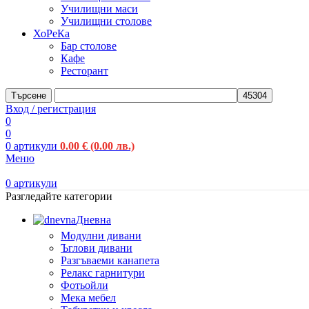
Училищни маси
Училищни столове
ХоРеКа
Бар столове
Кафе
Ресторант
Търсене
Вход / регистрация
0
0
0
артикули
0.00
€
(0.00 лв.)
Меню
0
артикули
Разгледайте категории
Дневна
Модулни дивани
Ъглови дивани
Разгъваеми канапета
Релакс гарнитури
Фотьойли
Мека мебел