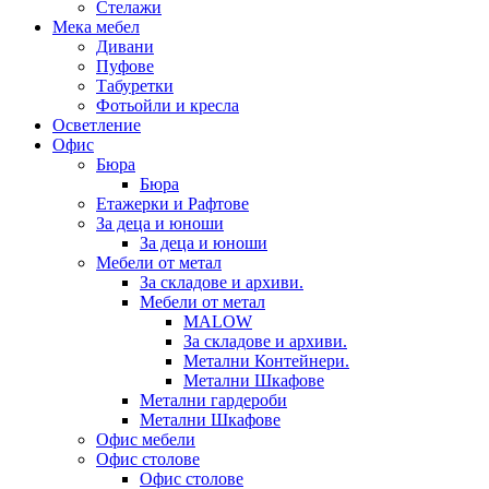
Стелажи
Мека мебел
Дивани
Пуфове
Табуретки
Фотьойли и кресла
Осветление
Офис
Бюра
Бюра
Етажерки и Рафтове
За деца и юноши
За деца и юноши
Мебели от метал
За складове и архиви.
Мебели от метал
MALOW
За складове и архиви.
Метални Контейнери.
Метални Шкафове
Метални гардероби
Метални Шкафове
Офис мебели
Офис столове
Офис столове