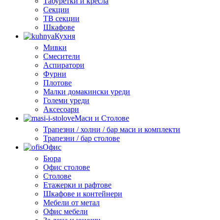
Табуретки и кресла
Секции
ТВ секции
Шкафове
Кухня
Мивки
Смесители
Аспиратори
Фурни
Плотове
Малки домакински уреди
Големи уреди
Аксесоари
Маси и Столове
Трапезни / холни / бар маси и комплекти
Трапезни / бар столове
Офис
Бюра
Офис столове
Столове
Етажерки и рафтове
Шкафове и контейнери
Мебели от метал
Офис мебели