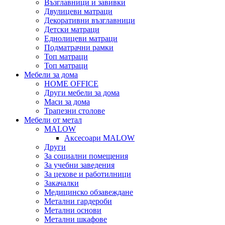
Възглавници и завивки
Двулицеви матраци
Декоративни възглавници
Детски матраци
Еднолицеви матраци
Подматрачни рамки
Топ матраци
Топ матраци
Мебели за дома
HOME OFFICE
Други мебели за дома
Маси за дома
Трапезни столове
Мебели от метал
MALOW
Аксесоари MALOW
Други
За социални помещения
За учебни заведения
За цехове и работилници
Закачалки
Медицинско обзавеждане
Метални гардероби
Метални основи
Метални шкафове