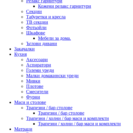
Релакс гарнитури
Кожени релакс гарнитури
Секции
Табуретки и кресла
ТВ секции
Фотьойли
Шкафове
Мебели за дома.
Ъглови дивани
Закачалки
Кухня
Аксесоари
Аспиратори
Големи уреди
Малки домакински уреди
Мивки
Плотове
Смесители
Фурни
Маси и столове
Трапезни / бар столове
Трапезни / бар столове
Трапезни / холни / бар маси и комплекти
Трапезни / холни / бар маси и комплекти
Матраци