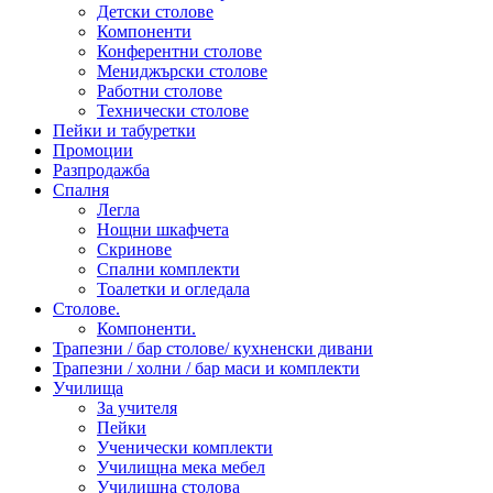
Детски столове
Компоненти
Конферентни столове
Мениджърски столове
Работни столове
Технически столове
Пейки и табуретки
Промоции
Разпродажба
Спалня
Легла
Нощни шкафчета
Скринове
Спални комплекти
Тоалетки и огледала
Столове.
Компоненти.
Трапезни / бар столове/ кухненски дивани
Трапезни / холни / бар маси и комплекти
Училища
За учителя
Пейки
Ученически комплекти
Училищна мека мебел
Училищна столова