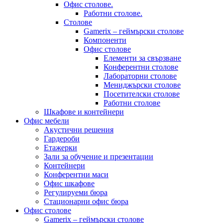
Офис столове.
Работни столове.
Столове
Gamerix – геймърски столове
Компоненти
Офис столове
Елементи за свързване
Конферентни столове
Лабораторни столове
Мениджърски столове
Посетителски столове
Работни столове
Шкафове и контейнери
Офис мебели
Акустични решения
Гардероби
Етажерки
Зали за обучение и презентации
Контейнери
Конферентни маси
Офис шкафове
Регулируеми бюра
Стационарни офис бюра
Офис столове
Gamerix – геймърски столове