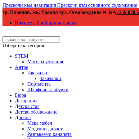
Прескочи към навигация
Прескочи към основното съдържание
гр. Пловдив, жк. Тракия бул. Освобождение №39А
+359 878 5
Платете в брой при доставка
Изберете категория
STEM
Маси за училище
Антре
Закачалки
Закачалки
Портманта
Шкафове за обувки
Бюра
Декорация
Детска стая
Детско обзавеждане
Дневна
Мека мебел
Модулни дивани
Разгъваеми канапета