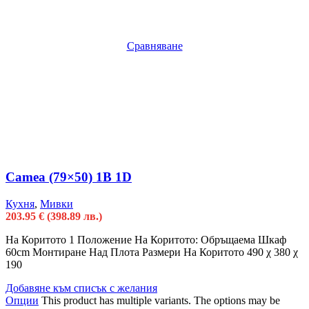
Сравняване
Camea (79×50) 1B 1D
Кухня
,
Мивки
203.95
€
(398.89 лв.)
На Коритото 1 Положение На Коритото: Oбръщаема Шкаф
60cm Монтиране Над Плота Размери На Коритото 490 χ 380 χ
190
Добавяне към списък с желания
Опции
This product has multiple variants. The options may be