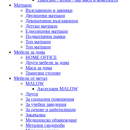
Матраци
Възглавници и завивки
Двулицеви матраци
Декоративни възглавници
Детски матраци
Еднолицеви матраци
Подматрачни рамки
Топ матраци
Топ матраци
Мебели за дома
HOME OFFICE
Други мебели за дома
Маси за дома
Трапезни столове
Мебели от метал
MALOW
Аксесоари MALOW
Други
За социални помещения
За учебни заведения
За цехове и работилници
Закачалки
Медицинско обзавеждане
Метални гардероби