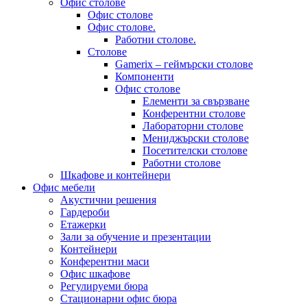
Офис столове
Офис столове
Офис столове.
Работни столове.
Столове
Gamerix – геймърски столове
Компоненти
Офис столове
Елементи за свързване
Конферентни столове
Лабораторни столове
Мениджърски столове
Посетителски столове
Работни столове
Шкафове и контейнери
Офис мебели
Акустични решения
Гардероби
Етажерки
Зали за обучение и презентации
Контейнери
Конферентни маси
Офис шкафове
Регулируеми бюра
Стационарни офис бюра