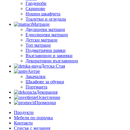
Гардероби
Скринове
Нощни шкафчета
Тоалетки и огледала
Матраци
Двулицеви матраци
Еднолицеви матраци
Детски матраци
Топ матраци
Подматрачни рамки
Възглавници и завивки
Декоративни възглавници
Детска Стая
Антре
Закачалки
Шкафове за обувки
Портманта
Декорация
Осветление
Промоции
Продукти
Мебели по поръчка
Контакти
Списък с желания