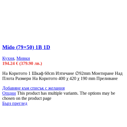
Mido (79×50) 1B 1D
Кухня
,
Мивки
194.24
€
(379.90 лв.)
На Коритото 1 Шкаф 60cm Изтичане ∅92mm Монтиране Над
Плота Размери На Коритото 400 χ 420 χ 190 mm Преливане
Добавяне към списък с желания
Опции
This product has multiple variants. The options may be
chosen on the product page
Бърз преглед