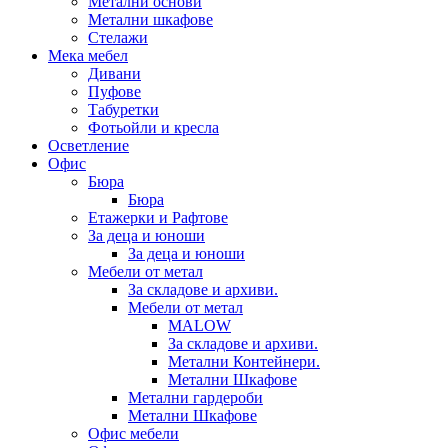
Метални основи
Метални шкафове
Стелажи
Мека мебел
Дивани
Пуфове
Табуретки
Фотьойли и кресла
Осветление
Офис
Бюра
Бюра
Етажерки и Рафтове
За деца и юноши
За деца и юноши
Мебели от метал
За складове и архиви.
Мебели от метал
MALOW
За складове и архиви.
Метални Контейнери.
Метални Шкафове
Метални гардероби
Метални Шкафове
Офис мебели