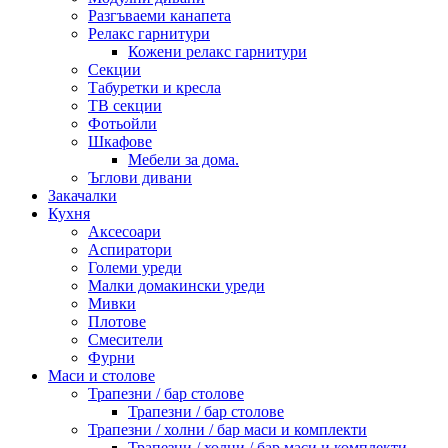
Разгъваеми канапета
Релакс гарнитури
Кожени релакс гарнитури
Секции
Табуретки и кресла
ТВ секции
Фотьойли
Шкафове
Мебели за дома.
Ъглови дивани
Закачалки
Кухня
Аксесоари
Аспиратори
Големи уреди
Малки домакински уреди
Мивки
Плотове
Смесители
Фурни
Маси и столове
Трапезни / бар столове
Трапезни / бар столове
Трапезни / холни / бар маси и комплекти
Трапезни / холни / бар маси и комплекти