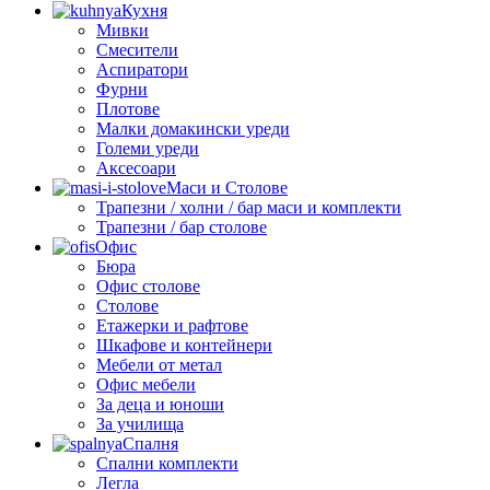
Кухня
Мивки
Смесители
Аспиратори
Фурни
Плотове
Малки домакински уреди
Големи уреди
Аксесоари
Маси и Столове
Трапезни / холни / бар маси и комплекти
Трапезни / бар столове
Офис
Бюра
Офис столове
Столове
Етажерки и рафтове
Шкафове и контейнери
Мебели от метал
Офис мебели
За деца и юноши
За училища
Спалня
Спални комплекти
Легла