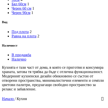
Бял 60см
1
Черен 60 см
1
Черен 90см
1
Вид
Под плота
2
Равна на плота
2
Наличност
В продажба
Налично
Кухнята е тази част от дома, в която се приготвя и консумира
храната, затова тя трябва да бъде с отлична функционалност.
Модерният кухненски дизайн обикновено се състои от
отворени пространства, минималистични елементи и семпли
цветови палитри, предлагащи свободно пространство за
релакс и забавление.
Начало
/
Кухня