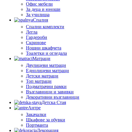
Офис мебели
За деца и юноши
За училища
Спалня
Спални комплекти
Легла
Гардероби
Скринове
Нощни шкафчета
Тоалетки и огледала
Матраци
Двулицеви матраци
Еднолицеви матраци
Детски матраци
Топ матраци
Подматрачни рамки
Възглавници и завивки
Декоративни възглавници
Детска Стая
Антре
Закачалки
Шкафове за обувки
Портманта
Декорация