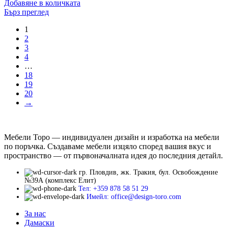
Добавяне в количката
Бърз преглед
1
2
3
4
…
18
19
20
→
Мебели Торо — индивидуален дизайн и изработка на мебели
по поръчка. Създаваме мебели изцяло според вашия вкус и
пространство — от първоначалната идея до последния детайл.
гр. Пловдив, жк. Тракия, бул. Освобождение
№39А (комплекс Елит)
Тел: +359 878 58 51 29
Имейл: office@design-toro.com
За нас
Дамаски