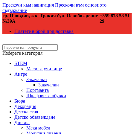
Прескочи към навигация
Прескочи към основното
съдържание
гр. Пловдив, жк. Тракия бул. Освобождение
+359 878 58 51
№39А
29
Платете в брой при доставка
Изберете категория
STEM
Маси за училище
Антре
Закачалки
Закачалки
Портманта
Шкафове за обувки
Бюра
Декорация
Детска стая
Детско обзавеждане
Дневна
Мека мебел
Модулни дивани