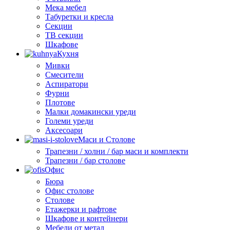
Мека мебел
Табуретки и кресла
Секции
ТВ секции
Шкафове
Кухня
Мивки
Смесители
Аспиратори
Фурни
Плотове
Малки домакински уреди
Големи уреди
Аксесоари
Маси и Столове
Трапезни / холни / бар маси и комплекти
Трапезни / бар столове
Офис
Бюра
Офис столове
Столове
Етажерки и рафтове
Шкафове и контейнери
Мебели от метал