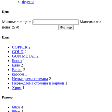
Фурни
Цена
Минимална цена
Максимална
цена
Филтър
Цвят
COPPER
2
GOLD
2
GUN METAL
2
Бронз
1
Бяло
2
Венге
2
карбон
1
Неръждаема стомана
2
Неръждаема стомана и карбон
1
Хром
1
Размер
60см
4
90см
4