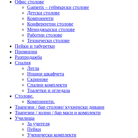
Офис столове
Gamerix – геймърски столове
Детски столове
Компоненти
Конферентни столове
Мениджърски столове
Работни столове
Технически столове
Пейки и табуретки
Промоции
Разпродажба
Спалня
Легла
Нощни шкафчета
Скринове
Спални комплекти
Тоалетки и огледала
Столове.
Компоненти.
Трапезни / бар столове/ кухненски дивани
Трапезни / холни / бар маси и комплекти
Училища
За учителя
Пейки
Ученически комплекти