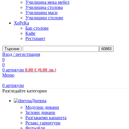
Училищна мека мебел
Училищна столова
Училищни маси
Училищни столове
ХоРеКа
Бар столове
Кафе
Ресторант
Търсене
Вход / регистрация
0
0
0
артикули
0.00
€
(0.00 лв.)
Меню
0
артикули
Разгледайте категории
Дневна
Модулни дивани
Ъглови дивани
Разгъваеми канапета
Релакс гарнитури
Фотьойли