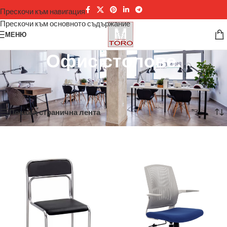
Прескочи към навигация
Прескочи към основното съдържание
МЕНЮ
Офис столове.
Начало
/
Офис
/
Офис столове
/
Офис столове.
Показване на 1–12 от 48 резултата
Покажи странична лента