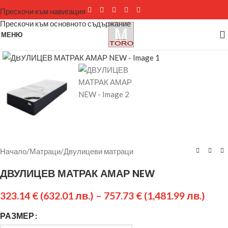
Прескочи към навигация
Прескочи към основното съдържание
МЕНЮ
Щракнете за уголемяване
Начало
/
Матраци
/
Двулицеви матраци
ДВУЛИЦЕВ МАТРАК АМАР NEW
323.14
€
(632.01 лв.)
–
757.73
€
(1,481.99 лв.)
РАЗМЕР