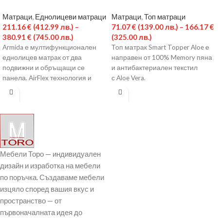
Матраци
,
Еднолицеви матраци
Матраци
,
Топ матраци
211.16
€
(412.99 лв.)
–
71.07
€
(139.00 лв.)
–
166.17
€
380.91
€
(745.00 лв.)
(325.00 лв.)
Armida е мултифункционален
Топ матрак Smart Topper Aloe е
еднолицев матрак от два
направен от 100% Memory пяна
подвижни и обръщащи се
и антибактериален текстил
панела. AirFlex технология и
с Aloe Vera.
множеството вентилационни
канали по профила
Мебели Торо — индивидуален
дизайн и изработка на мебели
по поръчка. Създаваме мебели
изцяло според вашия вкус и
пространство — от
първоначалната идея до