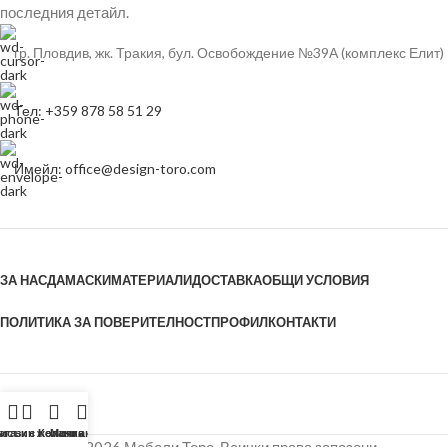
последния детайл.
гр. Пловдив, жк. Тракия, бул. Освобождение №39А (комплекс Елит)
Тел: +359 878 58 51 29
Имейл: office@design-toro.com
ЗА НАС
ДАМАСКИ
МАТЕРИАЛИ
ДОСТАВКА
ОБЩИ УСЛОВИЯ
ПОЛИТИКА ЗА ПОВЕРИТЕЛНОСТ
ПРОФИЛ
КОНТАКТИ
исък с желания
агазин
Количка
Моят акаунт
© 2026 Мебели Торо. Всички права запазени.