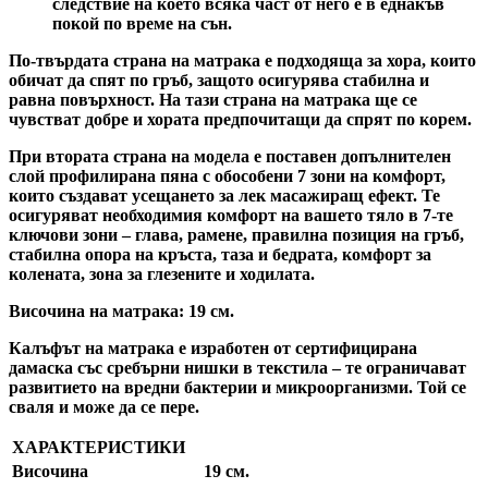
следствие на което всяка част от него е в еднакъв
покой по време на сън.
По-твърдата страна на матрака е подходяща за хора, които
обичат да спят по гръб, защото осигурява стабилна и
равна повърхност. На тази страна на матрака ще се
чувстват добре и хората предпочитащи да спрят по корем.
При втората страна на модела е поставен допълнителен
слой профилирана пяна с обособени 7 зони на комфорт,
които създават усещането за лек масажиращ ефект. Те
осигуряват необходимия комфорт на вашето тяло в 7-те
ключови зони – глава, рамене, правилна позиция на гръб,
стабилна опора на кръста, таза и бедрата, комфорт за
колената, зона за глезените и ходилата.
Височина на матрака: 19 см.
Калъфът на матрака е изработен от сертифицирана
дамаска със сребърни нишки в текстила – те ограничават
развитието на вредни бактерии и микроорганизми. Той се
сваля и може да се пере.
ХАРАКТЕРИСТИКИ
Височина
19 см.