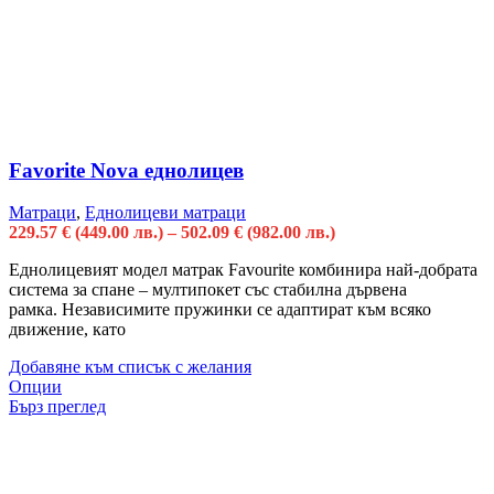
Favorite Nova еднолицев
Матраци
,
Еднолицеви матраци
229.57
€
(449.00 лв.)
–
502.09
€
(982.00 лв.)
Еднолицевият модел матрак Favourite комбинира най-добрата
система за спане – мултипокет със стабилна дървена
рамка. Независимите пружинки се адаптират към всяко
движение, като
Добавяне към списък с желания
Опции
Бърз преглед