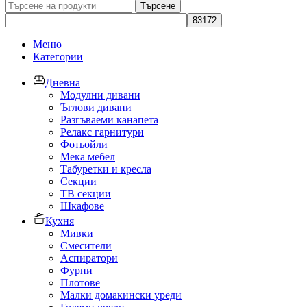
Търсене
Меню
Категории
Дневна
Модулни дивани
Ъглови дивани
Разгъваеми канапета
Релакс гарнитури
Фотьойли
Мека мебел
Табуретки и кресла
Секции
ТВ секции
Шкафове
Кухня
Мивки
Смесители
Аспиратори
Фурни
Плотове
Малки домакински уреди