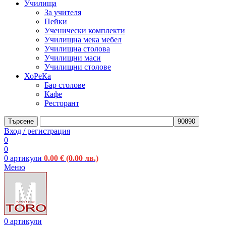
Училища
За учителя
Пейки
Ученически комплекти
Училищна мека мебел
Училищна столова
Училищни маси
Училищни столове
ХоРеКа
Бар столове
Кафе
Ресторант
Търсене
Вход / регистрация
0
0
0
артикули
0.00
€
(0.00 лв.)
Меню
0
артикули