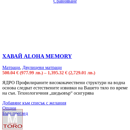
Сравняване
ХАВАЙ ALOHA MEMORY
Матраци
,
Двулицеви матраци
500.04
€
(977.99 лв.)
–
1,395.32
€
(2,729.01 лв.)
ЯДРО Профилираните висококачествени структури на водна
основа следват естествените извивки на Вашето тяло по време
на сън. Технологичния „шедьовър“ осигурява
Добавяне към списък с желания
Опции
Бърз преглед