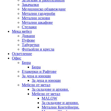
За цехове и работилници
Закачалки
Медицинско обзавеждане
Метални гардероби
Метални основи
Метални шкафове
Стелажи
Мека мебел
Дивани
Пуфове
Табуретки
Фотьойли и кресла
Осветление
Офис
Бюра
Бюра
Етажерки и Рафтове
За деца и юноши
За деца и юноши
Мебели от метал
За складове и архиви.
Мебели от метал
MALOW
За складове и архиви.
Метални Контейнери.