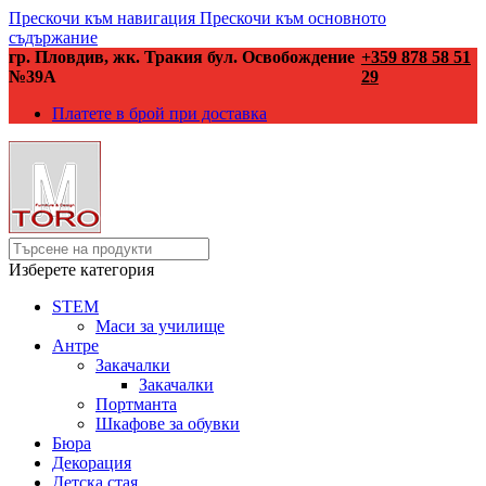
Прескочи към навигация
Прескочи към основното
съдържание
гр. Пловдив, жк. Тракия бул. Освобождение
+359 878 58 51
№39А
29
Платете в брой при доставка
Изберете категория
STEM
Маси за училище
Антре
Закачалки
Закачалки
Портманта
Шкафове за обувки
Бюра
Декорация
Детска стая