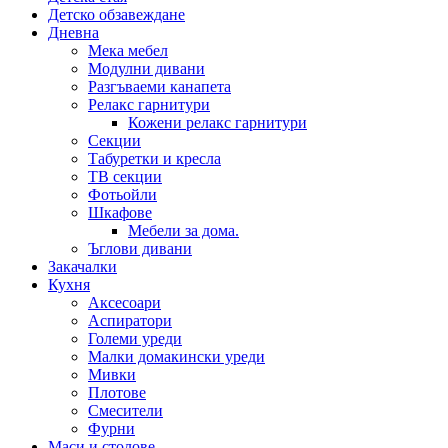
Детско обзавеждане
Дневна
Мека мебел
Модулни дивани
Разгъваеми канапета
Релакс гарнитури
Кожени релакс гарнитури
Секции
Табуретки и кресла
ТВ секции
Фотьойли
Шкафове
Мебели за дома.
Ъглови дивани
Закачалки
Кухня
Аксесоари
Аспиратори
Големи уреди
Малки домакински уреди
Мивки
Плотове
Смесители
Фурни
Маси и столове