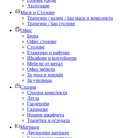
Големи уреди
Аксесоари
Маси и Столове
Трапезни / холни / бар маси и комплекти
Трапезни / бар столове
Офис
Бюра
Офис столове
Столове
Етажерки и рафтове
Шкафове и контейнери
Мебели от метал
Офис мебели
За деца и юноши
За училища
Спалня
Спални комплекти
Легла
Гардероби
Скринове
Нощни шкафчета
Тоалетки и огледала
Матраци
Двулицеви матраци