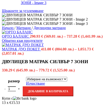
Щракнете за уголемяване
Начало
/
Матраци
/
Двулицеви матраци
ОРТО БАЛАНС
290.93
€
(569.01 лв.)
–
737.28
€
(1,441.99 лв.)
Обратно към продуктите
МАТРАК ДУО ПОКЕТ
411.08
€
(804.00 лв.)
–
1,051.73
€
(2,057.01 лв.)
ДВУЛИЦЕВ МАТРАК СИЛВЪР 7 ЗОНИ
330.29
€
(645.99 лв.)
–
779.72
€
(1,525.00 лв.)
размер
Изчистване
ДОБАВЯНЕ В КОЛИЧКАТА
Купи с
13 x €15.53