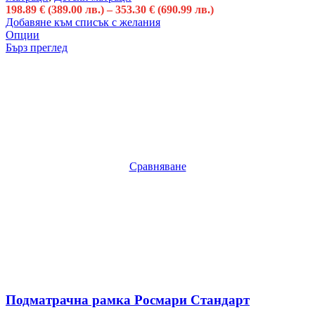
198.89
€
(389.00 лв.)
–
353.30
€
(690.99 лв.)
Добавяне към списък с желания
Опции
Бърз преглед
Сравняване
Подматрачна рамка Росмари Стандарт