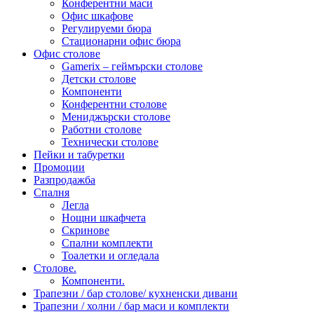
Конферентни маси
Офис шкафове
Регулируеми бюра
Стационарни офис бюра
Офис столове
Gamerix – геймърски столове
Детски столове
Компоненти
Конферентни столове
Мениджърски столове
Работни столове
Технически столове
Пейки и табуретки
Промоции
Разпродажба
Спалня
Легла
Нощни шкафчета
Скринове
Спални комплекти
Тоалетки и огледала
Столове.
Компоненти.
Трапезни / бар столове/ кухненски дивани
Трапезни / холни / бар маси и комплекти