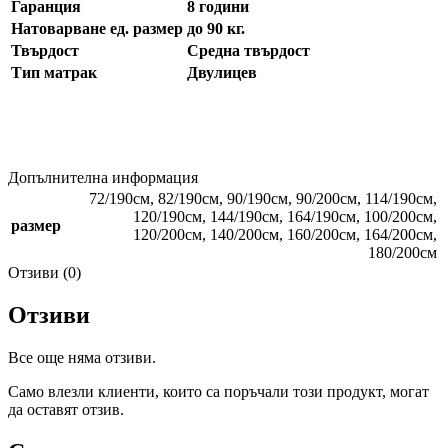
Гаранция
8 години
Натоварване ед. размер
до 90 кг.
Твърдост
Средна твърдост
Тип матрак
Двулицев
Допълнителна информация
72/190см
,
82/190см
,
90/190см
,
90/200см
,
114/190см
,
120/190см
,
144/190см
,
164/190см
,
100/200см
,
размер
120/200см
,
140/200см
,
160/200см
,
164/200см
,
180/200см
Отзиви (0)
Отзиви
Все още няма отзиви.
Само влезли клиенти, които са поръчали този продукт, могат
да оставят отзив.