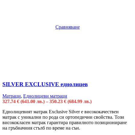
Сравняване
SILVER EXCLUSIVE еднолицев
Матраци
,
Еднолицеви матраци
327.74
€
(641.00 лв.)
–
350.23
€
(684.99 лв.)
Еднолицевият матрак Exclusive Silver е висококачествен
матрак с уникални по рода си ортопедични свойства. Този
висококласен матрак гарантира правилното позициониране
на гръбначния стълб по време на сън.