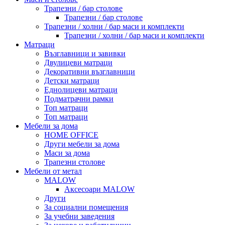
Трапезни / бар столове
Трапезни / бар столове
Трапезни / холни / бар маси и комплекти
Трапезни / холни / бар маси и комплекти
Матраци
Възглавници и завивки
Двулицеви матраци
Декоративни възглавници
Детски матраци
Еднолицеви матраци
Подматрачни рамки
Топ матраци
Топ матраци
Мебели за дома
HOME OFFICE
Други мебели за дома
Маси за дома
Трапезни столове
Мебели от метал
MALOW
Аксесоари MALOW
Други
За социални помещения
За учебни заведения