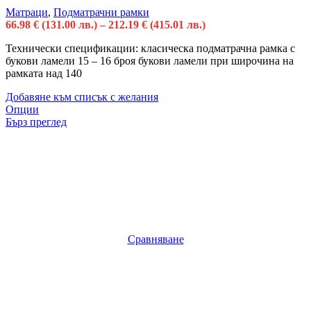
Матраци
,
Подматрачни рамки
66.98
€
(131.00 лв.)
–
212.19
€
(415.01 лв.)
Технически спецификации: класическа подматрачна рамка с
букови ламели 15 – 16 броя букови ламели при широчина на
рамката над 140
Добавяне към списък с желания
Опции
Бърз преглед
Сравняване