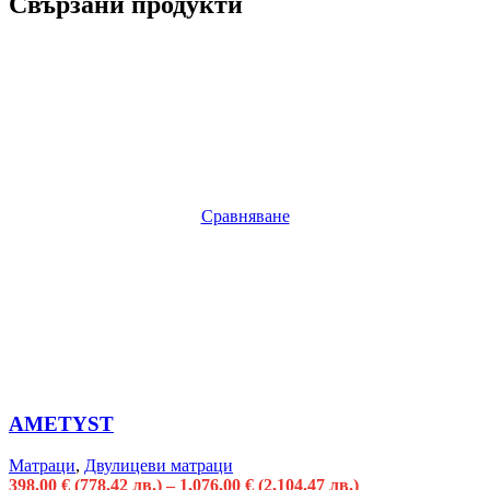
Свързани продукти
Сравняване
AMETYST
Матраци
,
Двулицеви матраци
398.00
€
(778.42 лв.)
–
1,076.00
€
(2,104.47 лв.)