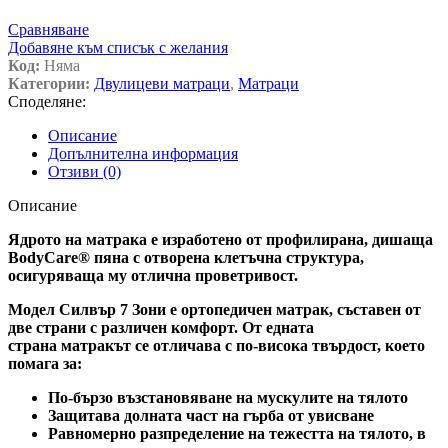
Сравняване
Добавяне към списък с желания
Код:
Няма
Категории:
Двулицеви матраци
,
Матраци
Споделяне:
Описание
Допълнителна информация
Отзиви (0)
Описание
Ядрото на матрака е изработено от профилирана, дишаща
BodyCare® пяна с отворена клетъчна структура,
осигуряваща му отлична проветривост.
Модел Силвър 7 Зони е ортопедичен матрак, съставен от
две страни с различен комфорт. От едната
страна матракът се отличава с по-висока твърдост, което
помага за:
По-бързо възстановяване на мускулите на тялото
Защитава долната част на гърба от увисване
Равномерно разпределение на тежестта на тялото, в