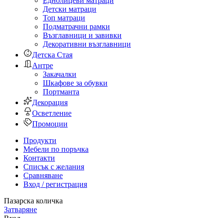
Еднолицеви матраци
Детски матраци
Топ матраци
Подматрачни рамки
Възглавници и завивки
Декоративни възглавници
Детска Стая
Антре
Закачалки
Шкафове за обувки
Портманта
Декорация
Осветление
Промоции
Продукти
Мебели по поръчка
Контакти
Списък с желания
Сравняване
Вход / регистрация
Пазарска количка
Затваряне