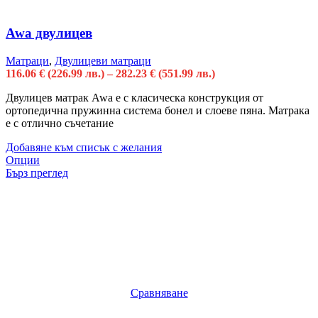
Awa двулицев
Матраци
,
Двулицеви матраци
116.06
€
(226.99 лв.)
–
282.23
€
(551.99 лв.)
Двулицев матрак Awa е с класическа конструкция от
ортопедична пружинна система бонел и слоеве пяна. Матрака
е с отлично съчетание
Добавяне към списък с желания
Опции
Бърз преглед
Сравняване