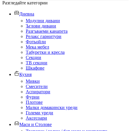
Разгледайте категории
Дневна
Модулни дивани
Ъглови дивани
Разгъваеми канапета
Релакс гарнитури
Фотьойли
Мека мебел
Табуретки и кресла
Секции
ТВ секции
Шкафове
Кухня
Мивки
Смесители
Аспиратори
Фурни
Плотове
Малки домакински уреди
Големи уреди
Аксесоари
Маси и Столове