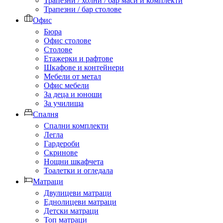
Трапезни / холни / бар маси и комплекти
Трапезни / бар столове
Офис
Бюра
Офис столове
Столове
Етажерки и рафтове
Шкафове и контейнери
Мебели от метал
Офис мебели
За деца и юноши
За училища
Спалня
Спални комплекти
Легла
Гардероби
Скринове
Нощни шкафчета
Тоалетки и огледала
Матраци
Двулицеви матраци
Еднолицеви матраци
Детски матраци
Топ матраци