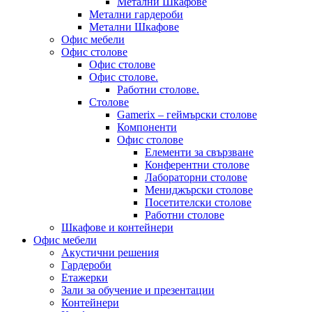
Метални Шкафове
Метални гардероби
Метални Шкафове
Офис мебели
Офис столове
Офис столове
Офис столове.
Работни столове.
Столове
Gamerix – геймърски столове
Компоненти
Офис столове
Елементи за свързване
Конферентни столове
Лабораторни столове
Мениджърски столове
Посетителски столове
Работни столове
Шкафове и контейнери
Офис мебели
Акустични решения
Гардероби
Етажерки
Зали за обучение и презентации
Контейнери