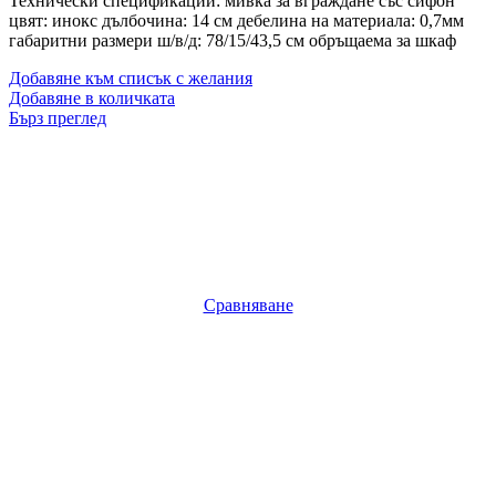
Технически спецификации: мивка за вграждане със сифон
цвят: инокс дълбочина: 14 см дебелина на материала: 0,7мм
габаритни размери ш/в/д: 78/15/43,5 см обръщаема за шкаф
Добавяне към списък с желания
Добавяне в количката
Бърз преглед
Сравняване