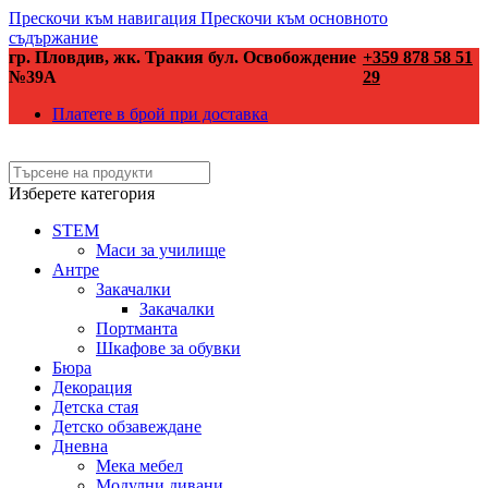
Прескочи към навигация
Прескочи към основното
съдържание
гр. Пловдив, жк. Тракия бул. Освобождение
+359 878 58 51
№39А
29
Платете в брой при доставка
Изберете категория
STEM
Маси за училище
Антре
Закачалки
Закачалки
Портманта
Шкафове за обувки
Бюра
Декорация
Детска стая
Детско обзавеждане
Дневна
Мека мебел
Модулни дивани