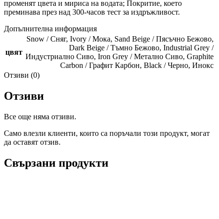
променят цвета и мириса на водата; Покритие, което
преминава през над 300-часов тест за издръжливост.
Допълнителна информация
Snow / Сняг
,
Ivory / Мока
,
Sand Beige / Пясъчно Бежово
,
Dark Beige / Тъмно Бежово
,
Industrial Grey /
цвят
Индустриално Сиво
,
Iron Grey / Метално Сиво
,
Graphite
Carbon / Графит Карбон
,
Black / Черно
,
Инокс
Отзиви (0)
Отзиви
Все още няма отзиви.
Само влезли клиенти, които са поръчали този продукт, могат
да оставят отзив.
Свързани продукти