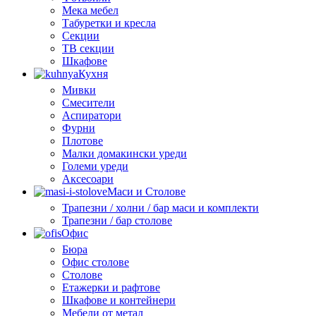
Мека мебел
Табуретки и кресла
Секции
ТВ секции
Шкафове
Кухня
Мивки
Смесители
Аспиратори
Фурни
Плотове
Малки домакински уреди
Големи уреди
Аксесоари
Маси и Столове
Трапезни / холни / бар маси и комплекти
Трапезни / бар столове
Офис
Бюра
Офис столове
Столове
Етажерки и рафтове
Шкафове и контейнери
Мебели от метал