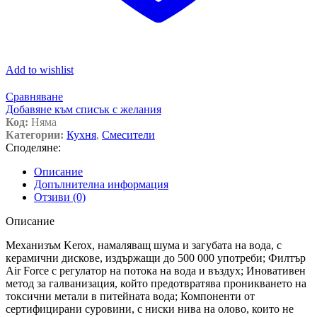
Add to wishlist
Сравняване
Добавяне към списък с желания
Код:
Няма
Категории:
Кухня
,
Смесители
Споделяне:
Описание
Допълнителна информация
Отзиви (0)
Описание
Механизъм Kerox, намаляващ шума и загубата на вода, с
керамични дискове, издържащи до 500 000 употреби; Филтър
Air Force с регулатор на потока на вода и въздух; Иновативен
метод за галванизация, който предотвратява проникването на
токсични метали в питейната вода; Компоненти от
сертифицирани суровини, с ниски нива на олово, които не