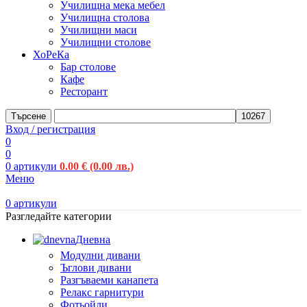
Училищна мека мебел
Училищна столова
Училищни маси
Училищни столове
ХоРеКа
Бар столове
Кафе
Ресторант
Търсене
Вход / регистрация
0
0
0
артикули
0.00
€
(0.00 лв.)
Меню
0
артикули
Разгледайте категории
Дневна
Модулни дивани
Ъглови дивани
Разгъваеми канапета
Релакс гарнитури
Фотьойли