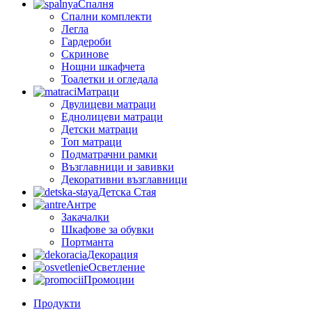
Спалня
Спални комплекти
Легла
Гардероби
Скринове
Нощни шкафчета
Тоалетки и огледала
Матраци
Двулицеви матраци
Еднолицеви матраци
Детски матраци
Топ матраци
Подматрачни рамки
Възглавници и завивки
Декоративни възглавници
Детска Стая
Антре
Закачалки
Шкафове за обувки
Портманта
Декорация
Осветление
Промоции
Продукти