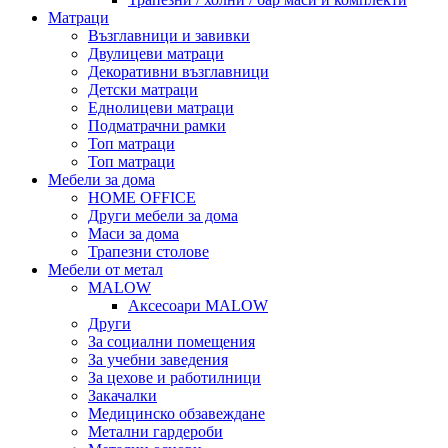
Матраци
Възглавници и завивки
Двулицеви матраци
Декоративни възглавници
Детски матраци
Еднолицеви матраци
Подматрачни рамки
Топ матраци
Топ матраци
Мебели за дома
HOME OFFICE
Други мебели за дома
Маси за дома
Трапезни столове
Мебели от метал
MALOW
Аксесоари MALOW
Други
За социални помещения
За учебни заведения
За цехове и работилници
Закачалки
Медицинско обзавеждане
Метални гардероби