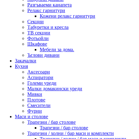
Разгъваеми канапета
Релакс гарнитури
Кожени релакс гарнитури
Секции
Табуретки и кресла
ТВ секции
Фотьойли
Шкафове
Мебели за дома.
Ъглови дивани
Закачалки
Кухня
Аксесоари
Аспиратори
Големи уреди
Малки домакински уреди
Мивки
Плотове
Смесители
Фурни
Маси и столове
Трапезни / бар столове
Трапезни / бар столове
Трапезни / холни / бар маси и комплекти
Трапезни / холни / бар маси и комплекти