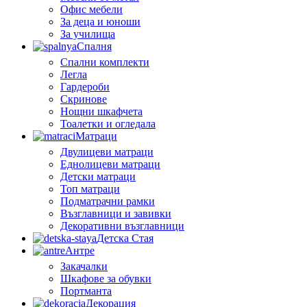
Офис мебели
За деца и юноши
За училища
Спалня
Спални комплекти
Легла
Гардероби
Скринове
Нощни шкафчета
Тоалетки и огледала
Матраци
Двулицеви матраци
Еднолицеви матраци
Детски матраци
Топ матраци
Подматрачни рамки
Възглавници и завивки
Декоративни възглавници
Детска Стая
Антре
Закачалки
Шкафове за обувки
Портманта
Декорация