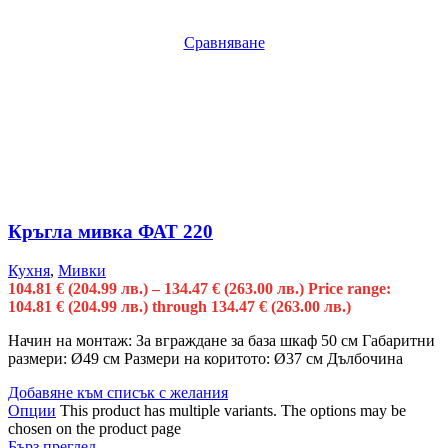
Сравняване
Кръгла мивка ФАТ 220
Кухня
,
Мивки
104.81
€
(204.99 лв.)
–
134.47
€
(263.00 лв.)
Price range:
104.81 € (204.99 лв.) through 134.47 € (263.00 лв.)
Начин на монтаж: За вграждане за база шкаф 50 см Габаритни
размери: Ø49 см Размери на коритото: Ø37 см Дълбочина
Добавяне към списък с желания
Опции
This product has multiple variants. The options may be
chosen on the product page
Бърз преглед