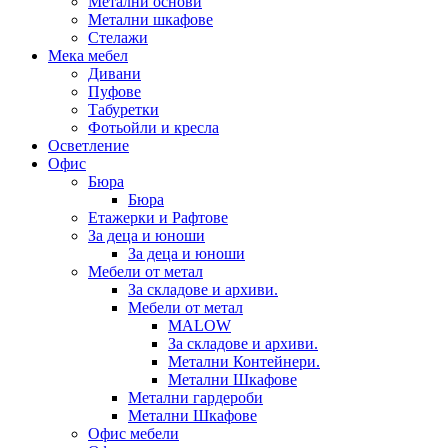
Метални основи
Метални шкафове
Стелажи
Мека мебел
Дивани
Пуфове
Табуретки
Фотьойли и кресла
Осветление
Офис
Бюра
Бюра
Етажерки и Рафтове
За деца и юноши
За деца и юноши
Мебели от метал
За складове и архиви.
Мебели от метал
MALOW
За складове и архиви.
Метални Контейнери.
Метални Шкафове
Метални гардероби
Метални Шкафове
Офис мебели