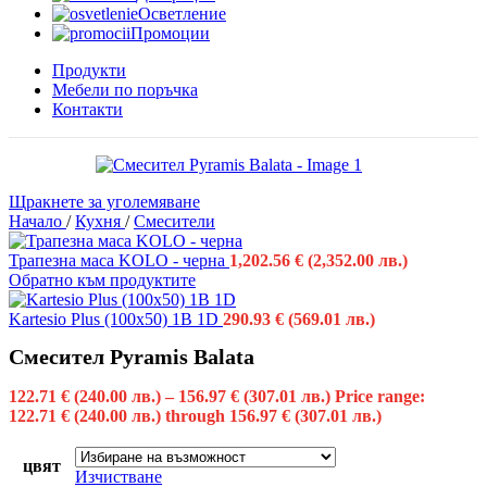
Осветление
Промоции
Продукти
Мебели по поръчка
Контакти
Щракнете за уголемяване
Начало
/
Кухня
/
Смесители
Трапезна маса KOLO - черна
1,202.56
€
(2,352.00 лв.)
Обратно към продуктите
Kartesio Plus (100x50) 1B 1D
290.93
€
(569.01 лв.)
Смесител Pyramis Balata
122.71
€
(240.00 лв.)
–
156.97
€
(307.01 лв.)
Price range:
122.71 € (240.00 лв.) through 156.97 € (307.01 лв.)
цвят
Изчистване