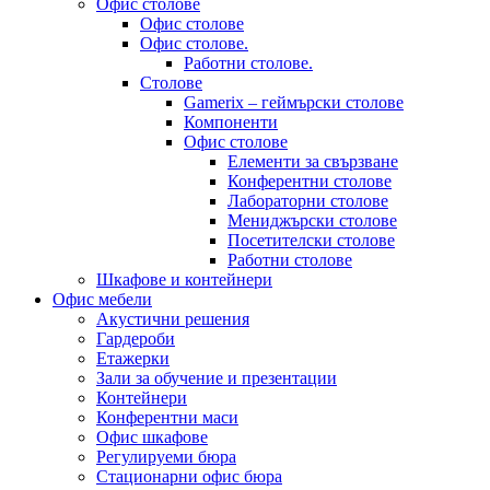
Офис столове
Офис столове
Офис столове.
Работни столове.
Столове
Gamerix – геймърски столове
Компоненти
Офис столове
Елементи за свързване
Конферентни столове
Лабораторни столове
Мениджърски столове
Посетителски столове
Работни столове
Шкафове и контейнери
Офис мебели
Акустични решения
Гардероби
Етажерки
Зали за обучение и презентации
Контейнери
Конферентни маси
Офис шкафове
Регулируеми бюра
Стационарни офис бюра