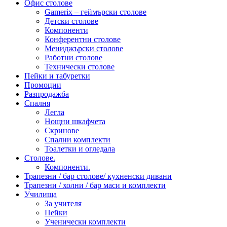
Офис столове
Gamerix – геймърски столове
Детски столове
Компоненти
Конферентни столове
Мениджърски столове
Работни столове
Технически столове
Пейки и табуретки
Промоции
Разпродажба
Спалня
Легла
Нощни шкафчета
Скринове
Спални комплекти
Тоалетки и огледала
Столове.
Компоненти.
Трапезни / бар столове/ кухненски дивани
Трапезни / холни / бар маси и комплекти
Училища
За учителя
Пейки
Ученически комплекти