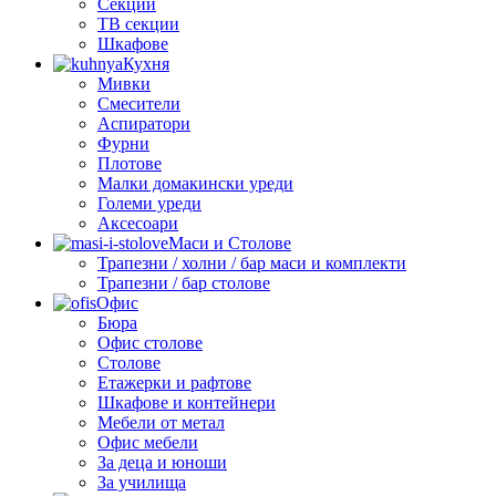
Секции
ТВ секции
Шкафове
Кухня
Мивки
Смесители
Аспиратори
Фурни
Плотове
Малки домакински уреди
Големи уреди
Аксесоари
Маси и Столове
Трапезни / холни / бар маси и комплекти
Трапезни / бар столове
Офис
Бюра
Офис столове
Столове
Етажерки и рафтове
Шкафове и контейнери
Мебели от метал
Офис мебели
За деца и юноши
За училища