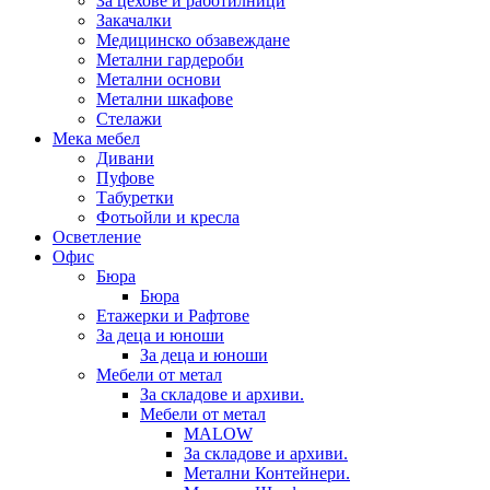
За цехове и работилници
Закачалки
Медицинско обзавеждане
Метални гардероби
Метални основи
Метални шкафове
Стелажи
Мека мебел
Дивани
Пуфове
Табуретки
Фотьойли и кресла
Осветление
Офис
Бюра
Бюра
Етажерки и Рафтове
За деца и юноши
За деца и юноши
Мебели от метал
За складове и архиви.
Мебели от метал
MALOW
За складове и архиви.
Метални Контейнери.