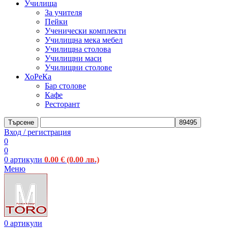
Училища
За учителя
Пейки
Ученически комплекти
Училищна мека мебел
Училищна столова
Училищни маси
Училищни столове
ХоРеКа
Бар столове
Кафе
Ресторант
Търсене
Вход / регистрация
0
0
0
артикули
0.00
€
(0.00 лв.)
Меню
0
артикули