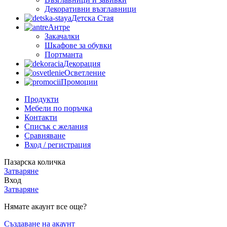
Декоративни възглавници
Детска Стая
Антре
Закачалки
Шкафове за обувки
Портманта
Декорация
Осветление
Промоции
Продукти
Мебели по поръчка
Контакти
Списък с желания
Сравняване
Вход / регистрация
Пазарска количка
Затваряне
Вход
Затваряне
Нямате акаунт все още?
Създаване на акаунт