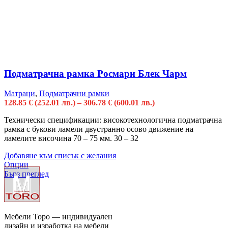
Подматрачна рамка Росмари Блек Чарм
Матраци
,
Подматрачни рамки
128.85
€
(252.01 лв.)
–
306.78
€
(600.01 лв.)
Технически спецификации: високотехнологична подматрачна
рамка с букови ламели двустранно осово движение на
ламелите височина 70 – 75 мм. 30 – 32
Добавяне към списък с желания
Опции
Бърз преглед
Мебели Торо — индивидуален
дизайн и изработка на мебели