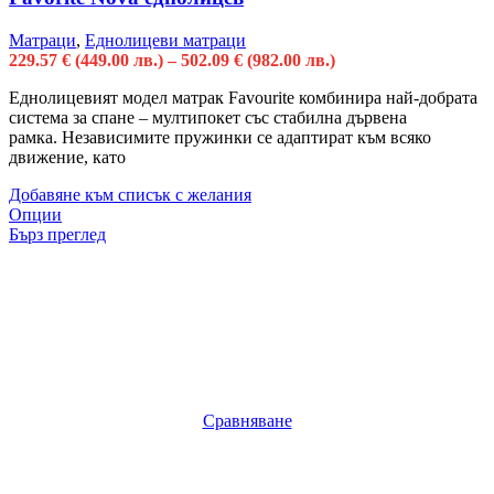
Матраци
,
Еднолицеви матраци
229.57
€
(449.00 лв.)
–
502.09
€
(982.00 лв.)
Еднолицевият модел матрак Favourite комбинира най-добрата
система за спане – мултипокет със стабилна дървена
рамка. Независимите пружинки се адаптират към всяко
движение, като
Добавяне към списък с желания
Опции
Бърз преглед
Сравняване