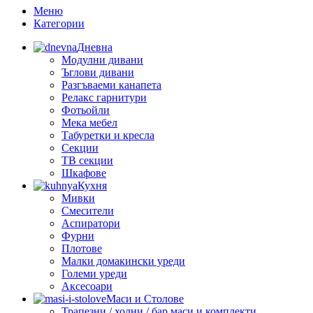
Меню
Категории
Дневна
Модулни дивани
Ъглови дивани
Разгъваеми канапета
Релакс гарнитури
Фотьойли
Мека мебел
Табуретки и кресла
Секции
ТВ секции
Шкафове
Кухня
Мивки
Смесители
Аспиратори
Фурни
Плотове
Малки домакински уреди
Големи уреди
Аксесоари
Маси и Столове
Трапезни / холни / бар маси и комплекти