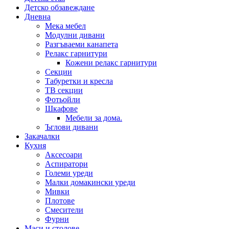
Детско обзавеждане
Дневна
Мека мебел
Модулни дивани
Разгъваеми канапета
Релакс гарнитури
Кожени релакс гарнитури
Секции
Табуретки и кресла
ТВ секции
Фотьойли
Шкафове
Мебели за дома.
Ъглови дивани
Закачалки
Кухня
Аксесоари
Аспиратори
Големи уреди
Малки домакински уреди
Мивки
Плотове
Смесители
Фурни
Маси и столове