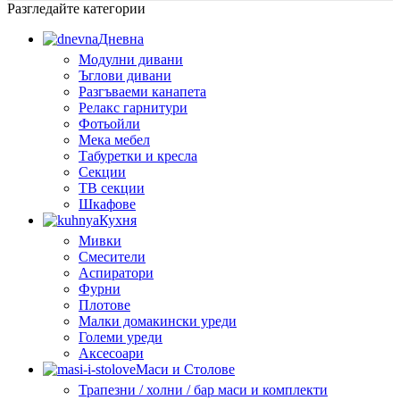
Разгледайте категории
Дневна
Модулни дивани
Ъглови дивани
Разгъваеми канапета
Релакс гарнитури
Фотьойли
Мека мебел
Табуретки и кресла
Секции
ТВ секции
Шкафове
Кухня
Мивки
Смесители
Аспиратори
Фурни
Плотове
Малки домакински уреди
Големи уреди
Аксесоари
Маси и Столове
Трапезни / холни / бар маси и комплекти