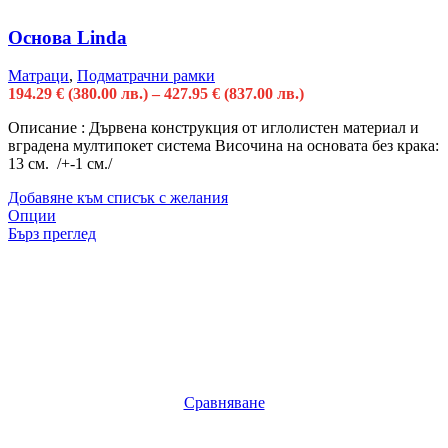
Основа Linda
Матраци
,
Подматрачни рамки
194.29
€
(380.00 лв.)
–
427.95
€
(837.00 лв.)
Описание : Дървена конструкция от иглолистен материал и
вградена мултипокет система Височина на основата без крака:
13 см. /+-1 см./
Добавяне към списък с желания
Опции
Бърз преглед
Сравняване