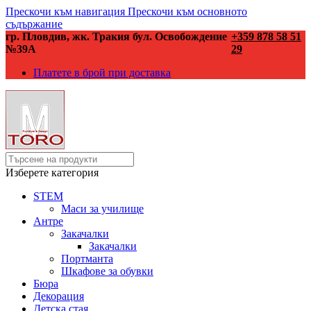
Прескочи към навигация
Прескочи към основното
съдържание
гр. Пловдив, жк. Тракия бул. Освобождение
+359 878 58 51
№39А
29
Платете в брой при доставка
Изберете категория
STEM
Маси за училище
Антре
Закачалки
Закачалки
Портманта
Шкафове за обувки
Бюра
Декорация
Детска стая