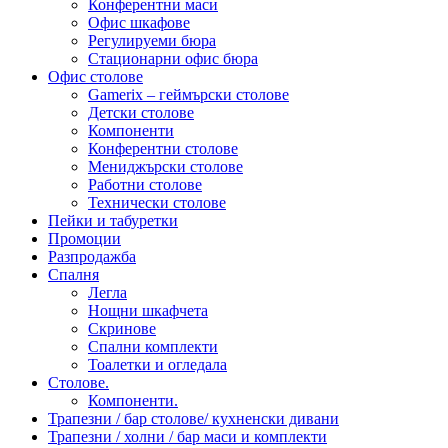
Конферентни маси
Офис шкафове
Регулируеми бюра
Стационарни офис бюра
Офис столове
Gamerix – геймърски столове
Детски столове
Компоненти
Конферентни столове
Мениджърски столове
Работни столове
Технически столове
Пейки и табуретки
Промоции
Разпродажба
Спалня
Легла
Нощни шкафчета
Скринове
Спални комплекти
Тоалетки и огледала
Столове.
Компоненти.
Трапезни / бар столове/ кухненски дивани
Трапезни / холни / бар маси и комплекти