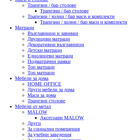
Трапезни / бар столове
Трапезни / бар столове
Трапезни / холни / бар маси и комплекти
Трапезни / холни / бар маси и комплекти
Матраци
Възглавници и завивки
Двулицеви матраци
Декоративни възглавници
Детски матраци
Еднолицеви матраци
Подматрачни рамки
Топ матраци
Топ матраци
Мебели за дома
HOME OFFICE
Други мебели за дома
Маси за дома
Трапезни столове
Мебели от метал
MALOW
Аксесоари MALOW
Други
За социални помещения
За учебни заведения