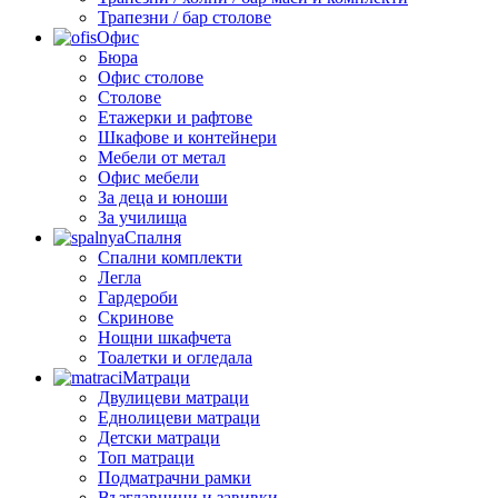
Трапезни / бар столове
Офис
Бюра
Офис столове
Столове
Етажерки и рафтове
Шкафове и контейнери
Мебели от метал
Офис мебели
За деца и юноши
За училища
Спалня
Спални комплекти
Легла
Гардероби
Скринове
Нощни шкафчета
Тоалетки и огледала
Матраци
Двулицеви матраци
Еднолицеви матраци
Детски матраци
Топ матраци
Подматрачни рамки
Възглавници и завивки