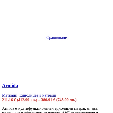
Сравняване
Armida
Матраци
,
Еднолицеви матраци
211.16
€
(412.99 лв.)
–
380.91
€
(745.00 лв.)
Armida е мултифункционален еднолицев матрак от два
подвижни и обръщащи се панела. AirFlex технология и