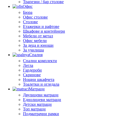
Трапезни / бар столове
Офис
Бюра
Офис столове
Столове
Етажерки и рафтове
Шкафове и контейнери
Мебели от метал
Офис мебели
За деца и юноши
За училища
Спалня
Спални комплекти
Легла
Гардероби
Скринове
Нощни шкафчета
Тоалетки и огледала
Матраци
Двулицеви матраци
Еднолицеви матраци
Детски матраци
Топ матраци
Подматрачни рамки