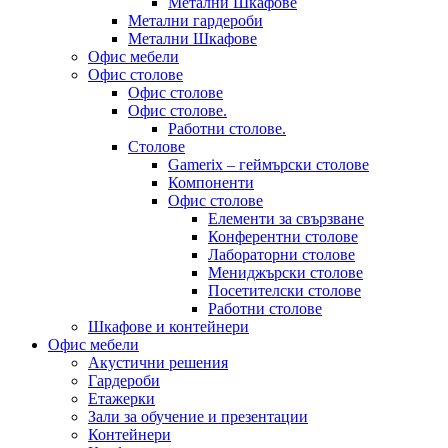
Метални Шкафове
Метални гардероби
Метални Шкафове
Офис мебели
Офис столове
Офис столове
Офис столове.
Работни столове.
Столове
Gamerix – геймърски столове
Компоненти
Офис столове
Елементи за свързване
Конферентни столове
Лабораторни столове
Мениджърски столове
Посетителски столове
Работни столове
Шкафове и контейнери
Офис мебели
Акустични решения
Гардероби
Етажерки
Зали за обучение и презентации
Контейнери