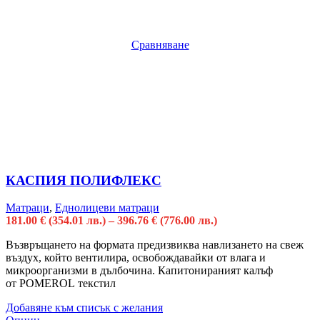
Сравняване
КАСПИЯ ПОЛИФЛЕКС
Матраци
,
Еднолицеви матраци
181.00
€
(354.01 лв.)
–
396.76
€
(776.00 лв.)
Възвръщането на формата предизвиква навлизането на свеж
въздух, който вентилира, освобождавайки от влага и
микроорганизми в дълбочина. Капитонираният калъф
от POMEROL текстил
Добавяне към списък с желания