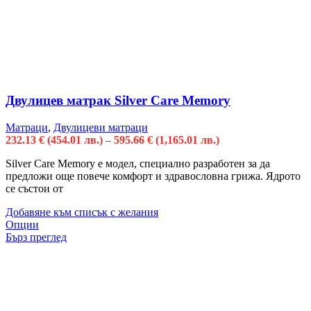
Двулицев матрак Silver Care Memory
Матраци
,
Двулицеви матраци
232.13
€
(454.01 лв.)
–
595.66
€
(1,165.01 лв.)
Silver Care Memory е модел, специално разработен за да
предложи още повече комфорт и здравословна грижа. Ядрото
се състои от
Добавяне към списък с желания
Опции
Бърз преглед