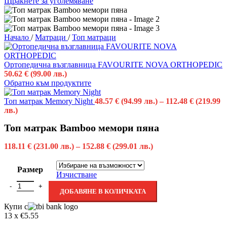
Щракнете за уголемяване
Начало
/
Матраци
/
Топ матраци
Ортопедична възглавница FAVOURITE NOVA ORTHOPEDIC
50.62
€
(99.00 лв.)
Обратно към продуктите
Топ матрак Memory Night
48.57
€
(94.99 лв.)
–
112.48
€
(219.99
лв.)
Топ матрак Bamboo мемори пяна
118.11
€
(231.00 лв.)
–
152.88
€
(299.01 лв.)
Размер
Изчистване
ДОБАВЯНЕ В КОЛИЧКАТА
Купи с
13 x €5.55