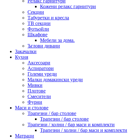
Релакс гарнитури
Кожени релакс гарнитури
Секции
Табуретки и кресла
ТВ секции
Фотьойли
Шкафове
Мебели за дома.
Ъглови дивани
Закачалки
Кухня
Аксесоари
Аспиратори
Големи уреди
Малки домакински уреди
Мивки
Плотове
Смесители
Фурни
Маси и столове
Трапезни / бар столове
Трапезни / бар столове
Трапезни / холни / бар маси и комплекти
Трапезни / холни / бар маси и комплекти
Матраци