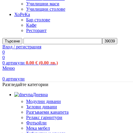
Училищни маси
Училищни столове
ХоРеКа
Бар столове
Кафе
Ресторант
Търсене
Вход / регистрация
0
0
0
артикули
0.00
€
(0.00 лв.)
Меню
0
артикули
Разгледайте категории
Дневна
Модулни дивани
Ъглови дивани
Разгъваеми канапета
Релакс гарнитури
Фотьойли
Мека мебел