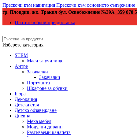
Прескочи към навигация
Прескочи към основното съдържание
гр. Пловдив, жк. Тракия бул. Освобождение №39А
+359 878 5
Платете в брой при доставка
Изберете категория
STEM
Маси за училище
Антре
Закачалки
Закачалки
Портманта
Шкафове за обувки
Бюра
Декорация
Детска стая
Детско обзавеждане
Дневна
Мека мебел
Модулни дивани
Разгъваеми канапета