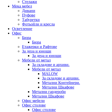
Стелажи
Мека мебел
Дивани
Пуфове
Табуретки
Фотьойли и кресла
Осветление
Офис
Бюра
Бюра
Етажерки и Рафтове
За деца и юноши
За деца и юноши
Мебели от метал
За складове и архиви.
Мебели от метал
MALOW
За складове и архиви.
Метални Контейнери.
Метални Шкафове
Метални гардероби
Метални Шкафове
Офис мебели
Офис столове
Офис столове