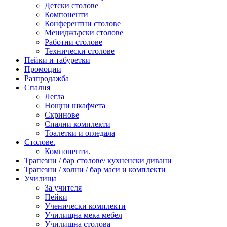
Детски столове
Компоненти
Конферентни столове
Мениджърски столове
Работни столове
Технически столове
Пейки и табуретки
Промоции
Разпродажба
Спалня
Легла
Нощни шкафчета
Скринове
Спални комплекти
Тоалетки и огледала
Столове.
Компоненти.
Трапезни / бар столове/ кухненски дивани
Трапезни / холни / бар маси и комплекти
Училища
За учителя
Пейки
Ученически комплекти
Училищна мека мебел
Училищна столова