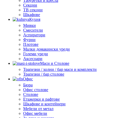
Табуретки и кресла
Секции
ТВ секции
Шкафове
Кухня
Мивки
Смесители
Аспиратори
Фурни
Плотове
Малки домакински уреди
Големи уреди
Аксесоари
Маси и Столове
Трапезни / холни / бар маси и комплекти
Трапезни / бар столове
Офис
Бюра
Офис столове
Столове
Етажерки и рафтове
Шкафове и контейнери
Мебели от метал
Офис мебели