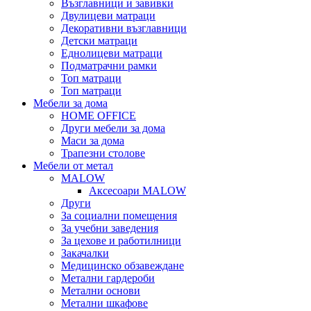
Възглавници и завивки
Двулицеви матраци
Декоративни възглавници
Детски матраци
Еднолицеви матраци
Подматрачни рамки
Топ матраци
Топ матраци
Мебели за дома
HOME OFFICE
Други мебели за дома
Маси за дома
Трапезни столове
Мебели от метал
MALOW
Аксесоари MALOW
Други
За социални помещения
За учебни заведения
За цехове и работилници
Закачалки
Медицинско обзавеждане
Метални гардероби
Метални основи
Метални шкафове