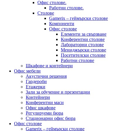
Офис столове.
Работни столове.
Столове
Gamerix – геймърски столове
Компоненти
Офис столове
Елементи за свързване
Конферентни столове
Лабораторни столове
Мениджърски столове
Посетителски столове
Работни столове
Шкафове и контейнери
Офис мебели
Акустични решения
Гардероби
Етажерки
Зали за обучение и презентации
Контейнери
Конферентни маси
Офис шкафове
Регулируеми бюра
Стационарни офис бюра
Офис столове
Gamerix – геймърски столове