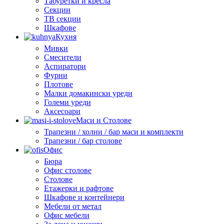
Табуретки и кресла
Секции
ТВ секции
Шкафове
Кухня
Мивки
Смесители
Аспиратори
Фурни
Плотове
Малки домакински уреди
Големи уреди
Аксесоари
Маси и Столове
Трапезни / холни / бар маси и комплекти
Трапезни / бар столове
Офис
Бюра
Офис столове
Столове
Етажерки и рафтове
Шкафове и контейнери
Мебели от метал
Офис мебели