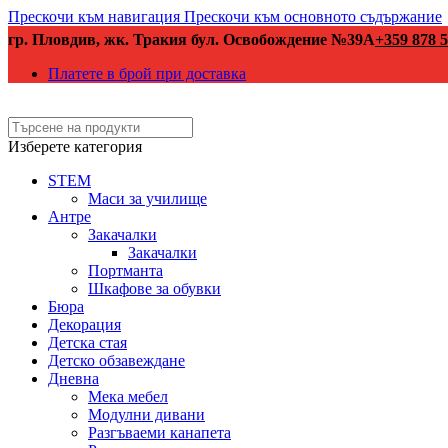
Прескочи към навигация
Прескочи към основното съдържание
гр. Пловдив, жк. Тракия бул. Освобождение №39А
+359 878 5
Платете в брой при доставка
Изберете категория
STEM
Маси за училище
Антре
Закачалки
Закачалки
Портманта
Шкафове за обувки
Бюра
Декорация
Детска стая
Детско обзавеждане
Дневна
Мека мебел
Модулни дивани
Разгъваеми канапета