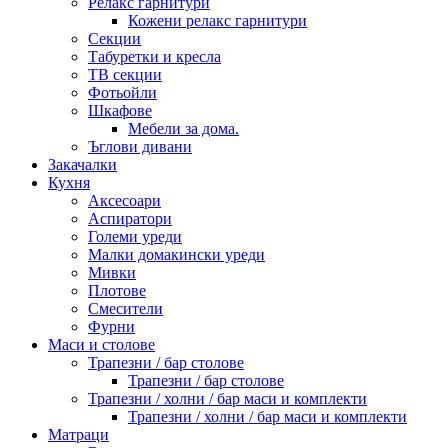
Релакс гарнитури
Кожени релакс гарнитури
Секции
Табуретки и кресла
ТВ секции
Фотьойли
Шкафове
Мебели за дома.
Ъглови дивани
Закачалки
Кухня
Аксесоари
Аспиратори
Големи уреди
Малки домакински уреди
Мивки
Плотове
Смесители
Фурни
Маси и столове
Трапезни / бар столове
Трапезни / бар столове
Трапезни / холни / бар маси и комплекти
Трапезни / холни / бар маси и комплекти
Матраци