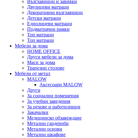
Възглавници и завивки
Двулицеви матраци
Декоративни възглавници
Детски матраци
Еднолицеви матраци
Подматрачни рамки
Топ матраци
Топ матраци
Мебели за дома
HOME OFFICE
Други мебели за дома
Маси за дома
Трапезни столове
Мебели от метал
MALOW
Аксесоари MALOW
Други
За социални помещения
За учебни заведения
За цехове и работилници
Закачалки
Медицинско обзавеждане
Метални гардероби
Метални основи
Метални шкафове