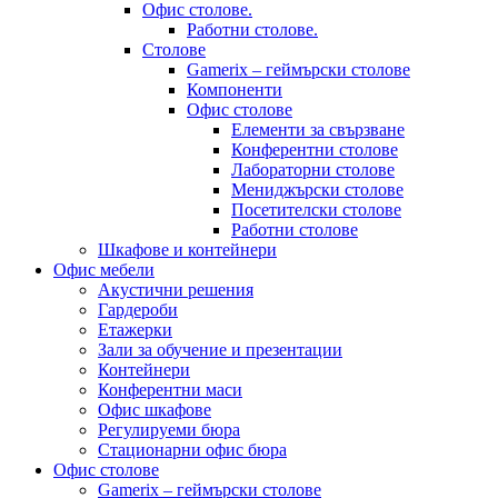
Офис столове.
Работни столове.
Столове
Gamerix – геймърски столове
Компоненти
Офис столове
Елементи за свързване
Конферентни столове
Лабораторни столове
Мениджърски столове
Посетителски столове
Работни столове
Шкафове и контейнери
Офис мебели
Акустични решения
Гардероби
Етажерки
Зали за обучение и презентации
Контейнери
Конферентни маси
Офис шкафове
Регулируеми бюра
Стационарни офис бюра
Офис столове
Gamerix – геймърски столове