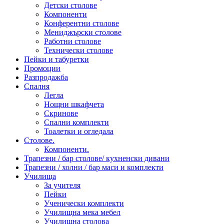
Детски столове
Компоненти
Конферентни столове
Мениджърски столове
Работни столове
Технически столове
Пейки и табуретки
Промоции
Разпродажба
Спалня
Легла
Нощни шкафчета
Скринове
Спални комплекти
Тоалетки и огледала
Столове.
Компоненти.
Трапезни / бар столове/ кухненски дивани
Трапезни / холни / бар маси и комплекти
Училища
За учителя
Пейки
Ученически комплекти
Училищна мека мебел
Училищна столова