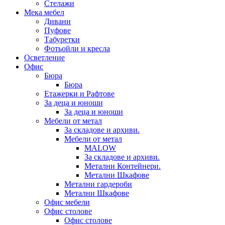
Стелажи
Мека мебел
Дивани
Пуфове
Табуретки
Фотьойли и кресла
Осветление
Офис
Бюра
Бюра
Етажерки и Рафтове
За деца и юноши
За деца и юноши
Мебели от метал
За складове и архиви.
Мебели от метал
MALOW
За складове и архиви.
Метални Контейнери.
Метални Шкафове
Метални гардероби
Метални Шкафове
Офис мебели
Офис столове
Офис столове