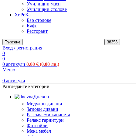
Училищни маси
Училищни столове
ХоРеКа
Бар столове
Кафе
Ресторант
Търсене
Вход / регистрация
0
0
0
артикули
0.00
€
(0.00 лв.)
Меню
0
артикули
Разгледайте категории
Дневна
Модулни дивани
Ъглови дивани
Разгъваеми канапета
Релакс гарнитури
Фотьойли
Мека мебел