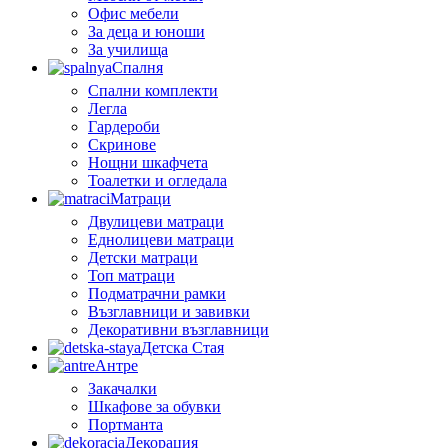
Офис мебели
За деца и юноши
За училища
Спалня
Спални комплекти
Легла
Гардероби
Скринове
Нощни шкафчета
Тоалетки и огледала
Матраци
Двулицеви матраци
Еднолицеви матраци
Детски матраци
Топ матраци
Подматрачни рамки
Възглавници и завивки
Декоративни възглавници
Детска Стая
Антре
Закачалки
Шкафове за обувки
Портманта
Декорация