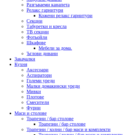
Разгъваеми канапета
Релакс гарнитури
Кожени релакс гарнитури
Секции
Табуретки и кресла
ТВ секции
Фотьойли
Шкафове
Мебели за дома.
Ъглови дивани
Закачалки
Кухня
Аксесоари
Аспиратори
Големи уреди
Малки домакински уреди
Мивки
Плотове
Смесители
Фурни
Маси и столове
Трапезни / бар столове
Трапезни / бар столове
Трапезни / холни / бар маси и комплекти
Трапезни / холни / бар маси и комплекти