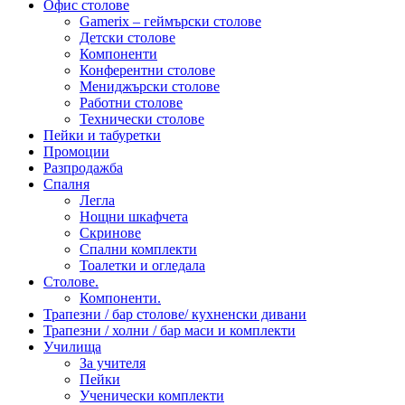
Офис столове
Gamerix – геймърски столове
Детски столове
Компоненти
Конферентни столове
Мениджърски столове
Работни столове
Технически столове
Пейки и табуретки
Промоции
Разпродажба
Спалня
Легла
Нощни шкафчета
Скринове
Спални комплекти
Тоалетки и огледала
Столове.
Компоненти.
Трапезни / бар столове/ кухненски дивани
Трапезни / холни / бар маси и комплекти
Училища
За учителя
Пейки
Ученически комплекти