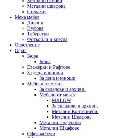
Метални основи
Метални шкафове
Стелажи
Мека мебел
Дивани
Пуфове
Табуретки
Фотьойли и кресла
Осветление
Офис
Бюра
Бюра
Етажерки и Рафтове
За деца и юноши
За деца и юноши
Мебели от метал
За складове и архиви.
Мебели от метал
MALOW
За складове и архиви.
Метални Контейнери.
Метални Шкафове
Метални гардероби
Метални Шкафове
Офис мебели