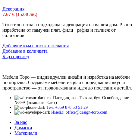
Декорация
7.67
€
(15.00 лв.)
Текстилна тиква подходяща за декорация на вашия дом. Ръчно
изработена от памучен плат, филц , рафия и пълнеж от
силиконов
Добавяне към списък с желания
Добавяне в количката
Бърз преглед
Мебели Торо — индивидуален дизайн и изработка на мебели
по поръчка. Създаваме мебели изцяло според вашия вкус и
пространство — от първоначалната идея до последния детайл.
гр. Пловдив, жк. Тракия, бул. Освобождение
№39А (комплекс Елит)
Тел: +359 878 58 51 29
Имейл: office@design-toro.com
За нас
Дамаски
Материали