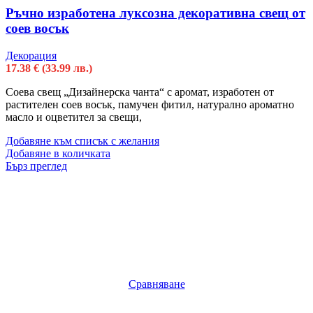
Ръчно изработена луксозна декоративна свещ от
соев восък
Декорация
17.38
€
(33.99 лв.)
Соева свещ „Дизайнерска чанта“ с аромат, изработен от
растителен соев восък, памучен фитил, натурално ароматно
масло и оцветител за свещи,
Добавяне към списък с желания
Добавяне в количката
Бърз преглед
Сравняване