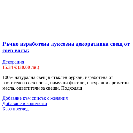
Ръчно изработена луксозна декоративна свещ от
соев восък
Декорация
15.34
€
(30.00 лв.)
100% натурална свещ в стъклен буркан, изработена от
растителен соев восък, памучни фитили, натурални ароматни
масла, оцветители за свещи. Подходящ
Добавяне към списък с желания
Добавяне в количката
Бърз преглед