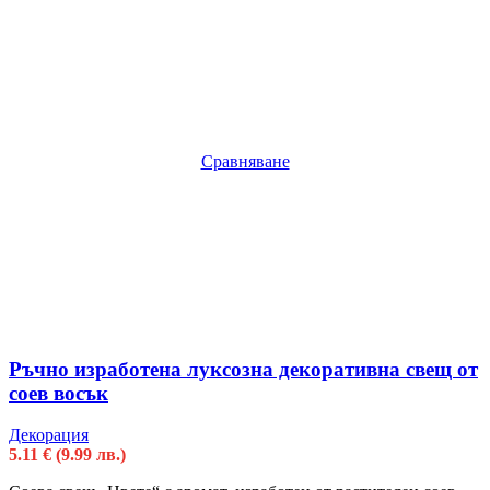
Сравняване
Ръчно изработена луксозна декоративна свещ от
соев восък
Декорация
5.11
€
(9.99 лв.)