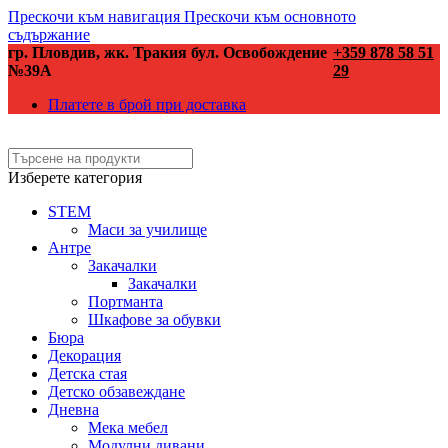
Прескочи към навигация
Прескочи към основното
съдържание
гр. Пловдив, жк. Тракия бул. Освобождение
+359 878 58 51
№39А
29
Платете в брой при доставка
Изберете категория
STEM
Маси за училище
Антре
Закачалки
Закачалки
Портманта
Шкафове за обувки
Бюра
Декорация
Детска стая
Детско обзавеждане
Дневна
Мека мебел
Модулни дивани