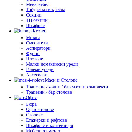
Мека мебел
Табуретки и кресла
Секции
ТВ секции
Шкафове
Кухня
Мивки
Смесители
Аспиратори
Фурни
Плотове
Малки домакински уреди
Големи уреди
Аксесоари
Маси и Столове
Трапезни / холни / бар маси и комплекти
Трапезни / бар столове
Офис
Бюра
Офис столове
Столове
Етажерки и рафтове
Шкафове и контейнери
Мебели от метал