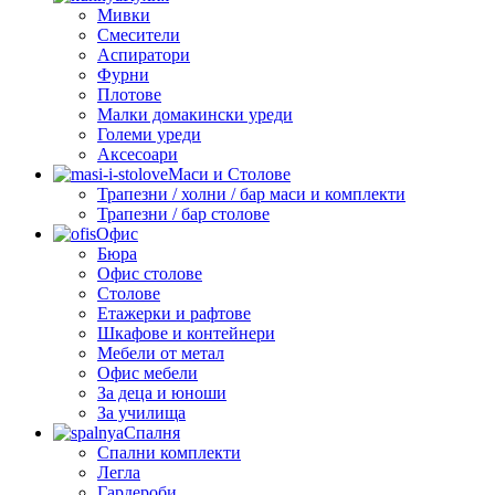
Мивки
Смесители
Аспиратори
Фурни
Плотове
Малки домакински уреди
Големи уреди
Аксесоари
Маси и Столове
Трапезни / холни / бар маси и комплекти
Трапезни / бар столове
Офис
Бюра
Офис столове
Столове
Етажерки и рафтове
Шкафове и контейнери
Мебели от метал
Офис мебели
За деца и юноши
За училища
Спалня
Спални комплекти
Легла
Гардероби