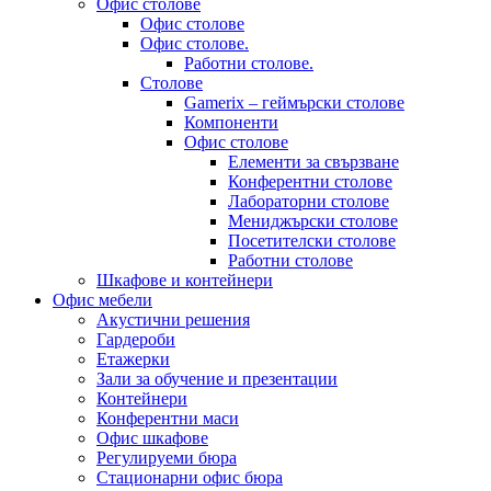
Офис столове
Офис столове
Офис столове.
Работни столове.
Столове
Gamerix – геймърски столове
Компоненти
Офис столове
Елементи за свързване
Конферентни столове
Лабораторни столове
Мениджърски столове
Посетителски столове
Работни столове
Шкафове и контейнери
Офис мебели
Акустични решения
Гардероби
Етажерки
Зали за обучение и презентации
Контейнери
Конферентни маси
Офис шкафове
Регулируеми бюра
Стационарни офис бюра