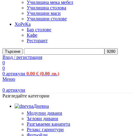
Училищна мека мебел
Училищна столова
Училищни маси
Училищни столове
ХоРеКа
Бар столове
Кафе
Ресторант
Търсене
Вход / регистрация
0
0
0
артикули
0.00
€
(0.00 лв.)
Меню
0
артикули
Разгледайте категории
Дневна
Модулни дивани
Ъглови дивани
Разгъваеми канапета
Релакс гарнитури
Фотьойли