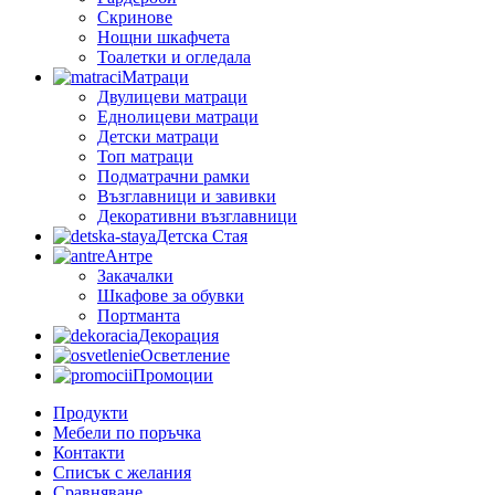
Скринове
Нощни шкафчета
Тоалетки и огледала
Матраци
Двулицеви матраци
Еднолицеви матраци
Детски матраци
Топ матраци
Подматрачни рамки
Възглавници и завивки
Декоративни възглавници
Детска Стая
Антре
Закачалки
Шкафове за обувки
Портманта
Декорация
Осветление
Промоции
Продукти
Мебели по поръчка
Контакти
Списък с желания
Сравняване