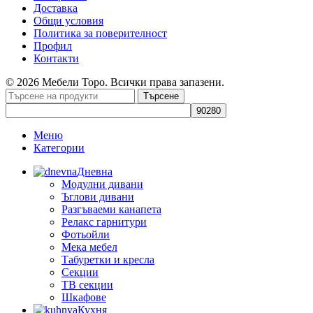
Доставка
Общи условия
Политика за поверителност
Профил
Контакти
© 2026 Мебели Торо. Всички права запазени.
Търсене
Меню
Категории
Дневна
Модулни дивани
Ъглови дивани
Разгъваеми канапета
Релакс гарнитури
Фотьойли
Мека мебел
Табуретки и кресла
Секции
ТВ секции
Шкафове
Кухня