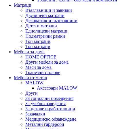
Матраци
Възглавници и завивки
Двулицеви матраци
Декоративни възглавници
Детски матраци
Еднолицеви матраци
Подматрачни рамки
Топ матраци
Топ матраци
Мебели за дома
HOME OFFICE
Други мебели за дома
Маси за дома
Трапезни столове
Мебели от метал
MALOW
Аксесоари MALOW
Други
За социални помещения
За учебни заведения
За цехове и работилници
Закачалки
Медицинско обзавеждане
Метални гардероби