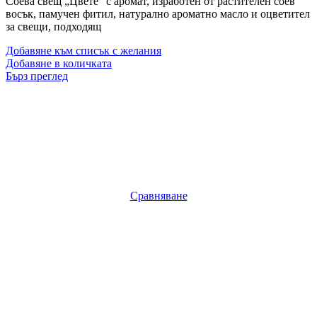
Соева свещ „Цвете“ с аромат, изработен от растителен соев
восък, памучен фитил, натурално ароматно масло и оцветител
за свещи, подходящ
Добавяне към списък с желания
Добавяне в количката
Бърз преглед
Сравняване