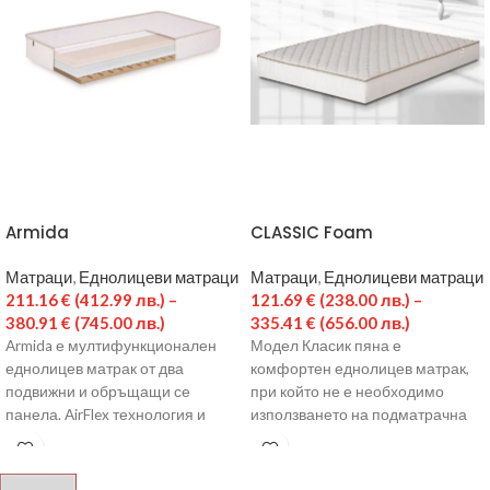
Armida
CLASSIC Foam
Матраци
,
Еднолицеви матраци
Матраци
,
Еднолицеви матраци
211.16
€
(412.99 лв.)
–
121.69
€
(238.00 лв.)
–
380.91
€
(745.00 лв.)
335.41
€
(656.00 лв.)
Armida е мултифункционален
Модел Класик пяна е
еднолицев матрак от два
комфортен еднолицев матрак,
подвижни и обръщащи се
при който не е необходимо
панела. AirFlex технология и
използването на подматрачна
множеството вентилационни
рамка. Ядрото е направено от
канали по профила
еластична пяна.