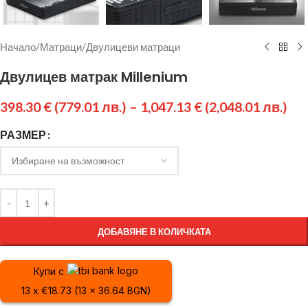
Начало
/
Матраци
/
Двулицеви матраци
Двулицев матрак Millenium
398.30
€
(779.01 лв.)
–
1,047.13
€
(2,048.01 лв.)
РАЗМЕР
ДОБАВЯНЕ В КОЛИЧКАТА
Купи с
13 x €18.73 (13 x 36.64 BGN)