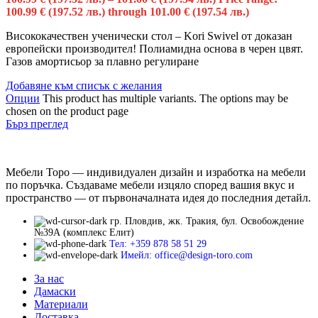
100.99 € (197.52 лв.) through 101.00 € (197.54 лв.)
Висококачествен ученически стол – Kori Swivel от доказан
европейски производител! Полиамидна основа в черен цвят.
Газов амортисьор за плавно регулиране
Добавяне към списък с желания
Опции
This product has multiple variants. The options may be
chosen on the product page
Бърз преглед
Мебели Торо — индивидуален дизайн и изработка на мебели
по поръчка. Създаваме мебели изцяло според вашия вкус и
пространство — от първоначалната идея до последния детайл.
гр. Пловдив, жк. Тракия, бул. Освобождение
№39А (комплекс Елит)
Тел: +359 878 58 51 29
Имейл: office@design-toro.com
За нас
Дамаски
Материали
Доставка