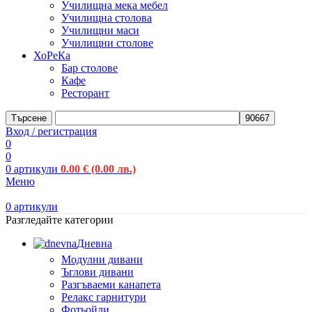
Училищна мека мебел
Училищна столова
Училищни маси
Училищни столове
ХоРеКа
Бар столове
Кафе
Ресторант
Търсене
Вход / регистрация
0
0
0
артикули
0.00
€
(0.00 лв.)
Меню
0
артикули
Разгледайте категории
Дневна
Модулни дивани
Ъглови дивани
Разгъваеми канапета
Релакс гарнитури
Фотьойли