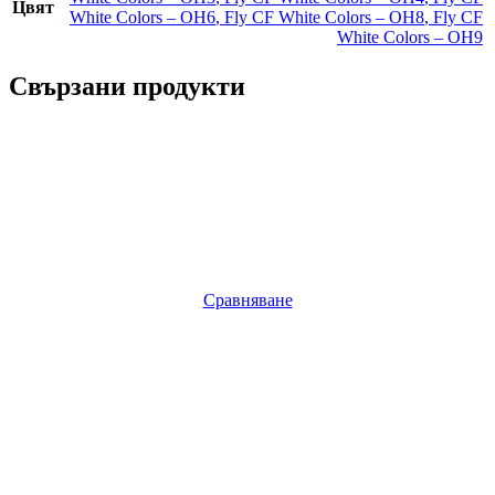
Цвят
White Colors – OH6
,
Fly CF White Colors – OH8
,
Fly CF
White Colors – OH9
Свързани продукти
Сравняване