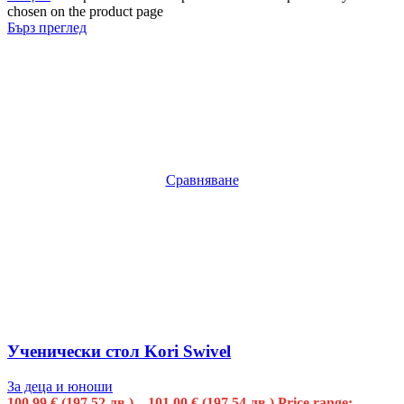
chosen on the product page
Бърз преглед
Сравняване
Ученически стол Kori Swivel
За деца и юноши
100.99
€
(197.52 лв.)
–
101.00
€
(197.54 лв.)
Price range: