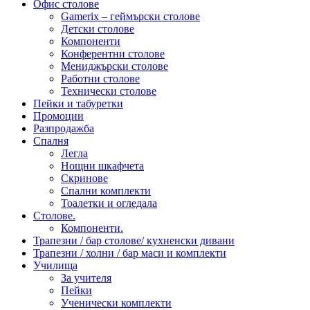
Офис столове
Gamerix – геймърски столове
Детски столове
Компоненти
Конферентни столове
Мениджърски столове
Работни столове
Технически столове
Пейки и табуретки
Промоции
Разпродажба
Спалня
Легла
Нощни шкафчета
Скринове
Спални комплекти
Тоалетки и огледала
Столове.
Компоненти.
Трапезни / бар столове/ кухненски дивани
Трапезни / холни / бар маси и комплекти
Училища
За учителя
Пейки
Ученически комплекти