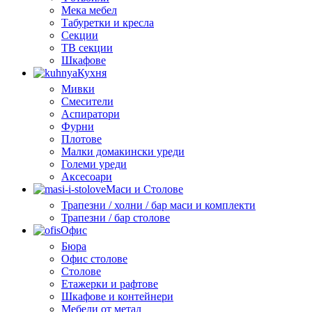
Мека мебел
Табуретки и кресла
Секции
ТВ секции
Шкафове
Кухня
Мивки
Смесители
Аспиратори
Фурни
Плотове
Малки домакински уреди
Големи уреди
Аксесоари
Маси и Столове
Трапезни / холни / бар маси и комплекти
Трапезни / бар столове
Офис
Бюра
Офис столове
Столове
Етажерки и рафтове
Шкафове и контейнери
Мебели от метал