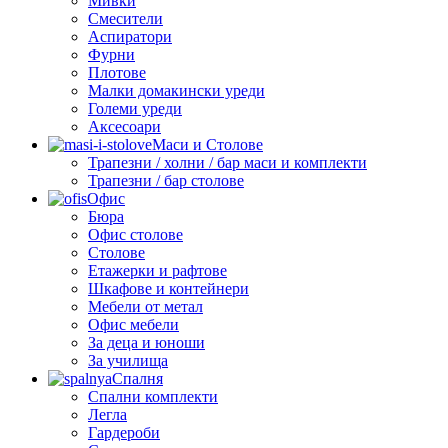
Мивки
Смесители
Аспиратори
Фурни
Плотове
Малки домакински уреди
Големи уреди
Аксесоари
Маси и Столове
Трапезни / холни / бар маси и комплекти
Трапезни / бар столове
Офис
Бюра
Офис столове
Столове
Етажерки и рафтове
Шкафове и контейнери
Мебели от метал
Офис мебели
За деца и юноши
За училища
Спалня
Спални комплекти
Легла
Гардероби