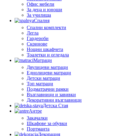
Офис мебели
За деца и юноши
За училища
Спалня
Спални комплекти
Легла
Гардероби
Скринове
Нощни шкафчета
Тоалетки и огледала
Матраци
Двулицеви матраци
Еднолицеви матраци
Детски матраци
Топ матраци
Подматрачни рамки
Възглавници и завивки
Декоративни възглавници
Детска Стая
Антре
Закачалки
Шкафове за обувки
Портманта
Декорация