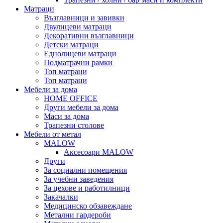
Матраци
Възглавници и завивки
Двулицеви матраци
Декоративни възглавници
Детски матраци
Еднолицеви матраци
Подматрачни рамки
Топ матраци
Топ матраци
Мебели за дома
HOME OFFICE
Други мебели за дома
Маси за дома
Трапезни столове
Мебели от метал
MALOW
Аксесоари MALOW
Други
За социални помещения
За учебни заведения
За цехове и работилници
Закачалки
Медицинско обзавеждане
Метални гардероби