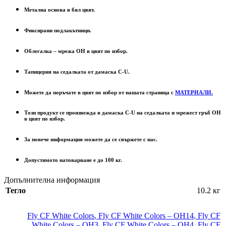
Метална основа в бял цвят.
Фиксирани подлакътници.
Облегалка – мрежа OH в цвят по избор.
Тапицерия на седалката от дамаска C-U.
Можете да поръчате в цвят по избор от нашата страница с
МАТЕРИАЛИ.
Този продукт се произвежда в дамаска C-U на седалката и мрежест гръб OH
в цвят по избор.
За повече информация можете да се свържете с нас.
Допустимото натоварване е до 100 кг.
Допълнителна информация
Тегло
10.2 кг
Fly CF White Colors
,
Fly CF White Colors – OH14
,
Fly CF
White Colors – OH3
,
Fly CF White Colors – OH4
,
Fly CF