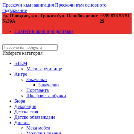
Прескочи към навигация
Прескочи към основното
съдържание
гр. Пловдив, жк. Тракия бул. Освобождение
+359 878 58 51
№39А
29
Платете в брой при доставка
Изберете категория
STEM
Маси за училище
Антре
Закачалки
Закачалки
Портманта
Шкафове за обувки
Бюра
Декорация
Детска стая
Детско обзавеждане
Дневна
Мека мебел
Модулни дивани