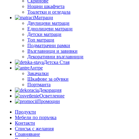
Скринове
Нощни шкафчета
Тоалетки и огледала
Матраци
Двулицеви матраци
Еднолицеви матраци
Детски матраци
Топ матраци
Подматрачни рамки
Възглавници и завивки
Декоративни възглавници
Детска Стая
Антре
Закачалки
Шкафове за обувки
Портманта
Декорация
Осветление
Промоции
Продукти
Мебели по поръчка
Контакти
Списък с желания
Сравняване