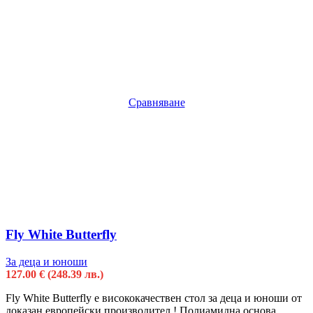
Сравняване
Fly White Butterfly
За деца и юноши
127.00
€
(248.39 лв.)
Fly White Butterfly е висококачествен стол за деца и юноши от
доказан европейски производител ! Полиамидна основa.