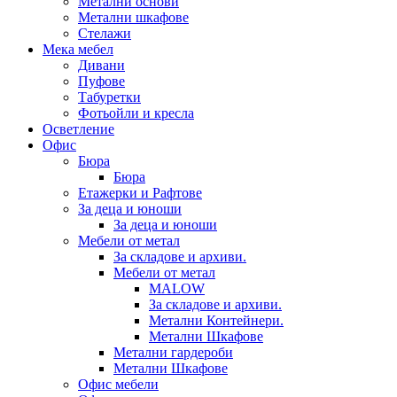
Метални основи
Метални шкафове
Стелажи
Мека мебел
Дивани
Пуфове
Табуретки
Фотьойли и кресла
Осветление
Офис
Бюра
Бюра
Етажерки и Рафтове
За деца и юноши
За деца и юноши
Мебели от метал
За складове и архиви.
Мебели от метал
MALOW
За складове и архиви.
Метални Контейнери.
Метални Шкафове
Метални гардероби
Метални Шкафове
Офис мебели