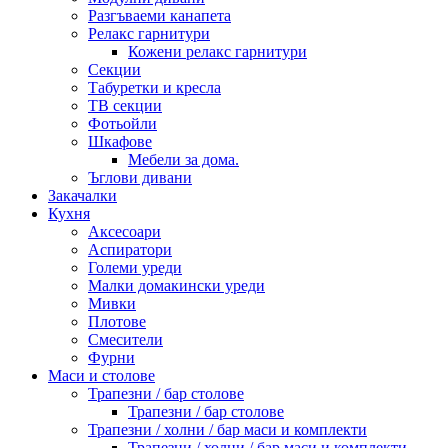
Разгъваеми канапета
Релакс гарнитури
Кожени релакс гарнитури
Секции
Табуретки и кресла
ТВ секции
Фотьойли
Шкафове
Мебели за дома.
Ъглови дивани
Закачалки
Кухня
Аксесоари
Аспиратори
Големи уреди
Малки домакински уреди
Мивки
Плотове
Смесители
Фурни
Маси и столове
Трапезни / бар столове
Трапезни / бар столове
Трапезни / холни / бар маси и комплекти
Трапезни / холни / бар маси и комплекти