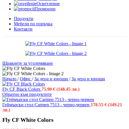
Осветление
Промоции
Продукти
Мебели по поръчка
Контакти
Щракнете за уголемяване
Начало
/
Офис
/
За деца и юноши
/
За деца и юноши
Fly CF Black Colors
75.90
€
(148.45 лв.)
Обратно към продуктите
Геймърски стол Carmen 7513 - черно-червен
178.55
€
(349.21
лв.)
Fly CF White Colors