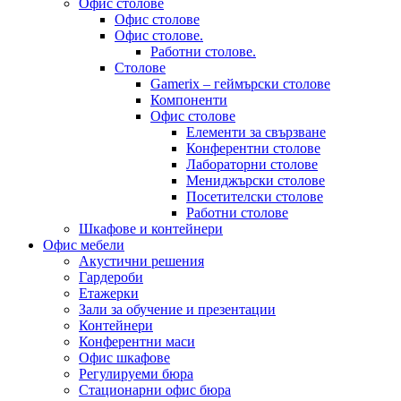
Офис столове
Офис столове
Офис столове.
Работни столове.
Столове
Gamerix – геймърски столове
Компоненти
Офис столове
Елементи за свързване
Конферентни столове
Лабораторни столове
Мениджърски столове
Посетителски столове
Работни столове
Шкафове и контейнери
Офис мебели
Акустични решения
Гардероби
Етажерки
Зали за обучение и презентации
Контейнери
Конферентни маси
Офис шкафове
Регулируеми бюра
Стационарни офис бюра