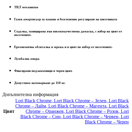
TILT механизъм
Газов амортисьор за плавно и безстепенно регулиране на височината
Седалка, тапицирана във висококачествена дамаска, с избор на цвят от
посочените.
Ергономична облегалка в мрежа и в цвят по избор от посочените.
Лумбална опора.
Фиксирани подлакътници в черен цвят.
Допустимо натоварване до 110 кг.
Допълнителна информация
Lori Black Chrome
,
Lori Black Chrome – Зелен
,
Lori Black
Chrome – Лайм
,
Lori Black Chrome – Магента
,
Lori Black
Цвят
Chrome – Оранжев
,
Lori Black Chrome – Розов
,
Lori
Black Chrome – Син
,
Lori Black Chrome – Червен
,
Lori
Black Chrome – Черен