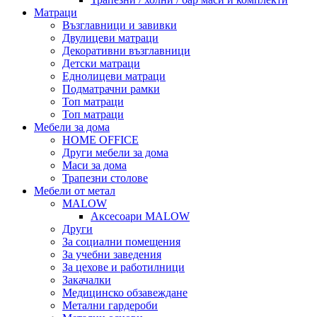
Матраци
Възглавници и завивки
Двулицеви матраци
Декоративни възглавници
Детски матраци
Еднолицеви матраци
Подматрачни рамки
Топ матраци
Топ матраци
Мебели за дома
HOME OFFICE
Други мебели за дома
Маси за дома
Трапезни столове
Мебели от метал
MALOW
Аксесоари MALOW
Други
За социални помещения
За учебни заведения
За цехове и работилници
Закачалки
Медицинско обзавеждане
Метални гардероби