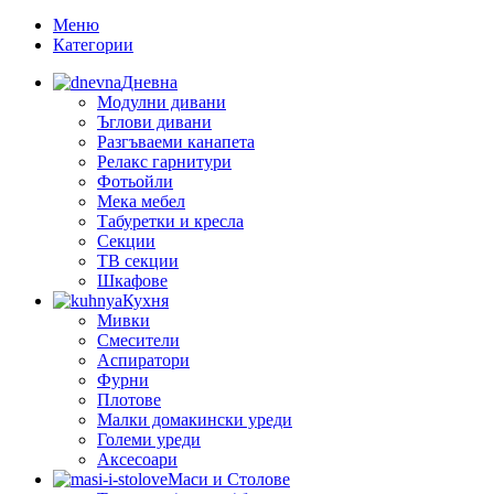
Меню
Категории
Дневна
Модулни дивани
Ъглови дивани
Разгъваеми канапета
Релакс гарнитури
Фотьойли
Мека мебел
Табуретки и кресла
Секции
ТВ секции
Шкафове
Кухня
Мивки
Смесители
Аспиратори
Фурни
Плотове
Малки домакински уреди
Големи уреди
Аксесоари
Маси и Столове