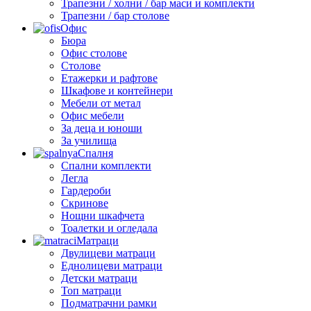
Трапезни / холни / бар маси и комплекти
Трапезни / бар столове
Офис
Бюра
Офис столове
Столове
Етажерки и рафтове
Шкафове и контейнери
Мебели от метал
Офис мебели
За деца и юноши
За училища
Спалня
Спални комплекти
Легла
Гардероби
Скринове
Нощни шкафчета
Тоалетки и огледала
Матраци
Двулицеви матраци
Еднолицеви матраци
Детски матраци
Топ матраци
Подматрачни рамки