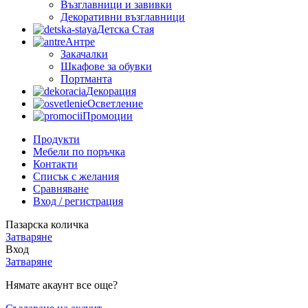
Възглавници и завивки
Декоративни възглавници
Детска Стая
Антре
Закачалки
Шкафове за обувки
Портманта
Декорация
Осветление
Промоции
Продукти
Мебели по поръчка
Контакти
Списък с желания
Сравняване
Вход / регистрация
Пазарска количка
Затваряне
Вход
Затваряне
Нямате акаунт все още?