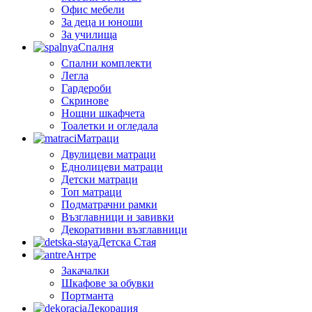
Офис мебели
За деца и юноши
За училища
Спалня
Спални комплекти
Легла
Гардероби
Скринове
Нощни шкафчета
Тоалетки и огледала
Матраци
Двулицеви матраци
Еднолицеви матраци
Детски матраци
Топ матраци
Подматрачни рамки
Възглавници и завивки
Декоративни възглавници
Детска Стая
Антре
Закачалки
Шкафове за обувки
Портманта
Декорация