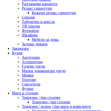
Разгъваеми канапета
Релакс гарнитури
Кожени релакс гарнитури
Секции
Табуретки и кресла
ТВ секции
Фотьойли
Шкафове
Мебели за дома.
Ъглови дивани
Закачалки
Кухня
Аксесоари
Аспиратори
Големи уреди
Малки домакински уреди
Мивки
Плотове
Смесители
Фурни
Маси и столове
Трапезни / бар столове
Трапезни / бар столове
Трапезни / холни / бар маси и комплекти
Трапезни / холни / бар маси и комплекти