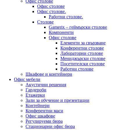
Офис столове
Офис столове
Офис столове.
Работни столове.
Столове
Gamerix – геймърски столове
Компоненти
Офис столове
Елементи за свързване
Конферентни столове
Лабораторни столове
Мениджърски столове
Посетителски столове
Работни столове
Шкафове и контейнери
Офис мебели
Акустични решения
Гардероби
Етажерки
Зали за обучение и презентации
Контейнери
Конферентни маси
Офис шкафове
Регулируеми бюра
Стационарни офис бюра