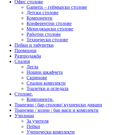
Офис столове
Gamerix – геймърски столове
Детски столове
Компоненти
Конферентни столове
Мениджърски столове
Работни столове
Технически столове
Пейки и табуретки
Промоции
Разпродажба
Спалня
Легла
Нощни шкафчета
Скринове
Спални комплекти
Тоалетки и огледала
Столове.
Компоненти.
Трапезни / бар столове/ кухненски дивани
Трапезни / холни / бар маси и комплекти
Училища
За учителя
Пейки
Ученически комплекти