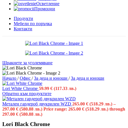
Осветление
Промоции
Продукти
Мебели по поръчка
Контакти
Щракнете за уголемяване
Начало
/
Офис
/
За деца и юноши
/
За деца и юноши
Lori White Chrome
59.99
€
(117.33 лв.)
Обратно към продуктите
Метален гардероб двукрилен WZD
265.00
€
(518.29 лв.)
–
297.00
€
(580.88 лв.)
Price range: 265.00 € (518.29 лв.) through
297.00 € (580.88 лв.)
Lori Black Chrome