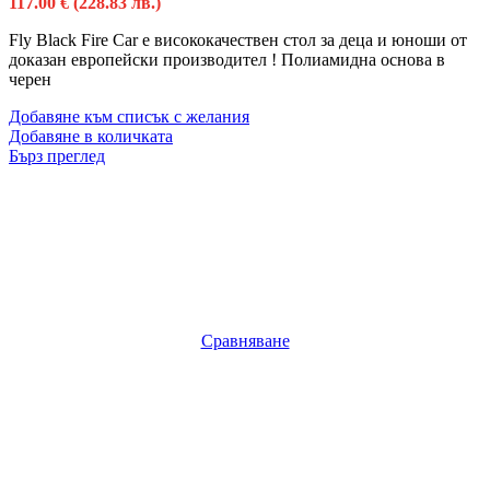
117.00
€
(228.83 лв.)
Fly Black Fire Car е висококачествен стол за деца и юноши от
доказан европейски производител ! Полиамидна основa в
черен
Добавяне към списък с желания
Добавяне в количката
Бърз преглед
Сравняване