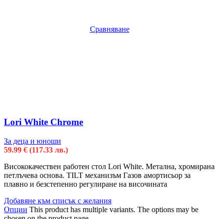
Сравняване
Lori White Chrome
За деца и юноши
59.99
€
(117.33 лв.)
Висококачествен работен стол Lori White. Метална, хромирана
петлъчева основа. TILT механизъм Газов амортисьор за
плавно и безстепенно регулиране на височината
Добавяне към списък с желания
Опции
This product has multiple variants. The options may be
chosen on the product page