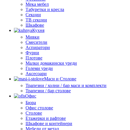
Мека мебел
Табуретки и кресла
Секции
ТВ секции
Шкафове
Кухня
Мивки
Смесители
Аспиратори
Фурни
Плотове
Малки домакински уреди
Големи уреди
Аксесоари
Маси и Столове
Трапезни / холни / бар маси и комплекти
Трапезни / бар столове
Офис
Бюра
Офис столове
Столове
Етажерки и рафтове
Шкафове и контейнери
Мебели от метал