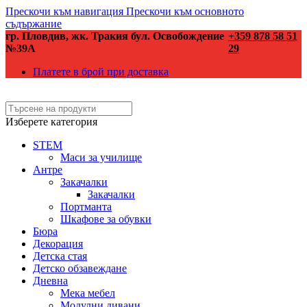
Прескочи към навигация
Прескочи към основното
съдържание
гр. Пловдив, жк. Тракия бул. Освобождение
+359 878 58 51
№39А
29
Платете в брой при доставка
Изберете категория
STEM
Маси за училище
Антре
Закачалки
Закачалки
Портманта
Шкафове за обувки
Бюра
Декорация
Детска стая
Детско обзавеждане
Дневна
Мека мебел
Модулни дивани