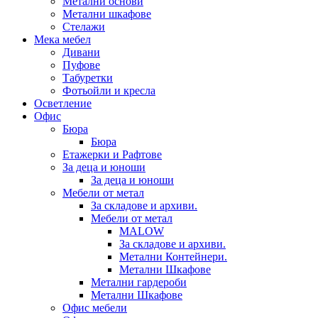
Метални основи
Метални шкафове
Стелажи
Мека мебел
Дивани
Пуфове
Табуретки
Фотьойли и кресла
Осветление
Офис
Бюра
Бюра
Етажерки и Рафтове
За деца и юноши
За деца и юноши
Мебели от метал
За складове и архиви.
Мебели от метал
MALOW
За складове и архиви.
Метални Контейнери.
Метални Шкафове
Метални гардероби
Метални Шкафове
Офис мебели