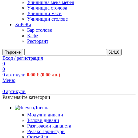
Училищна мека мебел
Училищна столова
Училищни маси
Училищни столове
ХоРеКа
Бар столове
Кафе
Ресторант
Търсене
Вход / регистрация
0
0
0
артикули
0.00
€
(0.00 лв.)
Меню
0
артикули
Разгледайте категории
Дневна
Модулни дивани
Ъглови дивани
Разгъваеми канапета
Релакс гарнитури
Фотьойли