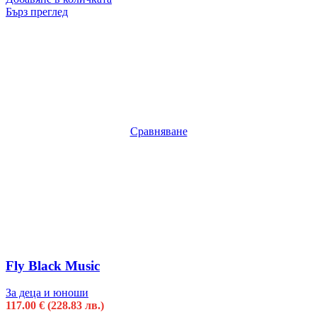
Бърз преглед
Сравняване
Fly Black Music
За деца и юноши
117.00
€
(228.83 лв.)