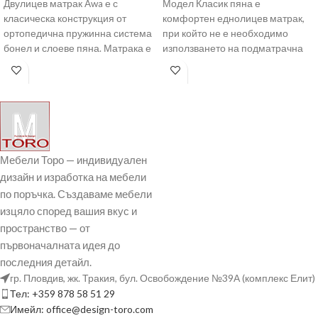
Двулицев матрак Awa е с
Модел Класик пяна е
класическа конструкция от
комфортен еднолицев матрак,
ортопедична пружинна система
при който не е необходимо
бонел и слоеве пяна. Матрака е
използването на подматрачна
с отлично съчетание
рамка. Ядрото е направено от
еластична пяна.
Мебели Торо — индивидуален
дизайн и изработка на мебели
по поръчка. Създаваме мебели
изцяло според вашия вкус и
пространство — от
първоначалната идея до
последния детайл.
гр. Пловдив, жк. Тракия, бул. Освобождение №39А (комплекс Елит)
Тел: +359 878 58 51 29
Имейл: office@design-toro.com