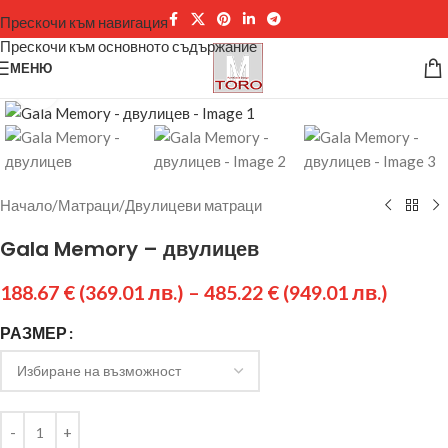
Прескочи към навигация
Прескочи към основното съдържание
МЕНЮ
Щракнете за уголемяване
Начало
/
Матраци
/
Двулицеви матраци
Gala Memory – двулицев
188.67
€
(369.01 лв.)
–
485.22
€
(949.01 лв.)
РАЗМЕР