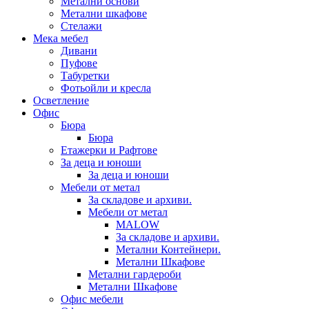
Метални основи
Метални шкафове
Стелажи
Мека мебел
Дивани
Пуфове
Табуретки
Фотьойли и кресла
Осветление
Офис
Бюра
Бюра
Етажерки и Рафтове
За деца и юноши
За деца и юноши
Мебели от метал
За складове и архиви.
Мебели от метал
MALOW
За складове и архиви.
Метални Контейнери.
Метални Шкафове
Метални гардероби
Метални Шкафове
Офис мебели