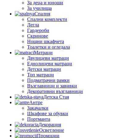
За деца и юноши
За училища
Спалня
Спални комплекти
Легла
Гардероби
Скринове
Нощни шкафчета
Тоалетки и огледала
Матраци
Двулицеви матраци
Еднолицеви матраци
Детски матраци
Топ матраци
Подматрачни рамки
Възглавници и завивки
Декоративни възглавници
Детска Стая
Антре
Закачалки
Шкафове за обувки
Портманта
Декорация
Осветление
Промоции