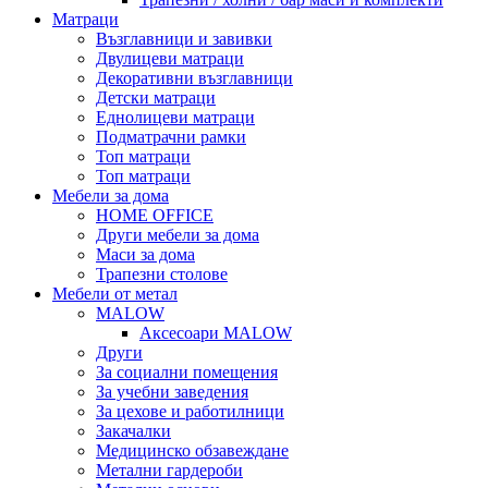
Матраци
Възглавници и завивки
Двулицеви матраци
Декоративни възглавници
Детски матраци
Еднолицеви матраци
Подматрачни рамки
Топ матраци
Топ матраци
Мебели за дома
HOME OFFICE
Други мебели за дома
Маси за дома
Трапезни столове
Мебели от метал
MALOW
Аксесоари MALOW
Други
За социални помещения
За учебни заведения
За цехове и работилници
Закачалки
Медицинско обзавеждане
Метални гардероби