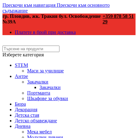
Прескочи към навигация
Прескочи към основното
съдържание
гр. Пловдив, жк. Тракия бул. Освобождение
+359 878 58 51
№39А
29
Платете в брой при доставка
Изберете категория
STEM
Маси за училище
Антре
Закачалки
Закачалки
Портманта
Шкафове за обувки
Бюра
Декорация
Детска стая
Детско обзавеждане
Дневна
Мека мебел
Модулни дивани