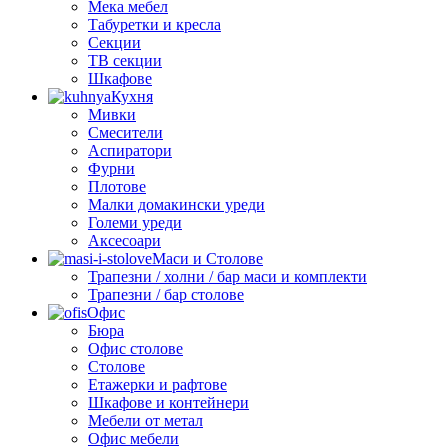
Мека мебел
Табуретки и кресла
Секции
ТВ секции
Шкафове
Кухня
Мивки
Смесители
Аспиратори
Фурни
Плотове
Малки домакински уреди
Големи уреди
Аксесоари
Маси и Столове
Трапезни / холни / бар маси и комплекти
Трапезни / бар столове
Офис
Бюра
Офис столове
Столове
Етажерки и рафтове
Шкафове и контейнери
Мебели от метал
Офис мебели