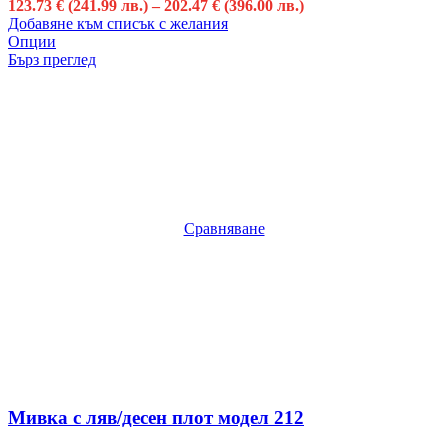
123.73
€
(241.99 лв.)
–
202.47
€
(396.00 лв.)
Добавяне към списък с желания
Опции
Бърз преглед
Сравняване
Мивка с ляв/десен плот модел 212