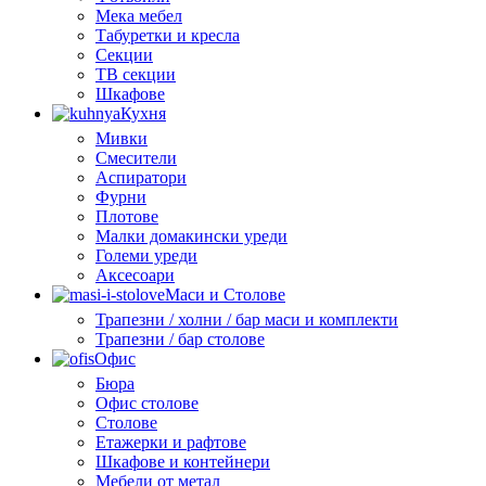
Мека мебел
Табуретки и кресла
Секции
ТВ секции
Шкафове
Кухня
Мивки
Смесители
Аспиратори
Фурни
Плотове
Малки домакински уреди
Големи уреди
Аксесоари
Маси и Столове
Трапезни / холни / бар маси и комплекти
Трапезни / бар столове
Офис
Бюра
Офис столове
Столове
Етажерки и рафтове
Шкафове и контейнери
Мебели от метал