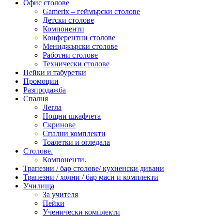
Офис столове
Gamerix – геймърски столове
Детски столове
Компоненти
Конферентни столове
Мениджърски столове
Работни столове
Технически столове
Пейки и табуретки
Промоции
Разпродажба
Спалня
Легла
Нощни шкафчета
Скринове
Спални комплекти
Тоалетки и огледала
Столове.
Компоненти.
Трапезни / бар столове/ кухненски дивани
Трапезни / холни / бар маси и комплекти
Училища
За учителя
Пейки
Ученически комплекти