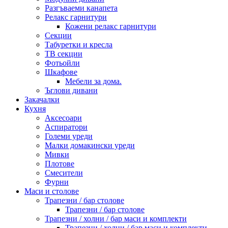
Разгъваеми канапета
Релакс гарнитури
Кожени релакс гарнитури
Секции
Табуретки и кресла
ТВ секции
Фотьойли
Шкафове
Мебели за дома.
Ъглови дивани
Закачалки
Кухня
Аксесоари
Аспиратори
Големи уреди
Малки домакински уреди
Мивки
Плотове
Смесители
Фурни
Маси и столове
Трапезни / бар столове
Трапезни / бар столове
Трапезни / холни / бар маси и комплекти
Трапезни / холни / бар маси и комплекти