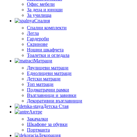
Офис мебели
За деца и юноши
За училища
Спалня
Спални комплекти
Легла
Гардероби
Скринове
Нощни шкафчета
Тоалетки и огледала
Матраци
Двулицеви матраци
Еднолицеви матраци
Детски матраци
Топ матраци
Подматрачни рамки
Възглавници и завивки
Декоративни възглавници
Детска Стая
Антре
Закачалки
Шкафове за обувки
Портманта
Декорация