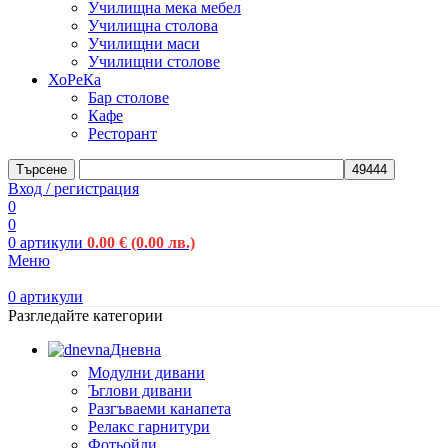
Училищна мека мебел
Училищна столова
Училищни маси
Училищни столове
ХоРеКа
Бар столове
Кафе
Ресторант
Търсене
Вход / регистрация
0
0
0
артикули
0.00
€
(0.00 лв.)
Меню
0
артикули
Разгледайте категории
Дневна
Модулни дивани
Ъглови дивани
Разгъваеми канапета
Релакс гарнитури
Фотьойли