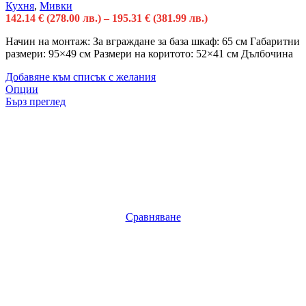
Кухня
,
Мивки
142.14
€
(278.00 лв.)
–
195.31
€
(381.99 лв.)
Начин на монтаж: За вграждане за база шкаф: 65 см Габаритни
размери: 95×49 см Размери на коритото: 52×41 см Дълбочина
Добавяне към списък с желания
Опции
Бърз преглед
Сравняване