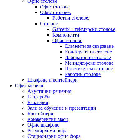
Офис столове
Офис столове
Офис столове.
Работни столове.
Столове
Gamerix – геймърски столове
Компоненти
Офис столове
Елементи за свързване
Конферентни столове
Лабораторни столове
Мениджърски столове
Посетителски столове
Работни столове
Шкафове и контейнери
Офис мебели
Акустични решения
Гардероби
Етажерки
Зали за обучение и презентации
Контейнери
Конферентни маси
Офис шкафове
Регулируеми бюра
Стационарни офис бюра