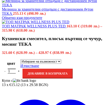
Мелница за хранителни отпадъци с дистанционен бутон
TEKA
255.13
€
(498.99 лв.)
Обратно към продуктите
ТОП МАТРАК WELLNESS PLUS TED
163.10
€
(319.00 лв.)
–
315.98
€
(618.00 лв.)
Кухненски смесител, плосък въртящ се чучур,
месинг TEKA
321.60
€
(628.99 лв.)
–
428.97
€
(838.99 лв.)
цвят
Изчистване
ДОБАВЯНЕ В КОЛИЧКАТА
Купи с
13 x €15.12 (13 x 29.58 BGN)