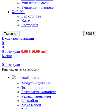
Училищни маси
Училищни столове
ХоРеКа
Бар столове
Кафе
Ресторант
Търсене
Вход / регистрация
0
0
0
артикули
0.00
€
(0.00 лв.)
Меню
0
артикули
Разгледайте категории
Дневна
Модулни дивани
Ъглови дивани
Разгъваеми канапета
Релакс гарнитури
Фотьойли
Мека мебел