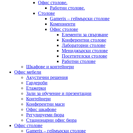
Офис столове.
Работни столове.
Столове
Gamerix – геймърски столове
Компоненти
Офис столове
Елементи за свързване
Конферентни столове
Лабораторни столове
Мениджърски столове
Посетителски столове
Работни столове
Шкафове и контейнери
Офис мебели
Акустични решения
Гардероби
Етажерки
Зали за обучение и презентации
Контейнери
Конферентни маси
Офис шкафове
Регулируеми бюра
Стационарни офис бюра
Офис столове
Gamerix – геймърски столове