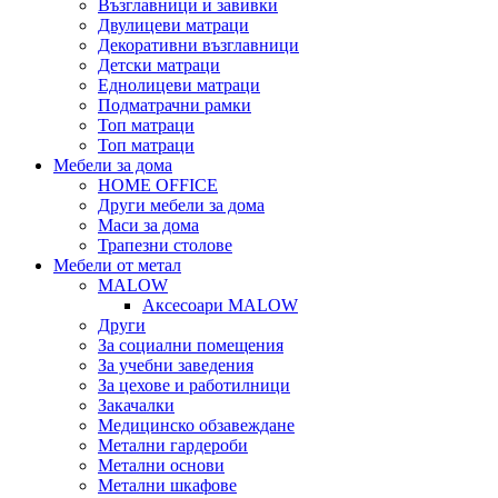
Възглавници и завивки
Двулицеви матраци
Декоративни възглавници
Детски матраци
Еднолицеви матраци
Подматрачни рамки
Топ матраци
Топ матраци
Мебели за дома
HOME OFFICE
Други мебели за дома
Маси за дома
Трапезни столове
Мебели от метал
MALOW
Аксесоари MALOW
Други
За социални помещения
За учебни заведения
За цехове и работилници
Закачалки
Медицинско обзавеждане
Метални гардероби
Метални основи
Метални шкафове