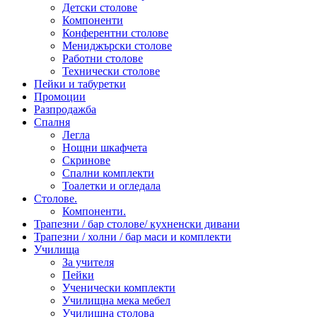
Детски столове
Компоненти
Конферентни столове
Мениджърски столове
Работни столове
Технически столове
Пейки и табуретки
Промоции
Разпродажба
Спалня
Легла
Нощни шкафчета
Скринове
Спални комплекти
Тоалетки и огледала
Столове.
Компоненти.
Трапезни / бар столове/ кухненски дивани
Трапезни / холни / бар маси и комплекти
Училища
За учителя
Пейки
Ученически комплекти
Училищна мека мебел
Училищна столова