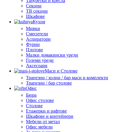
Табуретки и кресла
Секции
ТВ секции
Шкафове
Кухня
Мивки
Смесители
Аспиратори
Фурни
Плотове
Малки домакински уреди
Големи уреди
Аксесоари
Маси и Столове
Трапезни / холни / бар маси и комплекти
Трапезни / бар столове
Офис
Бюра
Офис столове
Столове
Етажерки и рафтове
Шкафове и контейнери
Мебели от метал
Офис мебели