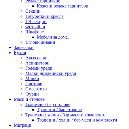
Релакс гарнитури
Кожени релакс гарнитури
Секции
Табуретки и кресла
ТВ секции
Фотьойли
Шкафове
Мебели за дома.
Ъглови дивани
Закачалки
Кухня
Аксесоари
Аспиратори
Големи уреди
Малки домакински уреди
Мивки
Плотове
Смесители
Фурни
Маси и столове
Трапезни / бар столове
Трапезни / бар столове
Трапезни / холни / бар маси и комплекти
Трапезни / холни / бар маси и комплекти
Матраци