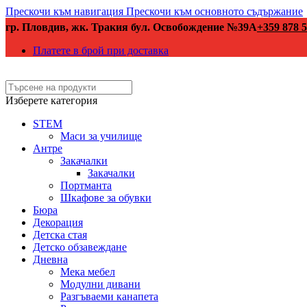
Прескочи към навигация
Прескочи към основното съдържание
гр. Пловдив, жк. Тракия бул. Освобождение №39А
+359 878 5
Платете в брой при доставка
Изберете категория
STEM
Маси за училище
Антре
Закачалки
Закачалки
Портманта
Шкафове за обувки
Бюра
Декорация
Детска стая
Детско обзавеждане
Дневна
Мека мебел
Модулни дивани
Разгъваеми канапета