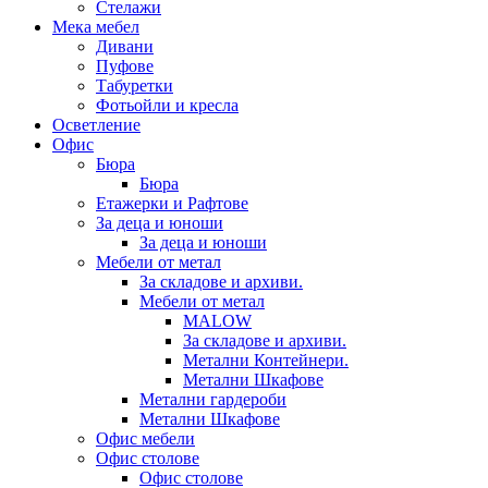
Стелажи
Мека мебел
Дивани
Пуфове
Табуретки
Фотьойли и кресла
Осветление
Офис
Бюра
Бюра
Етажерки и Рафтове
За деца и юноши
За деца и юноши
Мебели от метал
За складове и архиви.
Мебели от метал
MALOW
За складове и архиви.
Метални Контейнери.
Метални Шкафове
Метални гардероби
Метални Шкафове
Офис мебели
Офис столове
Офис столове