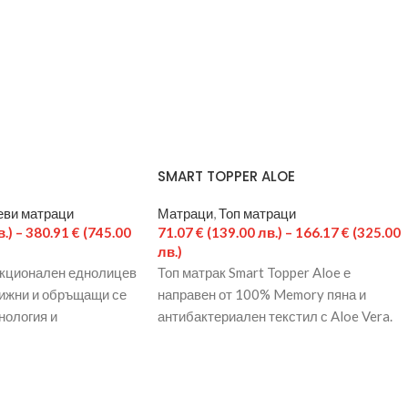
SMART TOPPER ALOE
ви матраци
Матраци
,
Топ матраци
.)
–
380.91
€
(745.00
71.07
€
(139.00 лв.)
–
166.17
€
(325.00
лв.)
нкционален еднолицев
Топ матрак Smart Topper Aloe е
вижни и обръщащи се
направен от 100% Memory пяна и
нология и
антибактериален текстил с Aloe Vera.
лационни канали по