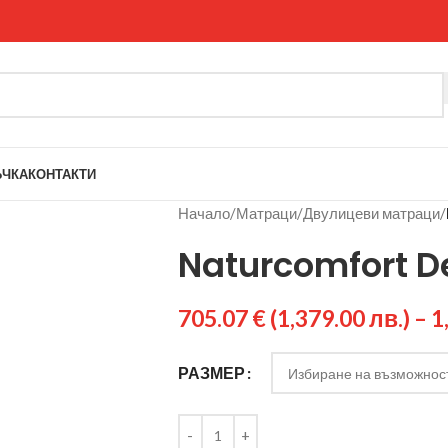
ЪЧКА
КОНТАКТИ
Начало
/
Матраци
/
Двулицеви матраци
/
Naturcomfort D
705.07
€
(1,379.00 лв.)
–
1
РАЗМЕР