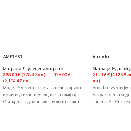
AMETYST
Armida
Матраци
,
Двулицеви матраци
Матраци
,
Еднолице
398.00
€
(778.42 лв.)
–
1,076.00
€
211.16
€
(412.99 лв
(2,104.47 лв.)
лв.)
Модел Аметист съчетава неповторима
Armida е мултифу
визия и уникално усещане за комфорт.
матрак от два под
Съдържа седем зонов пружинен пакет
панела. AirFlex тех
Pocket System от индивидуално
множеството венти
опаковани и
профила