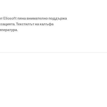
 от Eliosoft пяна внимателно поддържа
аксацията. Текстилът на калъфа
мпература.