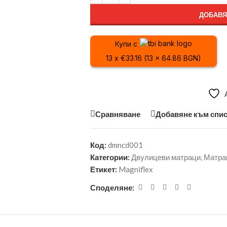
ДОБАВЯ
Купи с
13 x €33.16 (13 x 64.86 BGN)
Сравняване
Добавяне към спис
Код:
dmncd001
Категории:
Двулицеви матраци
,
Матра
Етикет:
Magniflex
Споделяне: