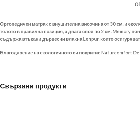
О
Ортопедичен матрак с внушителна височина от 30 см. и екол
тялото в правилна позиция, а двата слоя по 2 см. Memory пя
съдържа втъкани дървесни влакна Lenpur, които осигуряват 
Благодарение на екологичното си покритие Naturcomfort De
Свързани продукти