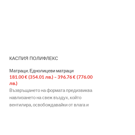
КАСПИЯ ПОЛИФЛЕКС
МАТРАК СИРЕ
Матраци
,
Еднолицеви матраци
Матраци
,
Двули
181.00
€
(354.01 лв.)
–
396.76
€
(776.00
313.42
€
(613.00
лв.)
(1,710.00 лв.)
Възвръщането на формата предизвиква
СЪРЦЕВИНА– у
навлизането на свеж въздух, който
профилиран HI
вентилира, освобождавайки от влага и
балансирана ор
микроорганизми в дълбочина.
голяма дълготр
Капитонираният калъф
„отворени“ микр
от POMEROL текстил
обвиващия CL
COVER гарантир