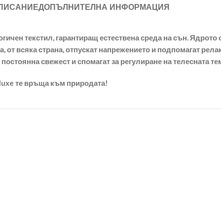
ПИСАНИЕ
ДОПЪЛНИТЕЛНА ИНФОРМАЦИЯ
огичен текстил, гарантиращ естествена среда на сън. Ядрото
на, от всяка страна, отпускат напрежението и подпомагат рел
постоянна свежест и спомагат за регулиране на телесната те
luxe те връща към природата!