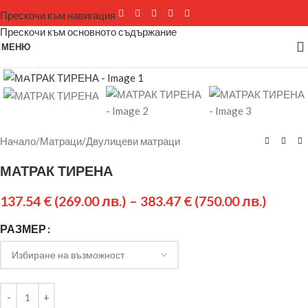
Прескочи към навигация
Прескочи към основното съдържание
МЕНЮ
Щракнете за уголемяване
Начало
/
Матраци
/
Двулицеви матраци
МАТРАК ТИРЕНА
137.54
€
(269.00 лв.)
–
383.47
€
(750.00 лв.)
РАЗМЕР