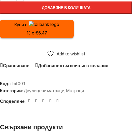
ДОБАВЯНЕ В КОЛИЧКАТА
Купи с
13 x €6.47
Add to wishlist
Сравняване
Добавяне към списък с желания
Код:
dmt001
Категории:
Двулицеви матраци
,
Матраци
Споделяне:
Свързани продукти