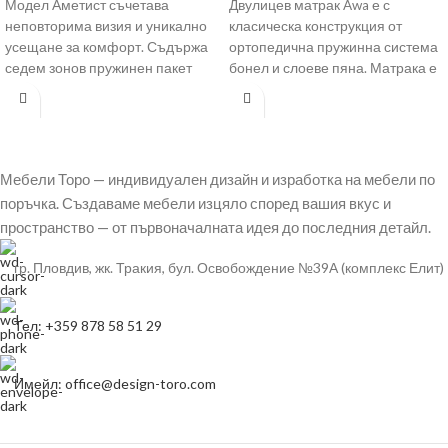
Модел Аметист съчетава
Двулицев матрак Awa е с
неповторима визия и уникално
класическа конструкция от
усещане за комфорт. Съдържа
ортопедична пружинна система
седем зонов пружинен пакет
бонел и слоеве пяна. Матрака е
Pocket System от индивидуално
с отлично съчетание
опаковани и
Мебели Торо — индивидуален дизайн и изработка на мебели по
поръчка. Създаваме мебели изцяло според вашия вкус и
пространство — от първоначалната идея до последния детайл.
гр. Пловдив, жк. Тракия, бул. Освобождение №39А (комплекс Елит)
Тел: +359 878 58 51 29
Имейл: office@design-toro.com