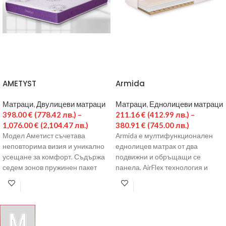
AMETYST
Armida
Матраци
,
Двулицеви матраци
Матраци
,
Еднолицеви матраци
398.00
€
(778.42 лв.)
–
211.16
€
(412.99 лв.)
–
1,076.00
€
(2,104.47 лв.)
380.91
€
(745.00 лв.)
Модел Аметист съчетава
Armida е мултифункционален
неповторима визия и уникално
еднолицев матрак от два
усещане за комфорт. Съдържа
подвижни и обръщащи се
седем зонов пружинен пакет
панела. AirFlex технология и
Pocket System от индивидуално
множеството вентилационни
опаковани и
канали по профила